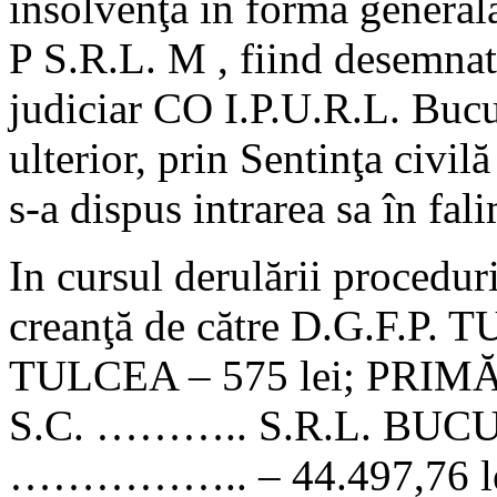
insolvenţă în formă generală
P S.R.L. M , fiind desemnat 
judiciar CO I.P.U.R.L. Bucur
ulterior, prin Sentinţa civi
s-a dispus intrarea sa în fal
In cursul derulării proceduri
creanţă de către D.G.F.P. 
TULCEA – 575 lei; PRIM
S.C. ……….. S.R.L. BUCURE
…………….. – 44.497,76 lei,