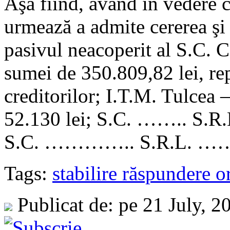
Aşa fiind, având în vedere c
urmează a admite cererea şi 
pasivul neacoperit al S.C. 
sumei de 350.809,82 lei, re
creditorilor; I.T.M. Tulcea 
52.130 lei; S.C. …….. S.R.L
S.C. ………….. S.R.L. ………
Tags:
stabilire răspundere o
Publicat de: pe 21 July, 