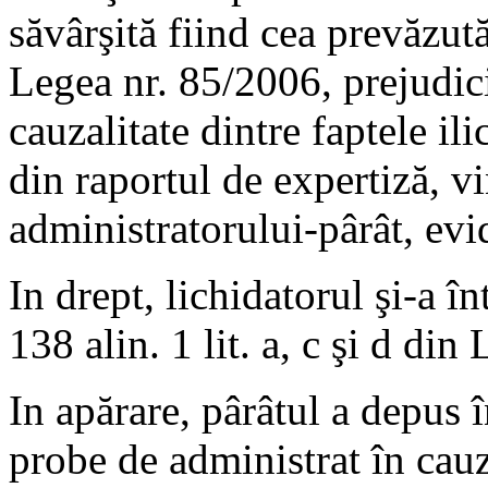
săvârşită fiind cea prevăzută 
Legea nr. 85/2006, prejudici
cauzalitate dintre faptele il
din raportul de expertiză, v
administratorului-pârât, evi
In drept, lichidatorul şi-a în
138 alin. 1 lit. a, c şi d di
In apărare, pârâtul a depus î
probe de administrat în cau