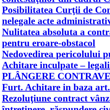
Posibilitatea Curţii de Co
nelegale acte administrati
Nulitatea absoluta a cont
pentru eroare-obstacol
Nedovedirea pericolului pu
Achitare inculpate – legal
PLÂNGERE CONTRAV
Furt. Achitare in baza art.
Rezoluţiune contract vân
întreţinere, răspundere civ