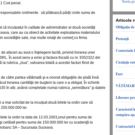
Teoria ge
 71 Cod penal.
e responsabile civilmente . să plătească părţii civile suma de
Articole 
Obligaţia de
ut că inculpatul în calitate de administrator al două societăţi
eava, care au ca obiect de activitate exploatarea materialului
 societăţile sale, mai multe relaţii de comerţ cu firma
Pretenţii
Contestatie 
 de afaceri au avut o înţelegere tacită, privind livrarea unei
 SRL. În acest sens a emis şi factura fiscală cu nr. 9352322 din
Ciculaţie rut
la rubrica „ziua”, valoarea totală a acestei facturi fiind de
Furt
ă de către partea vătămată şi-a onorat obligaţiile de plată însă
cut livrarea cantităţii de buşteni la care s-a obligat. În schimb
VĂTĂMARE
35 în alb, având completate numai rubrica „semnătura” şi datele
Liberare pro
 a mai solicitat de la inculpat două bilete la ordin care să
 250.000.000 lei.
Caracterul i
cumpăra apar
bilete la ordin la data de 12.03.2003,unul pentru suma de
şi celălalt pentru suma de 150.000.000 lei cu scadenţă la
Contractul d
Eurobanc SA – Sucursala Suceava.