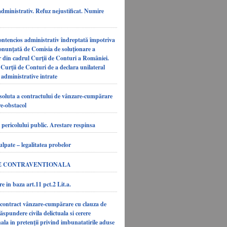
dministrativ. Refuz nejustificat. Numire
ontencios administrativ îndreptată împotriva
ronunţată de Comisia de soluţionare a
or din cadrul Curţii de Conturi a României.
a Curţii de Conturi de a declara unilateral
 administrative intrate
soluta a contractului de vânzare-cumpărare
e-obstacol
pericolului public. Arestare respinsa
ulpate – legalitatea probelor
E CONTRAVENTIONALA
e in baza art.11 pct.2 Lit.a.
 contract vânzare-cumpărare cu clauza de
răspundere civila delictuala si cerere
ala in pretenţii privind imbunatatirile aduse