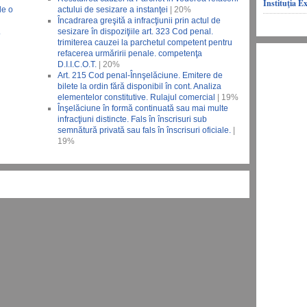
Instituţia E
de o
actului de sesizare a instanţei
| 20%
Încadrarea greşită a infracţiunii prin actul de
.
sesizare în dispoziţiile art. 323 Cod penal.
trimiterea cauzei la parchetul competent pentru
refacerea urmăririi penale. competenţa
D.I.I.C.O.T.
| 20%
Art. 215 Cod penal-Înnşelăciune. Emitere de
bilete la ordin fără disponibil în cont. Analiza
elementelor constitutive. Rulajul comercial
| 19%
Înşelăciune în formă continuată sau mai multe
infracţiuni distincte. Fals în înscrisuri sub
semnătură privată sau fals în înscrisuri oficiale.
|
19%