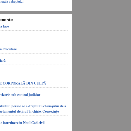
nerala a dreptului
recente
 a face
la executare
ieră
 CORPORALĂ DIN CULPĂ
vizorie sub control judiciar
ntuituu personae a dreptului chiriaşului de a
tamentul deţinut în chirie. Consecinţe
e intretinere in Noul Cod civil