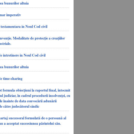
a bunurilor altuia
mar imperativ
testamentara in Noul Cod civil
nvenţie. Modalitate de protecţie a creaţiilor
ustriale.
e intretinere in Noul Cod civil
a bunurilor altuia
de time-sharing
t formula obiecţiuni la raportul final, întocmit
ul judiciar, în cadrul procedurii insolvenţei, cu
ile înainte de data convocării adunării
de către judecătorul sindic
artaj succesoral formulată de o persoană al
nu a acceptat succesiunea părintelui său.