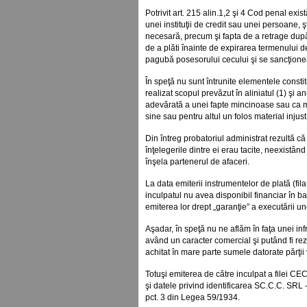
Potrivit art. 215 alin.1,2 şi 4 Cod penal ex
unei instituţii de credit sau unei persoane, 
necesară, precum şi fapta de a retrage după e
de a plăti înainte de expirarea termenului de 
pagubă posesorului cecului şi se sancţionea
În speţă nu sunt întrunite elementele constit
realizat scopul prevăzut în aliniatul (1) şi
adevărată a unei fapte mincinoase sau ca m
sine sau pentru altul un folos material injus
Din întreg probatoriul administrat rezultă că
înţelegerile dintre ei erau tacite, neexistând
înşela partenerul de afaceri.
La data emiterii instrumentelor de plată (fi
inculpatul nu avea disponibil financiar în b
emiterea lor drept „garanţie” a executării un
Aşadar, în speţă nu ne aflăm în faţa unei inf
având un caracter comercial şi putând fi rezol
achitat în mare parte sumele datorate părţii
Totuşi emiterea de către inculpat a filei C
şi datele privind identificarea SC.C.C. SRL –
pct. 3 din Legea 59/1934.