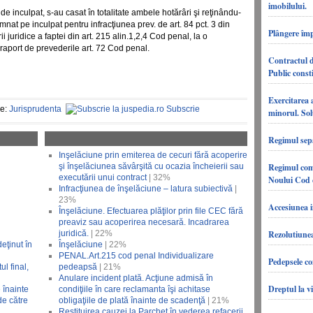
imobilului.
de inculpat, s-au casat în totalitate ambele hotărâri şi reţinându-
at pe inculpat pentru infracţiunea prev. de art. 84 pct. 3 din
Plângere împ
juridice a faptei din art. 215 alin.1,2,4 Cod penal, la o
raport de prevederile art. 72 Cod penal.
Contractul d
Public consti
Exercitarea 
ie:
Jurisprudenta
Subscrie
minorul. Sol
Regimul sepa
Inşelăciune prin emiterea de cecuri fără acoperire
Regimul comu
şi înşelăciunea săvârşită cu ocazia încheierii sau
executării unui contract
| 32%
Noului Cod c
Infracţiunea de înşelăciune – latura subiectivă
|
23%
Accesiunea i
Înşelăciune. Efectuarea plăţilor prin file CEC fără
preaviz sau acoperirea necesară. Incadrarea
Rezolutiunea
juridică.
| 22%
eţinut în
Înşelăciune
| 22%
PENAL.Art.215 cod penal Individualizare
Pedepsele co
ul final,
pedeapsă
| 21%
l
Anulare incident plată. Acţiune admisă în
Dreptul la v
e înainte
condiţiile în care reclamanta îşi achitase
de către
obligaţiile de plată înainte de scadenţă
| 21%
Restituirea cauzei la Parchet în vederea refacerii