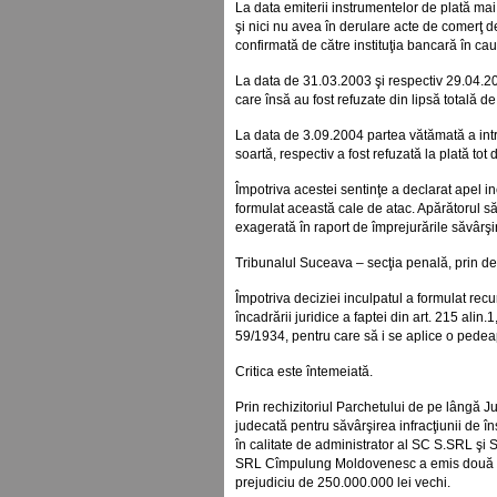
La data emiterii instrumentelor de plată mai
şi nici nu avea în derulare acte de comerţ de
confirmată de către instituţia bancară în ca
La data de 31.03.2003 şi respectiv 29.04.20
care însă au fost refuzate din lipsă totală de
La data de 3.09.2004 partea vătămată a intr
soartă, respectiv a fost refuzată la plată tot 
Împotriva acestei sentinţe a declarat apel i
formulat această cale de atac. Apărătorul său
exagerată în raport de împrejurările săvârşiri
Tribunalul Suceava – secţia penală, prin de
Împotriva deciziei inculpatul a formulat rec
încadrării juridice a faptei din art. 215 alin
59/1934, pentru care să i se aplice o pedea
Critica este întemeiată.
Prin rechizitoriul Parchetului de pe lângă 
judecată pentru săvârşirea infracţiunii de î
în calitate de administrator al SC S.SRL şi
SRL Cîmpulung Moldovenesc a emis două bil
prejudiciu de 250.000.000 lei vechi.