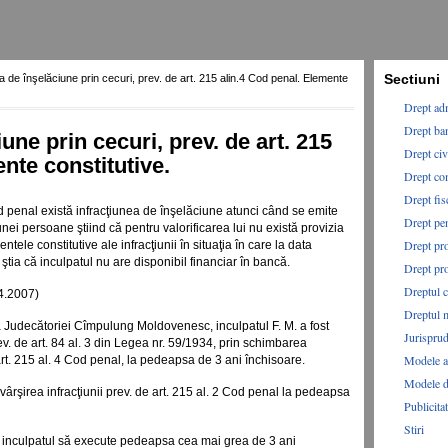
Sectiuni
ea de înşelăciune prin cecuri, prev. de art. 215 alin.4 Cod penal. Elemente
Drept adm
Drept ba
une prin cecuri, prev. de art. 215
Drept civ
nte constitutive.
Drept co
Drept fis
 Cod penal există infracţiunea de înşelăciune atunci când se emite
Drept pe
nei persoane ştiind că pentru valorificarea lui nu există provizia
Drept pro
ele constitutive ale infracţiunii în situaţia în care la data
 ştia că inculpatul nu are disponibil financiar în bancă.
Drept pr
Dreptul c
4.2007)
Dreptul 
a Judecătoriei Cîmpulung Moldovenesc, inculpatul F. M. a fost
Jurispru
v. de art. 84 al. 3 din Legea nr. 59/1934, prin schimbarea
Modele ac
 art. 215 al. 4 Cod penal, la pedeapsa de 3 ani închisoare.
Modele d
ârşirea infracţiunii prev. de art. 215 al. 2 Cod penal la pedeapsa
Publicita
Stiri
ca inculpatul să execute pedeapsa cea mai grea de 3 ani