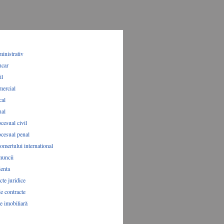
inistrativ
ncar
il
mercial
cal
nal
cesual civil
ocesual penal
omertului international
muncii
denta
te juridice
e contracte
te imobiliară