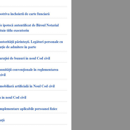
otriva încheierii de carte funciară
e ipotecă autentificat de Biroul Notarial
tuie titlu executoriu
autorităţii părinteşti. Legături personale cu
uţie de admitere în parte
rației de bunuri in noul Cod civil
nității convenționale în reglementarea
ivil
mobiliară artificială în Noul Cod civil
 in noul Cod civil
mplementare aplicabile persoanei fizice
iaţă