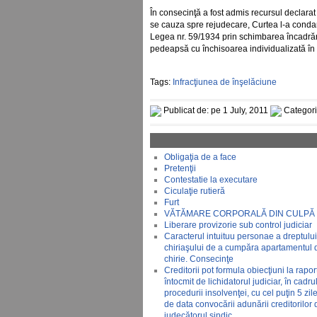
În consecinţă a fost admis recursul declarat 
se cauza spre rejudecare, Curtea l-a condamn
Legea nr. 59/1934 prin schimbarea încadrării 
pedeapsă cu închisoarea individualizată în 
Tags:
Infracţiunea de înşelăciune
Publicat de: pe 1 July, 2011
Categor
Obligaţia de a face
Pretenţii
Contestatie la executare
Ciculaţie rutieră
Furt
VĂTĂMARE CORPORALĂ DIN CULPĂ
Liberare provizorie sub control judiciar
Caracterul intuituu personae a dreptului
chiriaşului de a cumpăra apartamentul d
chirie. Consecinţe
Creditorii pot formula obiecţiuni la raport
întocmit de lichidatorul judiciar, în cadru
procedurii insolvenţei, cu cel puţin 5 zil
de data convocării adunării creditorilor 
judecătorul sindic