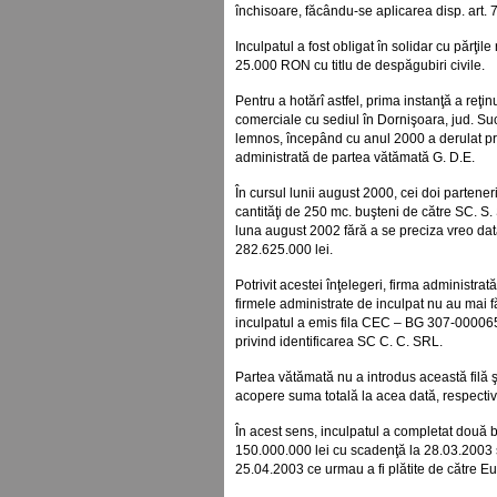
închisoare, făcându-se aplicarea disp. art.
Inculpatul a fost obligat în solidar cu părţil
25.000 RON cu titlu de despăgubiri civile.
Pentru a hotărî astfel, prima instanţă a reţin
comerciale cu sediul în Dornişoara, jud. Suc
lemnos, începând cu anul 2000 a derulat prin
administrată de partea vătămată G. D.E.
În cursul lunii august 2000, cei doi parteneri
cantităţi de 250 mc. buşteni de către SC. S.
luna august 2002 fără a se preciza vreo dată 
282.625.000 lei.
Potrivit acestei înţelegeri, firma administrat
firmele administrate de inculpat nu au mai fă
inculpatul a emis fila CEC – BG 307-000065
privind identificarea SC C. C. SRL.
Partea vătămată nu a introdus această filă şi
acopere suma totală la acea dată, respectiv
În acest sens, inculpatul a completat două 
150.000.000 lei cu scadenţă la 28.03.2003 
25.04.2003 ce urmau a fi plătite de către 