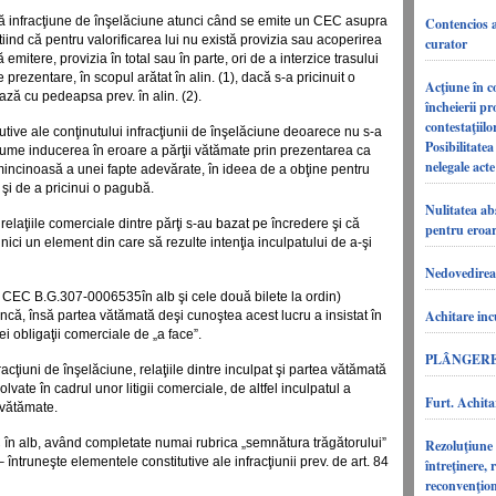
istă infracţiune de înşelăciune atunci când se emite un CEC asupra
Contencios a
ştiind că pentru valorificarea lui nu există provizia sau acoperirea
curator
mitere, provizia în total sau în parte, ori de a interzice trasului
prezentare, în scopul arătat în alin. (1), dacă s-a pricinuit o
Acţiune în c
ză cu pedeapsa prev. în alin. (2).
încheierii p
contestaţiil
utive ale conţinutului infracţiunii de înşelăciune deoarece nu s-a
Posibilitate
 anume inducerea în eroare a părţii vătămate prin prezentarea ca
nelegale acte
incinoasă a unei fapte adevărate, în ideea de a obţine pentru
t şi de a pricinui o pagubă.
Nulitatea ab
 relaţiile comerciale dintre părţi s-au bazat pe încredere şi că
pentru eroar
 nici un element din care să rezulte intenţia inculpatului de a-şi
Nedovedirea 
la CEC B.G.307-0006535în alb şi cele două bilete la ordin)
Achitare inc
ancă, însă partea vătămată deşi cunoştea acest lucru a insistat în
ei obligaţii comerciale de „a face”.
PLÂNGER
racţiuni de înşelăciune, relaţiile dintre inculpat şi partea vătămată
vate în cadrul unor litigii comerciale, de altfel inculpatul a
Furt. Achitar
 vătămate.
EC în alb, având completate numai rubrica „semnătura trăgătorului”
Rezoluţiune
 întruneşte elementele constitutive ale infracţiunii prev. de art. 84
întreţinere, 
reconvenţion