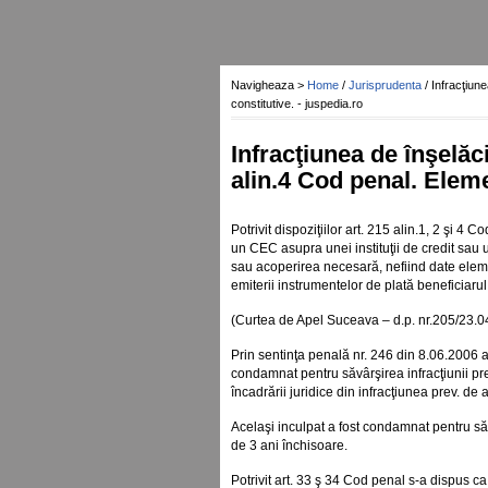
Navigheaza >
Home
/
Jurisprudenta
/ Infracţiun
constitutive. - juspedia.ro
Infracţiunea de înşelăci
alin.4 Cod penal. Eleme
Potrivit dispoziţiilor art. 215 alin.1, 2 şi 4
un CEC asupra unei instituţii de credit sau u
sau acoperirea necesară, nefiind date element
emiterii instrumentelor de plată beneficiarul
(Curtea de Apel Suceava – d.p. nr.205/23.0
Prin sentinţa penală nr. 246 din 8.06.2006 
condamnat pentru săvârşirea infracţiunii pre
încadrării juridice din infracţiunea prev. de
Acelaşi inculpat a fost condamnat pentru săv
de 3 ani închisoare.
Potrivit art. 33 ş 34 Cod penal s-a dispus 