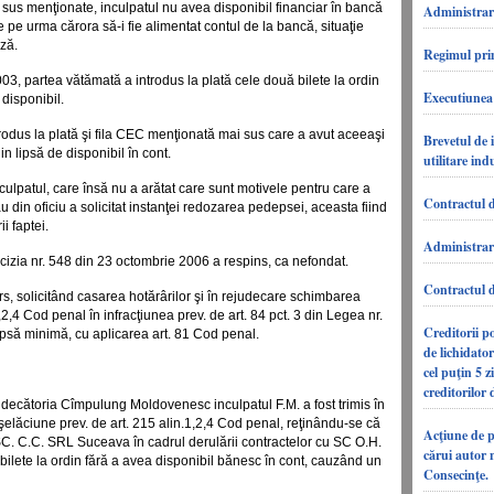
 sus menţionate, inculpatul nu avea disponibil financiar în bancă
Administrare
 pe urma cărora să-i fie alimentat contul de la bancă, situaţie
uză.
Regimul pri
03, partea vătămată a introdus la plată cele două bilete la ordin
Executiunea 
 disponibil.
odus la plată şi fila CEC menţionată mai sus care a avut aceeaşi
Brevetul de i
din lipsă de disponibil în cont.
utilitare ind
nculpatul, care însă nu a arătat care sunt motivele pentru care a
Contractul d
 din oficiu a solicitat instanţei redozarea pedepsei, aceasta fiind
i faptei.
Administrare
cizia nr. 548 din 23 octombrie 2006 a respins, ca nefondat.
Contractul 
urs, solicitând casarea hotărârilor şi în rejudecare schimbarea
.1,2,4 Cod penal în infracţiunea prev. de art. 84 pct. 3 din Legea nr.
Creditorii po
psă minimă, cu aplicarea art. 81 Cod penal.
de lichidator
cel puţin 5 z
creditorilor 
Judecătoria Cîmpulung Moldovenesc inculpatul F.M. a fost trimis în
nşelăciune prev. de art. 215 alin.1,2,4 Cod penal, reţinându-se că
Acţiune de p
 SC. C.C. SRL Suceava în cadrul derulării contractelor cu SC O.H.
cărui autor 
ete la ordin fără a avea disponibil bănesc în cont, cauzând un
Consecinţe.