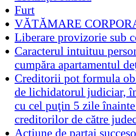
Furt
VĂTĂMARE CORPORA
Liberare provizorie sub c
Caracterul intuituu person
cumpăra apartamentul deţ
Creditorii pot formula obi
de lichidatorul judiciar, 
cu cel puţin 5 zile înaint
creditorilor de către jude
Acţiune de partaj succeso