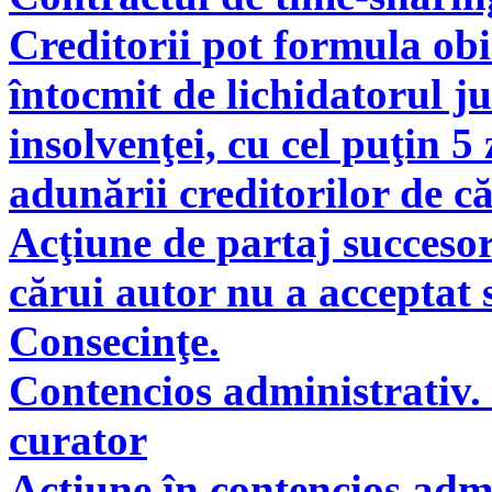
Creditorii pot formula obie
întocmit de lichidatorul ju
insolvenţei, cu cel puţin 5
adunării creditorilor de c
Acţiune de partaj succeso
cărui autor nu a acceptat 
Consecinţe.
Contencios administrativ. 
curator
Acţiune în contencios adm