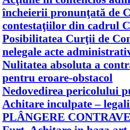
încheierii pronunţată de C
contestaţiilor din cadrul 
Posibilitatea Curţii de Co
nelegale acte administrati
Nulitatea absoluta a cont
pentru eroare-obstacol
Nedovedirea pericolului pu
Achitare inculpate – legal
PLÂNGERE CONTRAV
Furt. Achitare in baza art.