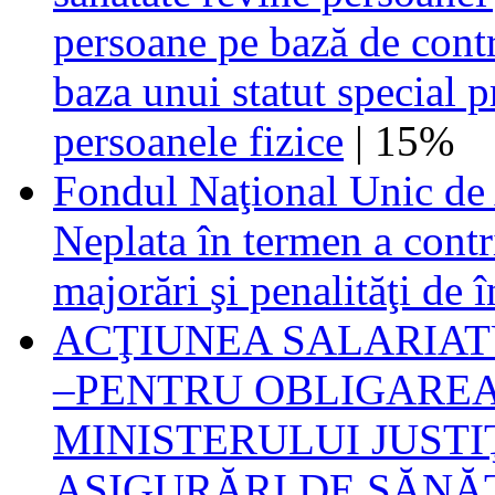
persoane pe bază de contr
baza unui statut special 
persoanele fizice
| 15%
Fondul Naţional Unic de 
Neplata în termen a contri
majorări şi penalităţi de î
ACŢIUNEA SALARIATU
–PENTRU OBLIGAREA
MINISTERULUI JUSTIŢ
ASIGURĂRI DE SĂNĂT