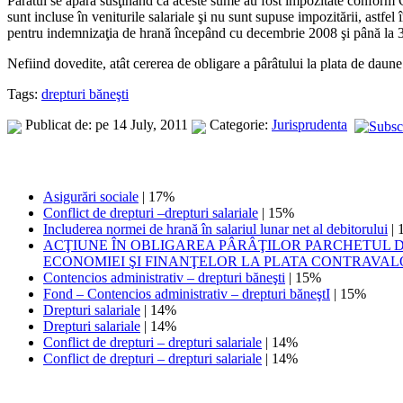
Pârâtul se apără susţinând că aceste sume au fost impozitate conform Cod
sunt incluse în veniturile salariale şi nu sunt supuse impozitării, astfe
pentru indemnizaţia de hrană începând cu decembrie 2008 şi până la 31.0
Nefiind dovedite, atât cererea de obligare a pârâtului la plata de daune
Tags:
drepturi băneşti
Publicat de: pe 14 July, 2011
Categorie:
Jurisprudenta
Asigurări sociale
| 17%
Conflict de drepturi –drepturi salariale
| 15%
Includerea normei de hrană în salariul lunar net al debitorului
| 
ACŢIUNE ÎN OBLIGAREA PÂRÂŢILOR PARCHETUL DE
ECONOMIEI ŞI FINANŢELOR LA PLATA CONTRAVALO
Contencios administrativ – drepturi băneşti
| 15%
Fond – Contencios administrativ – drepturi băneştI
| 15%
Drepturi salariale
| 14%
Drepturi salariale
| 14%
Conflict de drepturi – drepturi salariale
| 14%
Conflict de drepturi – drepturi salariale
| 14%