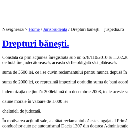
Navigheaza >
Home
/
Jurisprudenta
/ Drepturi băneşti. - juspedia.ro
Drepturi băneşti.
Constată că prin acţiunea înregistrată sub nr. 678/110/2010 la 11.02.2
de hotărâre judecătorească, aceasta să fie obligată să-i plătească:
suma de 3500 lei, ce i se cuvin reclamantului pentru munca depusă în 
suma de 2000 lei, ce reprezintă impozitul oprit din suma de bani acord
indemnizaţia de ţinută: 200lei/lună din decembrie 2008, toate aceste su
daune morale în valoare de 1.000 lei
cheltuieli de judecată.
În motivarea acţiunii sale, a arătat reclamantul că este angajat al Prim
conducător auto pe autoturismul Dacia 1307 din dotarea Administraţiei, 