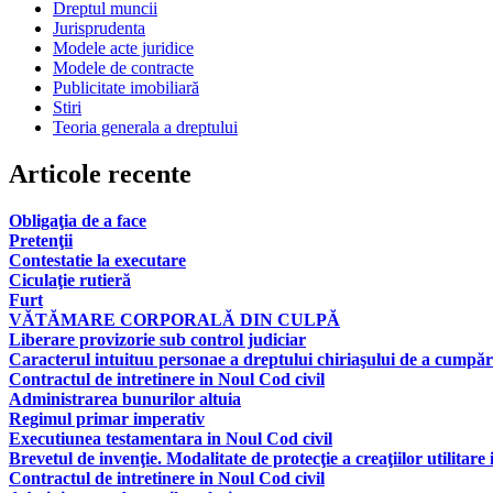
Dreptul muncii
Jurisprudenta
Modele acte juridice
Modele de contracte
Publicitate imobiliară
Stiri
Teoria generala a dreptului
Articole recente
Obligaţia de a face
Pretenţii
Contestatie la executare
Ciculaţie rutieră
Furt
VĂTĂMARE CORPORALĂ DIN CULPĂ
Liberare provizorie sub control judiciar
Caracterul intuituu personae a dreptului chiriaşului de a cumpăr
Contractul de intretinere in Noul Cod civil
Administrarea bunurilor altuia
Regimul primar imperativ
Executiunea testamentara in Noul Cod civil
Brevetul de invenţie. Modalitate de protecţie a creaţiilor utilitare 
Contractul de intretinere in Noul Cod civil