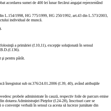
robat acordarea sumei de 400 lei lunar fiecărui angajat reprezentând
şi 3 din L.154/1998, HG 775/1999, HG 250/1992, art.43 din L.573/2003,
ctului individual de muncă.
).
olosinţă a primăriei (f.10,11), excepţie soluţionată în sensul
 B.D.(f.136).
 şi pentru pârât.
ncă înregistrat sub nr.376/24.01.2006 (f.39, 40), având atribuţiile
dovedesc probele administrate în cauză, respectiv foile de parcurs emise
n dotarea Administraţiei Pieţelor (f.24-28), înscrisuri care se
i o convenţie verbală în sensul ca acesta să lucreze jumătate din