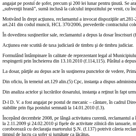
angajat pe postul de şofer, precum şi 200 lei lunar pentru ţinută. Se a
„subvenţii hrană”, sumă inclusă la calculul impozitului pe venit, cu încă
Motivând în drept acţiunea, reclamantul a invocat dispoziţiile art.2
art.241 din codul muncii, HCL 370/2006, prevederile contractului col
În dovedirea susţinerilor sale, reclamantul a depus la dosar înscrisuri 
Acţiunea este scutită de taxa judiciară de timbru şi de timbru judiciar.
Formulând întâmpinare în calitate de reprezentant legal al Municipiului
respingerii prin încheierea din 13.10.2010 (f.114,115). Pârâtul a depus 
La dosar, părţile au depus acte în susţinerea punctelor de vedere, Primăr
Din oficiu, în temeiul art.129 alin.(5) Cpc, instanţa a dispus administra
Din analiza actelor şi lucrărilor dosarului, instanţa a reţinut în fapt urm
D-l D. V. a fost angajat pe postul de mecanic – cântare, în cadrul Direc
stabilite prin fişa postului semnată la 14.01.2010 (f.3).
Începând decembrie 2008, pe lângă activitatea curentă, reclamantul a în
la 2.11.2009 şi 24.02.2010 şi fişele de activitate zilnică din ianuarie,
coroborează cu declaraţia martorului Ş.N. (f.137) potrivit căreia recla
timpul de lucru ca şofer şi jumătate ca lăcătuş.