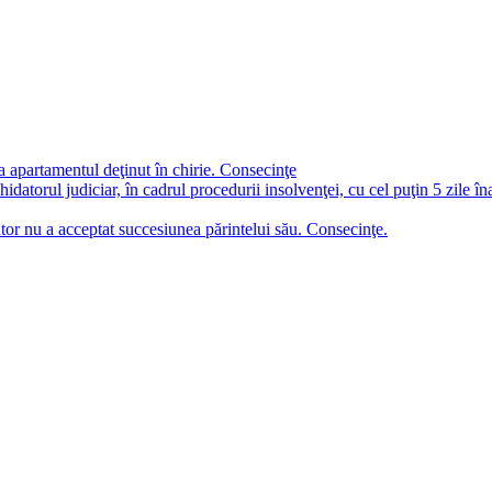
a apartamentul deţinut în chirie. Consecinţe
chidatorul judiciar, în cadrul procedurii insolvenţei, cu cel puţin 5 zile î
tor nu a acceptat succesiunea părintelui său. Consecinţe.