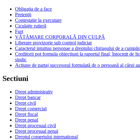
Obligaţia de a face
Pretenţii
Contestatie la executare
Ciculaţie rutieră
Furt
VĂTĂMARE CORPORALĂ DIN CULPĂ
Liberare provizorie sub control judiciar
Caracterul intuituu personae a dreptului chiriaşului de a cumpăr
Creditorii pot formula obiecţiuni la raportul final, întocmit de li
sindic
Acţiune de partaj succesoral formulată de o persoană al cărui au
Sectiuni
Drept administrativ
Drept bancar
Drept civil
Drept comercial
Drept fiscal
Drept penal
Drept procesual civil
Drept procesual penal
Dreptul comertului international