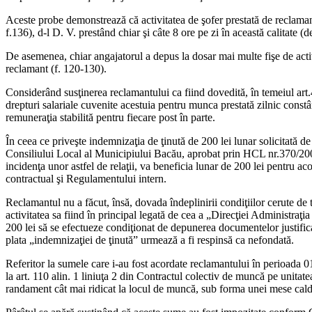
Aceste probe demonstrează că activitatea de şofer prestată de reclamant
f.136), d-l D. V. prestând chiar şi câte 8 ore pe zi în această calitate 
De asemenea, chiar angajatorul a depus la dosar mai multe fişe de activ
reclamant (f. 120-130).
Considerând susţinerea reclamantului ca fiind dovedită, în temeiul art.4
drepturi salariale cuvenite acestuia pentru munca prestată zilnic cons
remuneraţia stabilită pentru fiecare post în parte.
În ceea ce priveşte indemnizaţia de ţinută de 200 lei lunar solicitată de
Consiliului Local al Municipiului Bacău, aprobat prin HCL nr.370/2006 (f
incidenţa unor astfel de relaţii, va beneficia lunar de 200 lei pentru a
contractual şi Regulamentului intern.
Reclamantul nu a făcut, însă, dovada îndeplinirii condiţiilor cerute de te
activitatea sa fiind în principal legată de cea a „Direcţiei Administraţia
200 lei să se efectueze condiţionat de depunerea documentelor justifica
plata „indemnizaţiei de ţinută” urmează a fi respinsă ca nefondată.
Referitor la sumele care i-au fost acordate reclamantului în perioada 0
la art. 110 alin. 1 liniuţa 2 din Contractul colectiv de muncă pe unitate
randament cât mai ridicat la locul de muncă, sub forma unei mese calde,