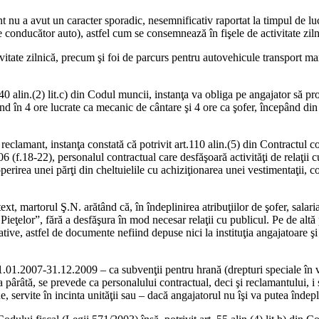
 nu a avut un caracter sporadic, nesemnificativ raportat la timpul de lu
(de conducător auto), astfel cum se consemnează în fişele de activitate zi
itate zilnică, precum şi foi de parcurs pentru autovehicule transport mar
0 alin.(2) lit.c) din Codul muncii, instanţa va obliga pe angajator să pro
tând în 4 ore lucrate ca mecanic de cântare şi 4 ore ca şofer, începând 
 reclamant, instanţa constată că potrivit art.110 alin.(5) din Contractul c
.18-22), personalul contractual care desfăşoară activităţi de relaţii cu 
coperirea unei părţi din cheltuielile cu achiziţionarea unei vestimentaţii
xt, martorul Ş.N. arătând că, în îndeplinirea atribuţiilor de şofer, salariat
 Pieţelor”, fără a desfăşura în mod necesar relaţii cu publicul. Pe de altă
tive, astfel de documente nefiind depuse nici la instituţia angajatoare ş
1.01.2007-31.12.2009 – ca subvenţii pentru hrană (drepturi speciale în ved
a pârâtă, se prevede ca personalului contractual, deci şi reclamantului, i
 servite în incinta unităţii sau – dacă angajatorul nu îşi va putea îndepl