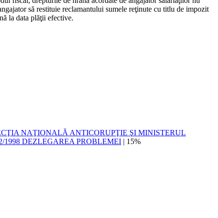
dul fiscal, drepturile de hrană acordate de angajator salariaţilor nu
angajator să restituie reclamantului sumele reţinute cu titlu de impozit
 la data plăţii efective.
ECŢIA NAŢIONALĂ ANTICORUPŢIE ŞI MINISTERUL
2/1998 DEZLEGAREA PROBLEMEI
| 15%