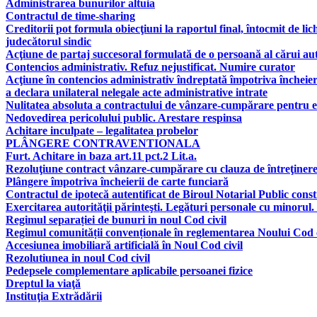
Administrarea bunurilor altuia
Contractul de time-sharing
Creditorii pot formula obiecţiuni la raportul final, întocmit de lic
judecătorul sindic
Acţiune de partaj succesoral formulată de o persoană al cărui aut
Contencios administrativ. Refuz nejustificat. Numire curator
Acţiune în contencios administrativ îndreptată împotriva încheier
a declara unilateral nelegale acte administrative intrate
Nulitatea absoluta a contractului de vânzare-cumpărare pentru e
Nedovedirea pericolului public. Arestare respinsa
Achitare inculpate – legalitatea probelor
PLÂNGERE CONTRAVENTIONALA
Furt. Achitare in baza art.11 pct.2 Lit.a.
Rezoluţiune contract vânzare-cumpărare cu clauza de întreţinere, 
Plângere împotriva încheierii de carte funciară
Contractul de ipotecă autentificat de Biroul Notarial Public consti
Exercitarea autorităţii părinteşti. Legături personale cu minorul.
Regimul separației de bunuri in noul Cod civil
Regimul comunității convenționale în reglementarea Noului Cod c
Accesiunea imobiliară artificială în Noul Cod civil
Rezolutiunea in noul Cod civil
Pedepsele complementare aplicabile persoanei fizice
Dreptul la viaţă
Instituţia Extrădării