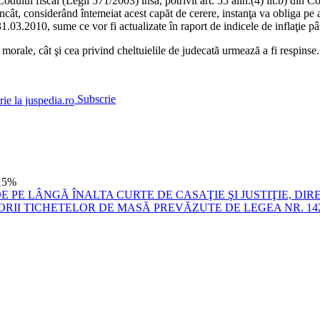
ului fiscal (Legii 571/2003) însă, potrivit art. 55 alin.(4) lit.b) din Co
l încât, considerând întemeiat acest capăt de cerere, instanţa va obliga pe 
3.2010, sume ce vor fi actualizate în raport de indicele de inflaţie până
 morale, cât şi cea privind cheltuielile de judecată urmează a fi respinse.
Subscrie
15%
 PE LÂNGĂ ÎNALTA CURTE DE CASAŢIE ŞI JUSTIŢIE, DIR
RII TICHETELOR DE MASĂ PREVĂZUTE DE LEGEA NR. 14