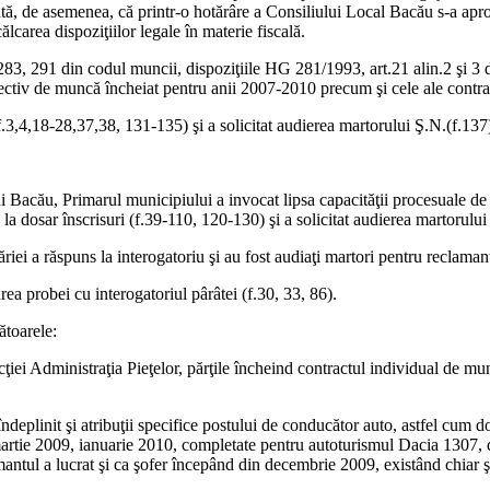
rată, de asemenea, că printr-o hotărâre a Consiliului Local Bacău s-a ap
lcarea dispoziţiilor legale în materie fiscală.
81-283, 291 din codul muncii, dispoziţiile HG 281/1993, art.21 alin.2 
ectiv de muncă încheiat pentru anii 2007-2010 precum şi cele ale contra
(f.3,4,18-28,37,38, 131-135) şi a solicitat audierea martorului Ş.N.(f.137
 Bacău, Primarul municipiului a invocat lipsa capacităţii procesuale de f
la dosar înscrisuri (f.39-110, 120-130) şi a solicitat audierea martorului
iei a răspuns la interogatoriu şi au fost audiaţi martori pentru reclamant
rea probei cu interogatoriul pârâtei (f.30, 33, 86).
ătoarele:
ţiei Administraţia Pieţelor, părţile încheind contractul individual de mu
deplinit şi atribuţii specifice postului de conducător auto, astfel cum 
 martie 2009, ianuarie 2010, completate pentru autoturismul Dacia 1307, di
mantul a lucrat şi ca şofer începând din decembrie 2009, existând chiar ş