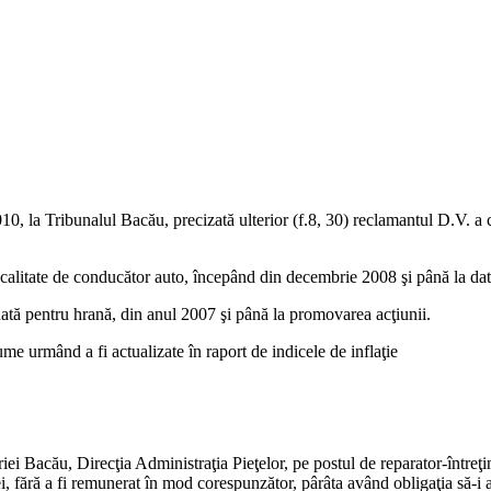
010, la Tribunalul Bacău, precizată ulterior (f.8, 30) reclamantul D.V. 
calitate de conducător auto, începând din decembrie 2008 şi până la da
ată pentru hrană, din anul 2007 şi până la promovarea acţiunii.
me urmând a fi actualizate în raport de indicele de inflaţie
ăriei Bacău, Direcţia Administraţia Pieţelor, pe postul de reparator-într
fără a fi remunerat în mod corespunzător, pârâta având obligaţia să-i ac