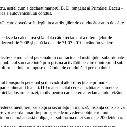
cru, astfel cum a declarat martorul B. D. (angajat al Primăriei Bacău –
lnică a autovehiculului condus.
fă, care dovedesc îndeplinirea atribuţiilor de conducător auto de către
cedeze la calcularea şi la plata către reclamant a diferenţelor de
din decembrie 2008 şi până la data de 31.03.2010, având în vedere
olectiv de muncă al personalului contractual al instituţiilor subordonate
publicul sau care intră prin prisma activităţii pe care o întreprind sub
, conform cerinţelor impuse de Codul de conduită al personalului
ul transporta personal şi din cadrul altor direcţii ale primăriei,
 parte, alineatul 6 al art.110 mai sus-citat cere ca achitarea sumei de
i nici la dosarul cauzei, motiv pentru care cererea reclamantului vizând
erea menţinerii sănătăţii şi securităţii în muncă), instanţa constată că
 se vor acorda lunar drepturi speciale în vederea obţinerii unui
ini în natură această obligaţie – sub forma unei sume de 200 lei/lunar.