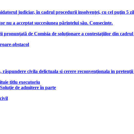
hidatorul judiciar, în cadrul procedurii insolvenţei, cu cel puţin 5 z
or nu a acceptat succesiunea părintelui său. Consecinţe.
ii pronunţată de Comisia de soluţionare a contestaţiilor din cadrul
roare-obstacol
răspundere civila delictuala si cerere reconvenţionala in pretenţii
tuie titlu executoriu
 Soluţie de admitere în parte
ivil