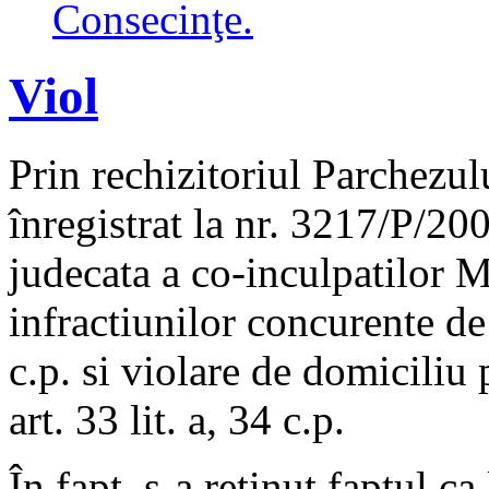
Consecinţe.
Viol
Prin rechizitoriul Parchezul
înregistrat la nr. 3217/P/200
judecata a co-inculpatilor 
infractiunilor concurente de
c.p. si violare de domiciliu 
art. 33 lit. a, 34 c.p.
În fapt, s-a retinut faptul c