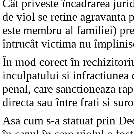
Cât priveste încadrarea juri
de viol se retine agravanta p
este membru al familiei) pre
întrucât victima nu împlinis
În mod corect în rechizitoriu
inculpatului si infractiunea 
penal, care sanctioneaza rapo
directa sau între frati si suro
Asa cum s-a statuat prin Dec
în cazul în care violul a fo