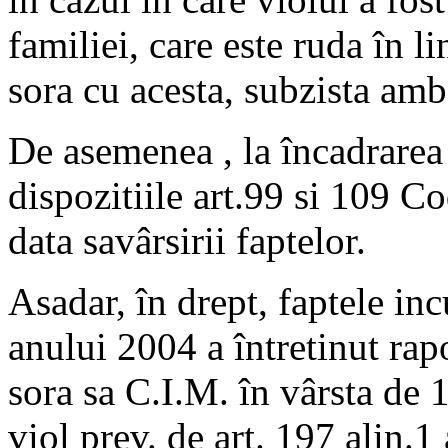
familiei, care este ruda în li
sora cu acesta, subzista ambe
De asemenea , la încadrarea j
dispozitiile art.99 si 109 C
data savârsirii faptelor.
Asadar, în drept, faptele in
anului 2004 a întretinut rap
sora sa C.I.M. în vârsta de 1
viol prev. de art. 197 alin.1 