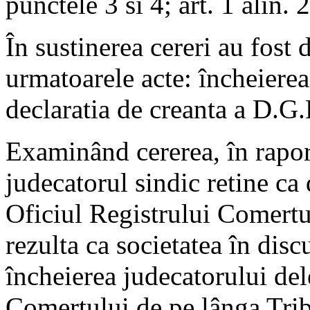
punctele 3 si 4; art. 1 alin. 
În sustinerea cereri au fost 
urmatoarele acte: încheiere
declaratia de creanta a D.G.
Examinând cererea, în rapor
judecatorul sindic retine ca
Oficiul Registrului Comertu
rezulta ca societatea în disc
încheierea judecatorului del
Comertului de pe lânga Trib