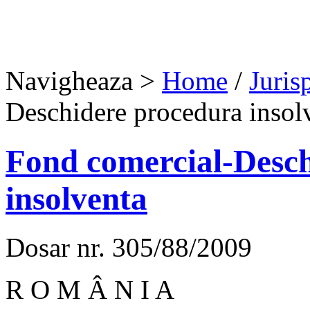
Navigheaza >
Home
/
Juris
Deschidere procedura insolv
Fond comercial-Desc
insolventa
Dosar nr. 305/88/2009
R O M Â N I A