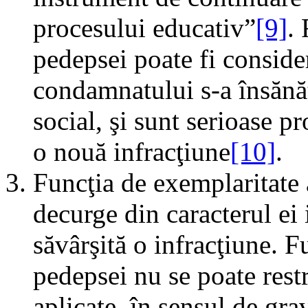
procesului educativ”
[9]
.
pedepsei poate fi consider
condamnatului s-a însănăt
social, şi sunt serioase pr
o nouă infracţiune
[10]
.
Funcţia de exemplaritate 
decurge din caracterul ei 
săvârşită o infracţiune. F
pedepsei nu se poate rest
aplicate, în sensul de gra