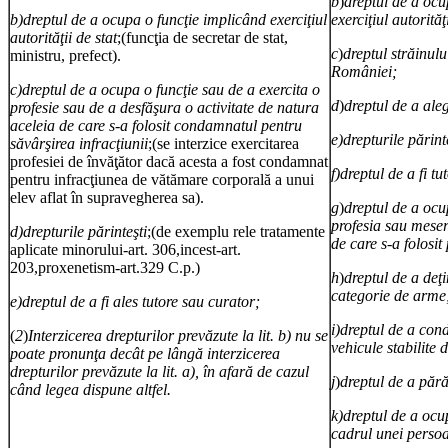
b
)
dreptul de a ocu
b)dreptul de a ocupa o funcţie implicând exerciţiul
exerciţiul autorităţ
autorităţii
de stat
;(funcţia de secretar de stat,
c
)
dreptul străinului
ministru, prefect).
României;
c)dreptul de a ocupa o funcţie sau de a exercita o
d
)
dreptul de a ale
profesie sau de a desfăşura o activitate de natura
aceleia de care s-a folosit condamnatul pentru
e)drepturile părint
săvârşirea infracţiunii
;(se interzice exercitarea
profesiei de învăţător dacă acesta a fost condamnat
f)dreptul de a fi t
pentru infracţiunea de vătămare corporală a unui
elev aflat în supravegherea sa).
g
)
dreptul de a ocu
profesia sau meser
d)drepturile părinteşti
;(de exemplu rele tratamente
de care s-a folosit
aplicate minorului-art. 306,incest-art.
203,proxenetism-art.329 C.p.)
h
)
dreptul de a deţi
categorie de arme
e)dreptul de a fi ales tutore sau curator;
i)dreptul de a con
(
2
)
Interzicerea drepturilor prevăzute la lit. b) nu se
vehicule stabilite 
poate pronunţa decât pe lângă interzicerea
drepturilor prevăzute la lit. a), în afară de cazul
j
)
dreptul de a pără
când legea dispune altfel.
k)dreptul de a ocu
cadrul unei persoa