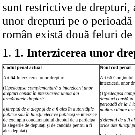
sunt restrictive de drepturi,
unor drepturi pe o perioadă
român există două feluri d
1.
Interzicerea unor dre
Codul penal actual
Noul cod penal
Art.64 Interzicerea unor drepturi:
Art.66 Conţinutul
interzicerii unor dr
(1)
pedeapsa complementară a interzicerii unor
drepturi constă în interzicerea unuia din
(
1
)
pedeapsa compl
următoarele drepturi:
drepturi constă în 
perioadă de la 1 l
a)dreptul de a alege şi de a fi ales în autorităţile
multora dintre urm
publice sau în funcţii elective publice
;(se interzice
de exemplu condamnatului dreptul de a participa
a
)
dreptul de a fi a
la alegerile de deputaţi şi de candida pentru a fi
orice alte funcţii p
ales deputat).