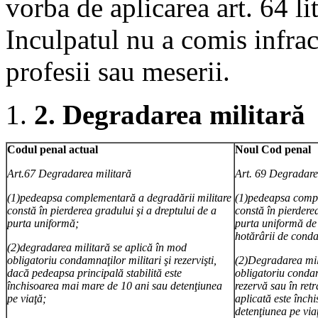
vorba de aplicarea art. 64 lit
Inculpatul nu a comis infrac
profesii sau meserii.
2.
Degradarea militară
Codul penal actual
Noul Cod penal
Art.67 Degradarea militară
Art. 69 Degradare
(1)pedeapsa complementară a degradării militare
(1)pedeapsa compl
constă în pierderea gradului şi a dreptului de a
constă în pierderea
purta uniformă;
purta uniformă de 
hotărârii de cond
(2)degradarea militară se aplică în mod
obligatoriu condamnaţilor militari şi rezervişti,
(2)Degradarea mil
dacă pedeapsa principală stabilită este
obligatoriu condamn
închisoarea mai mare de 10 ani sau detenţiunea
rezervă sau în ret
pe viaţă;
aplicată este înch
detenţiunea pe via