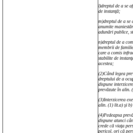
l)dreptul de a se af
de instanţă;
m)dreptul de a se 
anumite maniestări 
adunări publice, st
n)dreptul de a co
membrii de familie
care a comis infra
stabilite de instan
acestea;
(2)Când legea prev
dreptului de a ocu
dispune interzicere
prevăzute în alin. (1
(3)Interzicerea exe
alin. (1) lit.a) şi 
(4)Pedeapsa prevăzu
dispune atunci cân
crede că viaţa per
pericol, ori că per