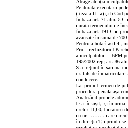
Atrage atenţia inculpatul
Pe durata executării pedep
( teza a II –a) şi b Cod p
În baza art. 71 alin. 5 
durata termenului de înce
În baza art. 191 Cod proc
avansate în sumă de 700 l
Pentru a hotărî astfel , in
Prin rechizitoriul Parc
a inculpatului BPM pentr
195/2002 rep; art. 86 ali
S-a reţinut în sarcina i
nr. fals de înmatricular
conducere.
La primul termen de jude
procedură penală aşa cum
Analizând probele admini
le-a însuşit, şi în urma 
orelor 11,00, lucrătorii 
cu nr. ……… care circula d
în direcţia T, oprindu-se 
rezultat că inculpatul n