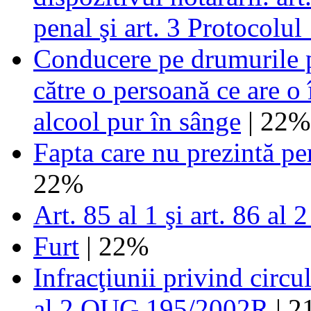
penal şi art. 3 Protocol
Conducere pe drumurile p
către o persoană ce are o 
alcool pur în sânge
| 22%
Fapta care nu prezintă per
22%
Art. 85 al 1 şi art. 86 a
Furt
| 22%
Infracţiunii privind circu
al.2 OUG 195/2002R
| 2