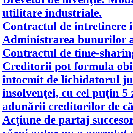
utilitare industriale.
Contractul de intretinere 
Administrarea bunurilor a
Contractul de time-sharin
Creditorii pot formula obie
întocmit de lichidatorul ju
insolvenţei, cu cel puţin 5
adunării creditorilor de c
Acţiune de partaj succeso
cărui autor nu a acceptat 