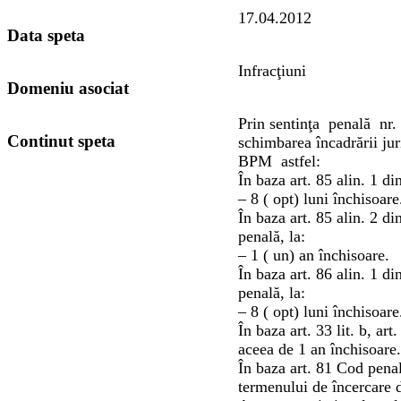
17.04.2012
Data speta
Infracţiuni
Domeniu asociat
Prin sentinţa penală nr.
Continut speta
schimbarea încadrării ju
BPM astfel:
În baza art. 85 alin. 1 d
– 8 ( opt) luni închisoare
În baza art. 85 alin. 2 
penală, la:
– 1 ( un) an închisoare.
În baza art. 86 alin. 1 
penală, la:
– 8 ( opt) luni închisoare
În baza art. 33 lit. b, a
aceea de 1 an închisoare.
În baza art. 81 Cod pena
termenului de încercare d