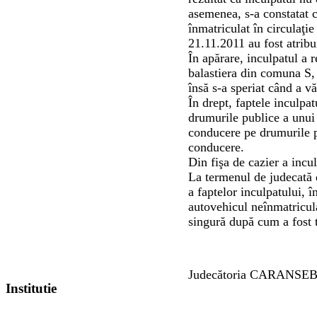
asemenea, s-a constatat c
înmatriculat în circulaţie
21.11.2011 au fost atrib
În apărare, inculpatul a 
balastiera din comuna S, 
însă s-a speriat când a vă
În drept, faptele inculpa
drumurile publice a unui
conducere pe drumurile p
conducere.
Din fişa de cazier a incu
La termenul de judecată d
a faptelor inculpatului, 
autovehicul neînmatricula
singură după cum a fost t
Judecătoria CARANSE
Institutie