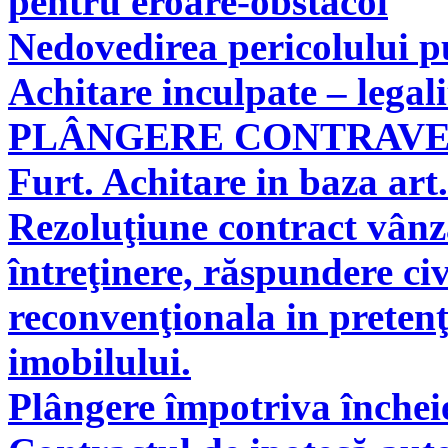
pentru eroare-obstacol
Nedovedirea pericolului pu
Achitare inculpate – legal
PLÂNGERE CONTRAV
Furt. Achitare in baza art.
Rezoluţiune contract vân
întreţinere, răspundere civ
reconvenţionala in pretenţ
imobilului.
Plângere împotriva încheie