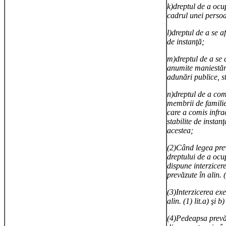
k)dreptul de a ocu
cadrul unei persoa
l)dreptul de a se af
de instanţă;
m)dreptul de a se 
anumite maniestări 
adunări publice, st
n)dreptul de a co
membrii de familie
care a comis infra
stabilite de instan
acestea;
(2)Când legea prev
dreptului de a ocu
dispune interzicere
prevăzute în alin. (1
(3)Interzicerea exe
alin. (1) lit.a) şi 
(4)Pedeapsa prevăzu