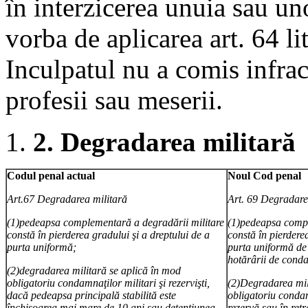
în interzicerea unuia sau uno
vorba de aplicarea art. 64 lit
Inculpatul nu a comis infrac
profesii sau meserii.
2.
Degradarea militară
Codul penal actual
Noul Cod penal
Art.67 Degradarea militară
Art. 69 Degradare
(1)pedeapsa complementară a degradării militare
(1)pedeapsa compl
constă în pierderea gradului şi a dreptului de a
constă în pierderea
purta uniformă;
purta uniformă de 
hotărârii de cond
(2)degradarea militară se aplică în mod
obligatoriu condamnaţilor militari şi rezervişti,
(2)Degradarea mil
dacă pedeapsa principală stabilită este
obligatoriu condamn
închisoarea mai mare de 10 ani sau detenţiunea
rezervă sau în ret