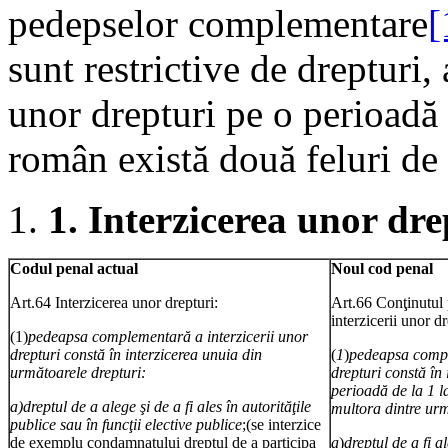
pedepselor complementare
[
sunt restrictive de drepturi,
unor drepturi pe o perioadă
român există două feluri d
1.
Interzicerea unor dre
Codul penal actual
Noul cod penal
Art.64 Interzicerea unor drepturi:
Art.66 Conţinutul
interzicerii unor dr
(1)
pedeapsa complementară a interzicerii unor
drepturi constă în interzicerea unuia din
(
1
)
pedeapsa compl
următoarele drepturi:
drepturi constă în 
perioadă de la 1 l
a)dreptul de a alege şi de a fi ales în autorităţile
multora dintre urm
publice sau în funcţii elective publice
;(se interzice
de exemplu condamnatului dreptul de a participa
a
)
dreptul de a fi a