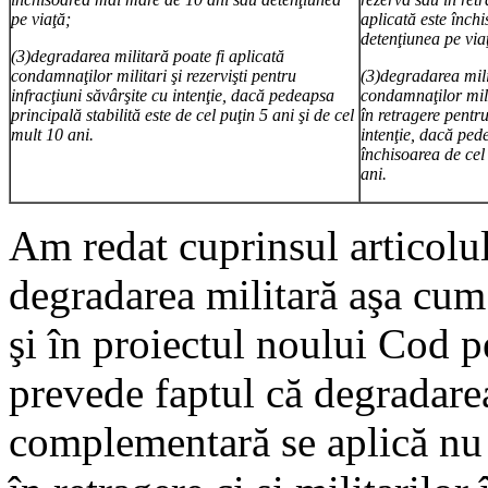
pe viaţă;
aplicată este înch
detenţiunea pe via
(3)degradarea militară poate fi aplicată
condamnaţilor militari şi rezervişti pentru
(3)degradarea mili
infracţiuni săvârşite cu intenţie, dacă pedeapsa
condamnaţilor milit
principală stabilită este de cel puţin 5 ani şi de
cel
în retragere pentru
mult 10 ani.
intenţie, dacă ped
închisoarea de cel 
ani.
Am redat cuprinsul articolul
degradarea militară aşa cum
şi în proiectul noului Cod p
prevede faptul că degradare
complementară se aplică nu 