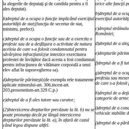
la alegerile de deputaţi şi de candida pentru a fi
orice alte funcţii p
ales deputat).
b
)
dreptul de a ocu
b)dreptul de a ocupa o funcţie implicând exerciţiul
exerciţiul autorităţ
autorităţii
de stat
;(funcţia de secretar de stat,
c
)
dreptul străinului
ministru, prefect).
României;
c)dreptul de a ocupa o funcţie sau de a exercita o
d
)
dreptul de a ale
profesie sau de a desfăşura o activitate de natura
aceleia de care s-a folosit condamnatul pentru
e)drepturile părint
săvârşirea infracţiunii
;(se interzice exercitarea
profesiei de învăţător dacă acesta a fost condamnat
f)dreptul de a fi t
pentru infracţiunea de vătămare corporală a unui
elev aflat în supravegherea sa).
g
)
dreptul de a ocu
profesia sau meser
d)drepturile părinteşti
;(de exemplu rele tratamente
de care s-a folosit
aplicate minorului-art. 306,incest-art.
203,proxenetism-art.329 C.p.)
h
)
dreptul de a deţi
categorie de arme
e)dreptul de a fi ales tutore sau curator;
i)dreptul de a con
(
2
)
Interzicerea drepturilor prevăzute la lit. b) nu se
vehicule stabilite 
poate pronunţa decât pe lângă interzicerea
drepturilor prevăzute la lit. a), în afară de cazul
j
)
dreptul de a pără
când legea dispune altfel.