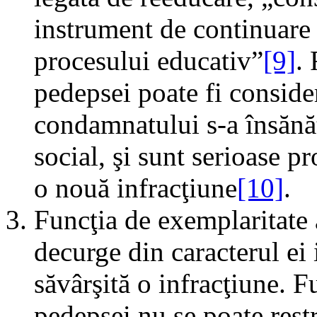
instrument de continuare î
procesului educativ”
[9]
.
pedepsei poate fi consider
condamnatului s-a însănăt
social, şi sunt serioase pr
o nouă infracţiune
[10]
.
Funcţia de exemplaritate 
decurge din caracterul ei 
săvârşită o infracţiune. F
pedepsei nu se poate rest