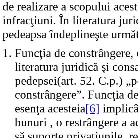
de realizare a scopului acest
infracţiuni. În literatura ju
pedeapsa îndeplineşte următ
Funcţia de constrângere,
literatura juridică şi cons
pedepsei(art. 52. C.p.) „
constrângere”. Funcţia de
esenţa acesteia
[6]
implicâ
bunuri , o restrângere a 
să suporte privaţiunile, r