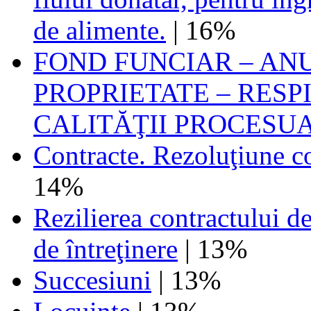
de alimente.
| 16%
FOND FUNCIAR – AN
PROPRIETATE – RESP
CALITĂŢII PROCESU
Contracte. Rezoluţiune c
14%
Rezilierea contractului d
de întreţinere
| 13%
Succesiuni
| 13%