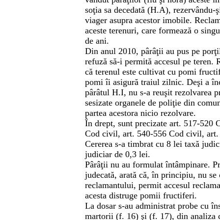
soţia sa decedată (H.A), rezervându-ş
viager asupra acestor imobile. Reclama
aceste terenuri, care formează o singu
de ani.
Din anul 2010, pârâţii au pus pe porţil
refuză să-i permită accesul pe teren.
că terenul este cultivat cu pomi fructif
pomi îi asigură traiul zilnic. Deşi a î
pârâtul H.I, nu s-a reuşit rezolvarea 
sesizate organele de poliţie din comun
partea acestora nicio rezolvare.
În drept, sunt precizate art. 517-520 
Cod civil, art. 540-556 Cod civil, art
Cererea s-a timbrat cu 8 lei taxă judi
judiciar de 0,3 lei.
Pârâţii nu au formulat întâmpinare. P
judecată, arată că, în principiu, nu se
reclamantului, permit accesul reclama
acesta distruge pomii fructiferi.
La dosar s-au administrat probe cu însc
martorii (f. 16) şi (f. 17), din analiza 