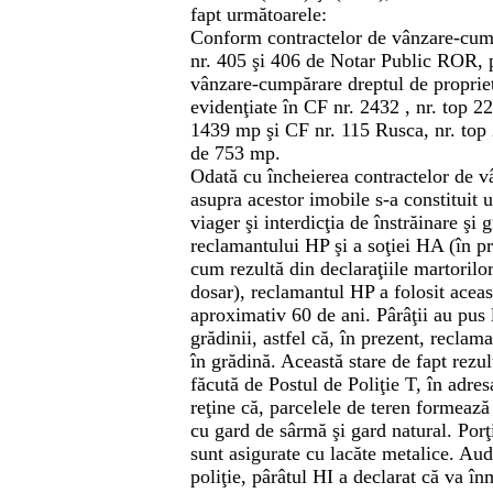
fapt următoarele:
Conform contractelor de vânzare-cump
nr. 405 şi 406 de Notar Public ROR, p
vânzare-cumpărare dreptul de propriet
evidenţiate în CF nr. 2432 , nr. top 
1439 mp şi CF nr. 115 Rusca, nr. top
de 753 mp.
Odată cu încheierea contractelor de 
asupra acestor imobile s-a constituit 
viager şi interdicţia de înstrăinare şi 
reclamantului HP şi a soţiei HA (în p
cum rezultă din declaraţiile martorilor
dosar), reclamantul HP a folosit aceas
aproximativ 60 de ani. Pârâţii au pus 
grădinii, astfel că, în prezent, reclam
în grădină. Această stare de fapt rezul
făcută de Postul de Poliţie T, în adres
reţine că, parcelele de teren formeaz
cu gard de sârmă şi gard natural. Porţ
sunt asigurate cu lacăte metalice. Aud
poliţie, pârâtul HI a declarat că va î