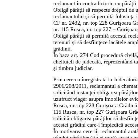
reclamant în contradictoriu cu pârâţii 
Obligă pârâţii să respecte dreptul de 
reclamantului şi să permită folosinţa 
CF nr. 2432, nr. top 228 Gurişoara G
nr. 115 Rusca, nr. top 227 – Gurişoa
Obligă pârâţii să permită accesul rec
terenuri şi să desfiinţeze lacătele amp
grădinii.
În baza art. 274 Cod procedură civilă, 
cheltuieli de judecată, reprezentând t
şi timbru judiciar.
Prin cererea înregistrată la Judecător
2906/208/2011, reclamantul a chemat î
solicitând instanţei obligarea pârâţilo
uzufruct viager asupra imobilelor evi
Rusca, nr. top 228 Gurişoara Grădină
115 Rusca, nr. top 227 Gurişoara Gr
solicită obligarea pârâţilor să desfiinţ
acestei grădini care-i împiedică accesu
În motivarea cererii, reclamantul arat
vândut pârâţilor (fiu şi noră) aceste i