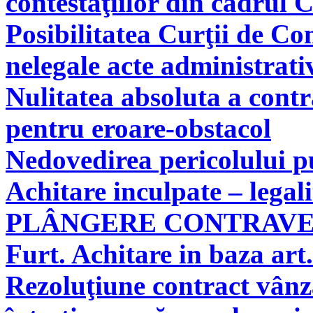
contestaţiilor din cadrul 
Posibilitatea Curţii de Co
nelegale acte administrati
Nulitatea absoluta a cont
pentru eroare-obstacol
Nedovedirea pericolului pu
Achitare inculpate – legal
PLÂNGERE CONTRAV
Furt. Achitare in baza art.
Rezoluţiune contract vân