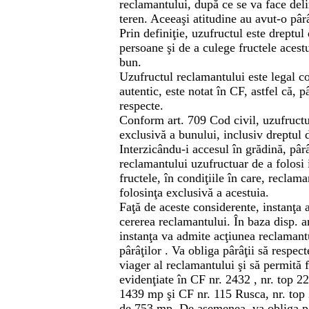
reclamantului, după ce se va face del
teren. Aceeaşi atitudine au avut-o pârâţ
Prin definiţie, uzufructul este dreptul 
persoane şi de a culege fructele acest
bun.
Uzufructul reclamantului este legal con
autentic, este notat în CF, astfel că, pâ
respecte.
Conform art. 709 Cod civil, uzufructu
exclusivă a bunului, inclusiv dreptul d
Interzicându-i accesul în grădină, pârâ
reclamantului uzufructuar de a folosi 
fructele, în condiţiile în care, reclama
folosinţa exclusivă a acestuia.
Faţă de aceste considerente, instanţa
cererea reclamantului. În baza disp. a
instanţa va admite acţiunea reclaman
pârâţilor . Va obliga pârâţii să respec
viager al reclamantului şi să permită 
evidenţiate în CF nr. 2432 , nr. top 
1439 mp şi CF nr. 115 Rusca, nr. top
de 753 mp. De asemenea, va obliga pâ