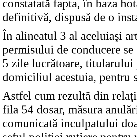
constatată fapta, în baza hot
definitivă, dispusă de o ins
În alineatul 3 al aceluiaşi a
permisului de conducere se 
5 zile lucrătoare, titularulu
domiciliul acestuia, pentru si
Astfel cum rezultă din rela
fila 54 dosar, măsura anulăr
comunicată inculpatului doa
şeful poliţiei rutiere pentr