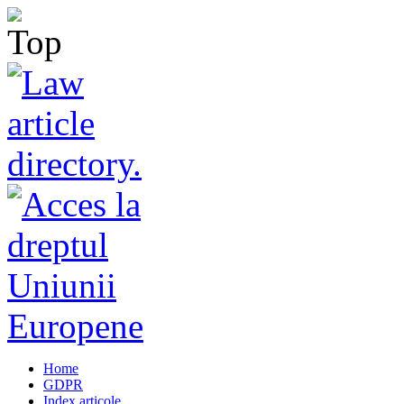
Home
GDPR
Index articole