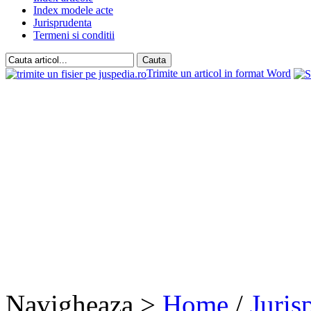
Index modele acte
Jurisprudenta
Termeni si conditii
Trimite un articol in format Word
Navigheaza >
Home
/
Juris