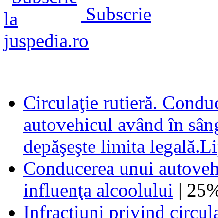
Subscrie
Circulaţie rutieră. Condu
autovehicul având în sâng
depăşeşte limita legală.L
Conducerea unui autovehi
influenţa alcoolului
| 25
Infracţiuni privind circul