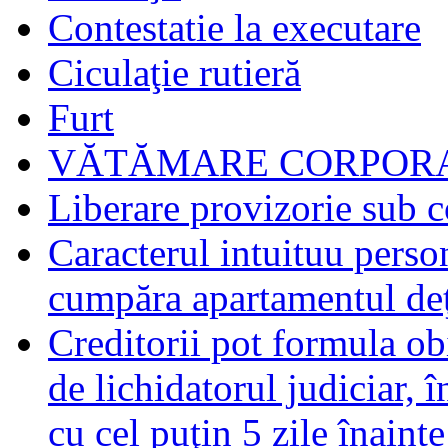
Contestatie la executare
Ciculaţie rutieră
Furt
VĂTĂMARE CORPORA
Liberare provizorie sub c
Caracterul intuituu person
cumpăra apartamentul deţ
Creditorii pot formula obi
de lichidatorul judiciar, 
cu cel puţin 5 zile înaint