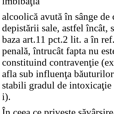
îmbibaţia
alcoolică avută în sânge de
depistării sale, astfel încât,
baza art.11 pct.2 lit. a în re
penală, întrucât fapta nu es
constituind contravenţie (ex
afla sub influenţa băuturilor
stabili gradul de intoxicaţie
i).
În ceea ce priveşte săvârşire