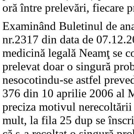
oră între prelevări, fiecare
Examinând Buletinul de ana
nr.2317 din data de 07.12.2
medicină legală Neamţ se con
prelevat doar o singură pro
nesocotindu-se astfel prevede
376 din 10 aprilie 2006 al Mi
preciza motivul nerecoltări
mult, la fila 25 dup se însc
că s-a recoltat o singură pro