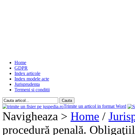
Home
GDPR
Index articole
Index modele acte
Jurisprudenta
Termeni si conditii
Trimite un articol in format Word
Navigheaza >
Home
/
Juris
procedură penală. Obligaţiil