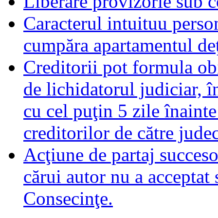
Liberare provizorie sub c
Caracterul intuituu person
cumpăra apartamentul deţ
Creditorii pot formula obi
de lichidatorul judiciar, 
cu cel puţin 5 zile înaint
creditorilor de către jude
Acţiune de partaj succeso
cărui autor nu a acceptat 
Consecinţe.