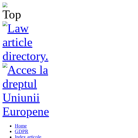
Home
GDPR
Index articole