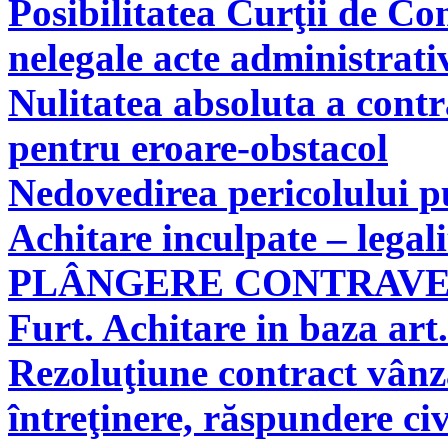
Posibilitatea Curţii de Co
nelegale acte administrati
Nulitatea absoluta a cont
pentru eroare-obstacol
Nedovedirea pericolului pu
Achitare inculpate – legal
PLÂNGERE CONTRAV
Furt. Achitare in baza art.
Rezoluţiune contract vân
întreţinere, răspundere civ