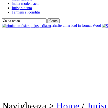
Index modele acte
Jurisprudenta
Termeni si conditii
Trimite un articol in format Word
Navigheaza >
Home
/
Juris