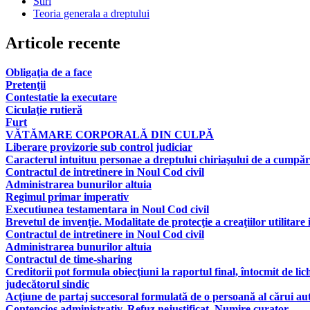
Stiri
Teoria generala a dreptului
Articole recente
Obligaţia de a face
Pretenţii
Contestatie la executare
Ciculaţie rutieră
Furt
VĂTĂMARE CORPORALĂ DIN CULPĂ
Liberare provizorie sub control judiciar
Caracterul intuituu personae a dreptului chiriaşului de a cumpăr
Contractul de intretinere in Noul Cod civil
Administrarea bunurilor altuia
Regimul primar imperativ
Executiunea testamentara in Noul Cod civil
Brevetul de invenţie. Modalitate de protecţie a creaţiilor utilitare 
Contractul de intretinere in Noul Cod civil
Administrarea bunurilor altuia
Contractul de time-sharing
Creditorii pot formula obiecţiuni la raportul final, întocmit de lic
judecătorul sindic
Acţiune de partaj succesoral formulată de o persoană al cărui aut
Contencios administrativ. Refuz nejustificat. Numire curator