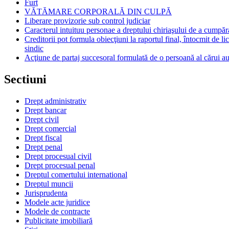
Furt
VĂTĂMARE CORPORALĂ DIN CULPĂ
Liberare provizorie sub control judiciar
Caracterul intuituu personae a dreptului chiriaşului de a cumpăr
Creditorii pot formula obiecţiuni la raportul final, întocmit de li
sindic
Acţiune de partaj succesoral formulată de o persoană al cărui au
Sectiuni
Drept administrativ
Drept bancar
Drept civil
Drept comercial
Drept fiscal
Drept penal
Drept procesual civil
Drept procesual penal
Dreptul comertului international
Dreptul muncii
Jurisprudenta
Modele acte juridice
Modele de contracte
Publicitate imobiliară