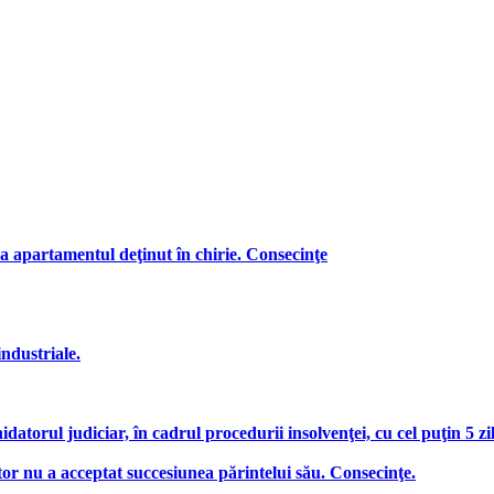
a apartamentul deţinut în chirie. Consecinţe
industriale.
hidatorul judiciar, în cadrul procedurii insolvenţei, cu cel puţin 5 z
or nu a acceptat succesiunea părintelui său. Consecinţe.