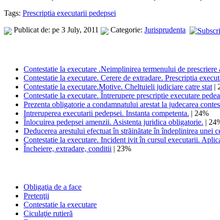
Tags:
Prescriptia executarii pedepsei
Publicat de: pe 3 July, 2011
Categorie:
Jurisprudenta
Contestatie la executare .Neimplinirea termenului de prescriere 
Contestatie la executare. Cerere de extradare. Prescriptia execut
Contestatie la executare.Motive. Cheltuieli judiciare catre stat
| 
Contestatie la executare. Întrerupere prescriptie executare pedea
Prezenta obligatorie a condamnatului arestat la judecarea contest
Intreruperea executarii pedepsei. Instanta competenta.
| 24%
Înlocuirea pedepsei amenzii. Asistenta juridica obligatorie.
| 24
Deducerea arestului efectuat în străinătate în îndeplinirea unei 
Contestatie la executare. Incident ivit în cursul executarii. Aplic
Încheiere, extradare, conditii
| 23%
Obligaţia de a face
Pretenţii
Contestatie la executare
Ciculaţie rutieră