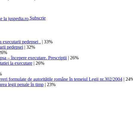
Subscrie
a executarii pedepsei .
| 33%
arii pedepsei
| 32%
26%
psa – începere executare. Prescriptii
| 26%
atiei la executare
| 26%
%
cereri formulate de autorităţile române în temeiul Legii nr.302/2004
| 24
area legii penale în timp
| 23%