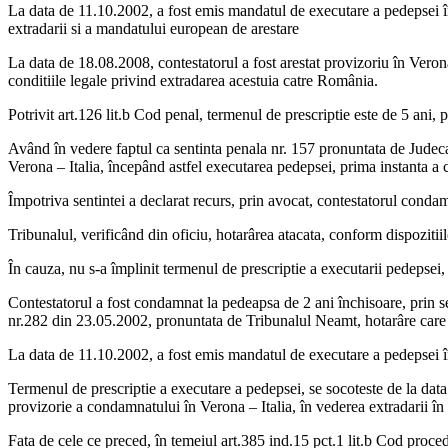
La data de 11.10.2002, a fost emis mandatul de executare a pedepsei în
extradarii si a mandatului european de arestare
La data de 18.08.2008, contestatorul a fost arestat provizoriu în Verona 
conditiile legale privind extradarea acestuia catre România.
Potrivit art.126 lit.b Cod penal, termenul de prescriptie este de 5 ani, 
Având în vedere faptul ca sentinta penala nr. 157 pronuntata de Judeca
Verona – Italia, începând astfel executarea pedepsei, prima instanta a co
Împotriva sentintei a declarat recurs, prin avocat, contestatorul conda
Tribunalul, verificând din oficiu, hotarârea atacata, conform dispozitii
În cauza, nu s-a împlinit termenul de prescriptie a executarii pedepsei,
Contestatorul a fost condamnat la pedeapsa de 2 ani închisoare, prin s
nr.282 din 23.05.2002, pronuntata de Tribunalul Neamt, hotarâre care 
La data de 11.10.2002, a fost emis mandatul de executare a pedepsei î
Termenul de prescriptie a executare a pedepsei, se socoteste de la data d
provizorie a condamnatului în Verona – Italia, în vederea extradarii î
Fata de cele ce preced, în temeiul art.385 ind.15 pct.1 lit.b Cod proce