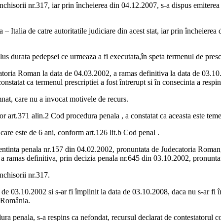
chisorii nr.317, iar prin încheierea din 04.12.2007, s-a dispus emiterea 
– Italia de catre autoritatile judiciare din acest stat, iar prin încheiere
plus durata pedepsei ce urmeaza a fi executata,în speta termenul de prescr
toria Roman la data de 04.03.2002, a ramas definitiva la data de 03.10.2
nstatat ca termenul prescriptiei a fost întrerupt si în consecinta a respin
mnat, care nu a invocat motivele de recurs.
lor art.371 alin.2 Cod procedura penala , a constatat ca aceasta este temei
 care este de 6 ani, conform art.126 lit.b Cod penal .
entinta penala nr.157 din 04.02.2002, pronuntata de Judecatoria Roman, 
a ramas definitiva, prin decizia penala nr.645 din 03.10.2002, pronunt
nchisorii nr.317.
e 03.10.2002 si s-ar fi împlinit la data de 03.10.2008, daca nu s-ar fi în
n România.
dura penala, s-a respins ca nefondat, recursul declarat de contestatorul 