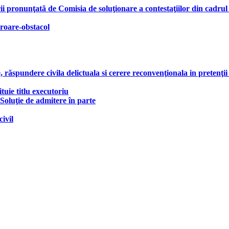
ii pronunţată de Comisia de soluţionare a contestaţiilor din cadrul
roare-obstacol
răspundere civila delictuala si cerere reconvenţionala in pretenţii
tuie titlu executoriu
 Soluţie de admitere în parte
ivil