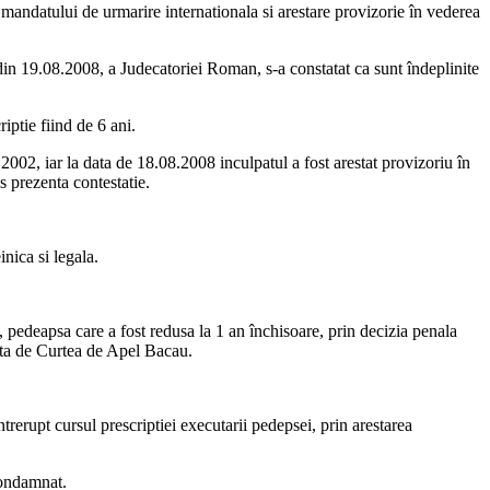
mandatului de urmarire internationala si arestare provizorie în vederea
a din 19.08.2008, a Judecatoriei Roman, s-a constatat ca sunt îndeplinite
iptie fiind de 6 ani.
002, iar la data de 18.08.2008 inculpatul a fost arestat provizoriu în
s prezenta contestatie.
nica si legala.
pedeapsa care a fost redusa la 1 an închisoare, prin decizia penala
ata de Curtea de Apel Bacau.
trerupt cursul prescriptiei executarii pedepsei, prin arestarea
condamnat.