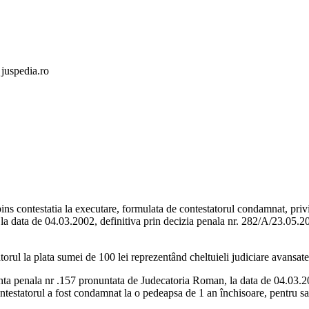
 juspedia.ro
ns contestatia la executare, formulata de contestatorul condamnat, privi
la data de 04.03.2002, definitiva prin decizia penala nr. 282/A/23.05.2
torul la plata sumei de 100 lei reprezentând cheltuieli judiciare avansate 
ntinta penala nr .157 pronuntata de Judecatoria Roman, la data de 04.03.
estatorul a fost condamnat la o pedeapsa de 1 an închisoare, pentru savâ