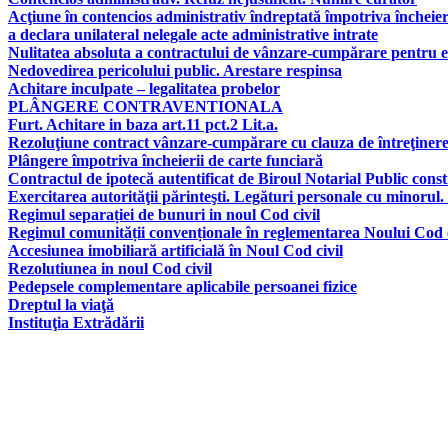
Acţiune în contencios administrativ îndreptată împotriva încheier
a declara unilateral nelegale acte administrative intrate
Nulitatea absoluta a contractului de vânzare-cumpărare pentru e
Nedovedirea pericolului public. Arestare respinsa
Achitare inculpate – legalitatea probelor
PLÂNGERE CONTRAVENTIONALA
Furt. Achitare in baza art.11 pct.2 Lit.a.
Rezoluţiune contract vânzare-cumpărare cu clauza de întreţinere, 
Plângere împotriva încheierii de carte funciară
Contractul de ipotecă autentificat de Biroul Notarial Public consti
Exercitarea autorităţii părinteşti. Legături personale cu minorul.
Regimul separației de bunuri in noul Cod civil
Regimul comunității convenționale în reglementarea Noului Cod c
Accesiunea imobiliară artificială în Noul Cod civil
Rezolutiunea in noul Cod civil
Pedepsele complementare aplicabile persoanei fizice
Dreptul la viaţă
Instituţia Extrădării