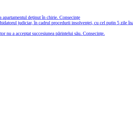
a apartamentul deţinut în chirie. Consecinţe
chidatorul judiciar, în cadrul procedurii insolvenţei, cu cel puţin 5 zile î
tor nu a acceptat succesiunea părintelui său. Consecinţe.