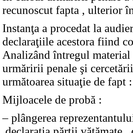
recunoscut fapta , ulterior în
Instanţa a procedat la audier
declaraţiile acestora fiind c
Analizând întregul material 
urmăririi penale şi cercetări
următoarea situaţie de fapt :
Mijloacele de probă :
– plângerea reprezentantului
,declaraţia părţii vătămate ,