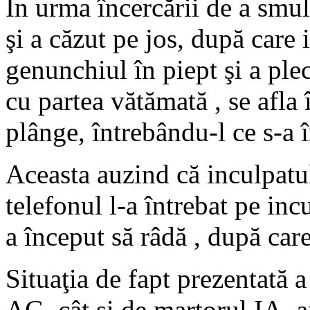
În urma încercării de a smul
şi a căzut pe jos, după care
genunchiul în piept şi a ple
cu partea vătămată , se afla
plânge, întrebându-l ce s-a 
Aceasta auzind că inculpatul
telefonul l-a întrebat pe inc
a început să râdă , după car
Situaţia de fapt prezentată 
AG, cât şi de martorul IA, a