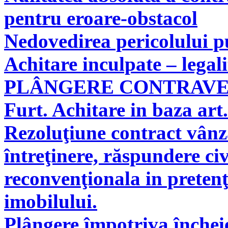
pentru eroare-obstacol
Nedovedirea pericolului pu
Achitare inculpate – legal
PLÂNGERE CONTRAV
Furt. Achitare in baza art.
Rezoluţiune contract vân
întreţinere, răspundere civ
reconvenţionala in pretenţ
imobilului.
Plângere împotriva încheie