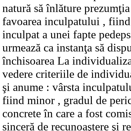
natură să înlăture prezumţia
favoarea inculpatului , fiin
inculpat a unei fapte pedeps
urmează ca instanţa să disp
închisoarea La individualiza
vedere criteriile de individ
şi anume : vârsta inculpatului
fiind minor , gradul de peric
concrete în care a fost comi
sinceră de recunoaştere şi re