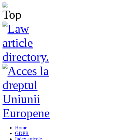
Home
GDPR
Index articole