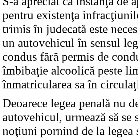
S-a apreciat că instanţa de 
pentru existenţa infracţiunil
trimis în judecată este neces
un autovehicul în sensul legi
condus fără permis de condu
îmbibaţie alcoolică peste lim
înmatricularea sa în circulaţ
Deoarece legea penală nu de
autovehicul, urmează să se s
noţiuni pornind de la legea