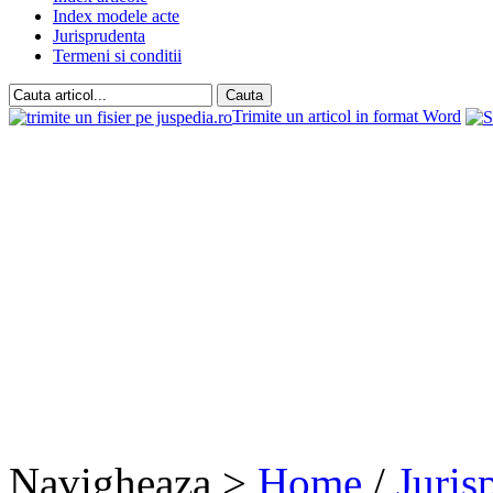
Index modele acte
Jurisprudenta
Termeni si conditii
Trimite un articol in format Word
Navigheaza >
Home
/
Juris