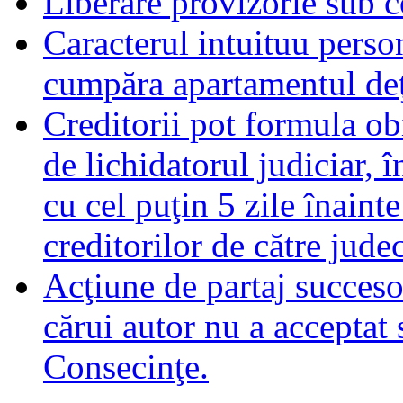
Liberare provizorie sub c
Caracterul intuituu person
cumpăra apartamentul deţ
Creditorii pot formula obi
de lichidatorul judiciar, 
cu cel puţin 5 zile înaint
creditorilor de către jude
Acţiune de partaj succeso
cărui autor nu a acceptat 
Consecinţe.