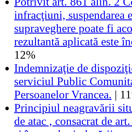
Potrivit art. 861 alin. 2 
infracţiuni, suspendarea 
supraveghere poate fi ac
rezultantă aplicată este î
12%
Indemnizaţie de dispoziţie
serviciul Public Comunit
Persoanelor Vrancea.
| 1
Principiul neagravării sit
de atac , consacrat de art