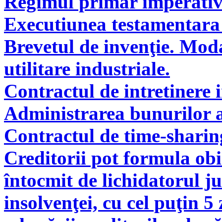
Regimul primar imperati
Executiunea testamentara 
Brevetul de invenţie. Modal
utilitare industriale.
Contractul de intretinere 
Administrarea bunurilor a
Contractul de time-sharin
Creditorii pot formula obie
întocmit de lichidatorul ju
insolvenţei, cu cel puţin 5