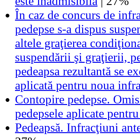
este inadmisibilă
| 27%
În caz de concurs de infr
pedepse s-a dispus suspen
altele graţierea condiţion
suspendării şi graţierii, 
pedeapsa rezultantă se ex
aplicată pentru noua infr
Contopire pedepse. Omisi
pedepsele aplicate pentru
Pedeapsă. Infracţiuni ant