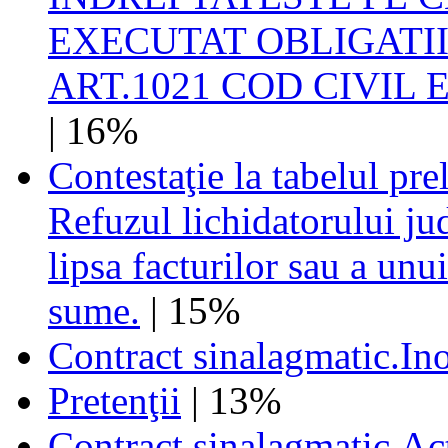
EXECUTAT OBLIGATII
ART.1021 COD CIVIL
| 16%
Contestaţie la tabelul pre
Refuzul lichidatorului jud
lipsa facturilor sau a unu
sume.
| 15%
Contract sinalagmatic.Inop
Pretenţii
| 13%
Contract sinalagmatic.Ac