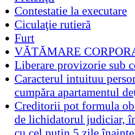
Contestatie la executare
Ciculaţie rutieră
Furt
VĂTĂMARE CORPORA
Liberare provizorie sub c
Caracterul intuituu person
cumpăra apartamentul deţ
Creditorii pot formula obi
de lichidatorul judiciar, 
cu cel puţin 5 zile înaint