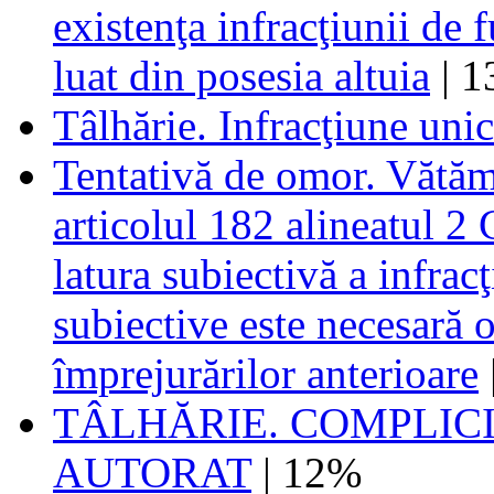
existenţa infracţiunii de f
luat din posesia altuia
| 
Tâlhărie. Infracţiune uni
Tentativă de omor. Vătăm
articolul 182 alineatul 2 
latura subiectivă a infracţi
subiective este necesară 
împrejurărilor anterioare
TÂLHĂRIE. COMPLICI
AUTORAT
| 12%