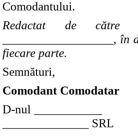
Comodantului.
Redactat de către p
__________________, în do
fiecare parte.
Semnături,
Comodant
Comodatar
D-nul ___
______________ SRL