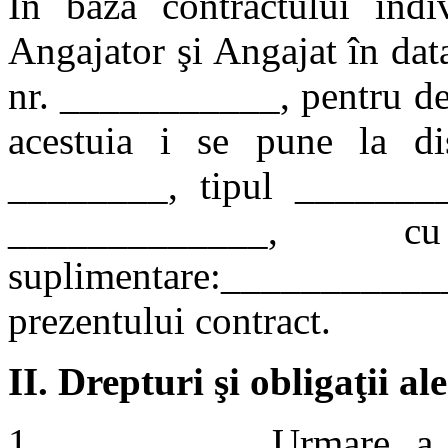
În baza contractului indi
Angajator şi Angajat în dat
nr. ___________, pentru des
acestuia i se pune la di
________, tipul _______
_____________, c
suplimentare:____________
prezentului contract.
II.
Drepturi şi obligaţii a
1. Urmare a încheier