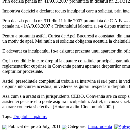
Prin decizia penala nr. 41/9.03.2007 pronuntata in dosarul nr. 231/312
Impotriva deciziei a declarat recurs inculpatul care a solicitat, prin in
Prin decizia penala nr. 911 din 11 iulie 2007 pronuntata de C.A.B. -sect
penala nr. 41/A/9.03.2007 a Tribunalului lalomita si s-a dispus trimite
Pentru a pronunta astfel, Curtea de Apel Bucuresti a constatat, din anali
un motiv de apel. Mai mult a si solicitat obligarea acestuia la cheltuieli
E adevarat ca inculpatului i s-a asigurat prezenta unui aparator din ofici
Or, in conditiile in care dreptul la aparare constituie principala garant
reglementarilor cuprinse in Conventia pentru apararea drepturilor omului
drepturilor procesuale.
Astfel, presedintele completului trebuia sa intervina si sa-i puna in ved
dispuna inlocuirea acestuia, in vederea asigurarii respectarii dreptului l
Asa cum s-a aratat si in jurisprudenta CEDO, Conventia are ca scop sa pr
asistentei pe care el o poate asigura inculpatului. Astfel, in cauza Czeka
aparare concreta si efectiva (Hotararea din 10octombrie2002).
Tags:
Dreptul la apărare.
Publicat de: pe 26 July, 2011
Categorie:
Jurisprudenta