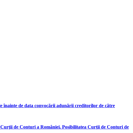
ile înainte de data convocării adunării creditorilor de către
 Curţii de Conturi a României. Posibilitatea Curţii de Conturi de