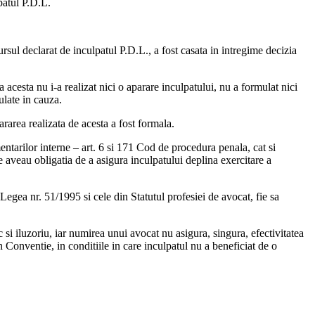
patul P.D.L.
rsul declarat de inculpatul P.D.L., a fost casata in intregime decizia
 acesta nu i-a realizat nici o aparare inculpatului, nu a formulat nici
ulate in cauza.
ararea realizata de acesta a fost formala.
mentarilor interne – art. 6 si 171 Cod de procedura penala, cat si
e aveau obligatia de a asigura inculpatului deplina exercitare a
 Legea nr. 51/1995 si cele din Statutul profesiei de avocat, fie sa
si iluzoriu, iar numirea unui avocat nu asigura, singura, efectivitatea
in Conventie, in conditiile in care inculpatul nu a beneficiat de o