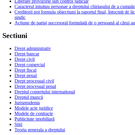
Liberare provizorie sub control judiciar
Caracterul intuituu personae a dreptului chiriaşului de a cumpăr
Creditorii pot formula obiecţiuni la raportul final, întocmit de li
sindic
Acţiune de partaj succesoral formulată de o persoană al cărui au
Sectiuni
Drept administrativ
Drept bancar
Drept civil
Drept comercial
Drept fiscal
Drept penal
Drept procesual civil
Drept procesual penal
Dreptul comertului international
Dreptul muncii
Jurisprudenta
Modele acte juridice
Modele de contracte
Publicitate imobiliară
Stiri
Teoria generala a dreptului