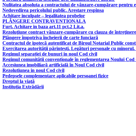
Nulitatea absoluta a contractului de vânzare-cumpărare pentru e
Nedovedirea pericolului public. Arestare respinsa
Achitare inculpate – legalitatea probelor
PLÂNGERE CONTRAVENTIONALA
Furt. Achitare in baza art.11 pct.2 Lit.a.
Rezoluţiune contract vânzare-cumpărare cu clauza de întreţinere, 
Plângere împotriva încheierii de carte funciară
Contractul de ipotecă autentificat de Biroul Notarial Public consti
Exercitarea autorităţii părinteşti. Legături personale cu minorul.
Regimul separației de bunuri in noul Cod civil
Regimul comunității convenționale în reglementarea Noului Cod c
Accesiunea imobiliară artificială în Noul Cod civil
Rezolutiunea in noul Cod civil
Pedepsele complementare aplicabile persoanei fizice
Dreptul la viaţă
Instituţia Extrădării