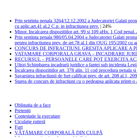
Prin sentinta penala 3264/12.12.2002 a Judecatoriei Galati pronu
cu aplic.art.41 al.2 C.p. in infractiunea prev.
| 24%
Minor. Incalcarea dispozitiilor art. 99 si 109 aHn. 1 Cod penal. 
Prin sentinta penala 986/05.04.2004 a Judecatoriei Galati pron
pentru infractiunea prev. de art.78 al.1 din OUG 195/2002 cu apl
CONCURS DE INFRACTIUNI. GRESITA APLICARE A
VATAMARE CORPORALA GRAVA – INCADRARE JURI
RECURSUL – PERSOANELE CARE POT EXERCITA AC
Ultraj.Schimbarea incadrarii juridice a faptei sub incidenta Legi
Încalcarea dispozitiilor art. 378 alin. 11 cod procedura penala si
Savarsirea infractiunii de furt calificat prev. de art. 208 al.1, 209
Starea de concurs de infractiuni cu o pedeapsa aplicata printr-o a
Obligaţia de a face
Pretenţii
Contestatie la executare
Ciculaţie rutieră
Furt
VĂTĂMARE CORPORALĂ DIN CULPĂ