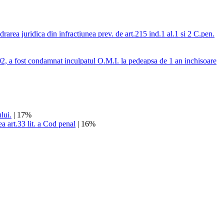
area juridica din infractiunea prev. de art.215 ind.1 al.1 si 2 C.pen.
2, a fost condamnat inculpatul O.M.I. la pedeapsa de 1 an inchisoare
lui.
| 17%
rea art.33 lit. a Cod penal
| 16%