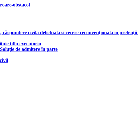
roare-obstacol
răspundere civila delictuala si cerere reconvenţionala in pretenţii
tuie titlu executoriu
 Soluţie de admitere în parte
ivil