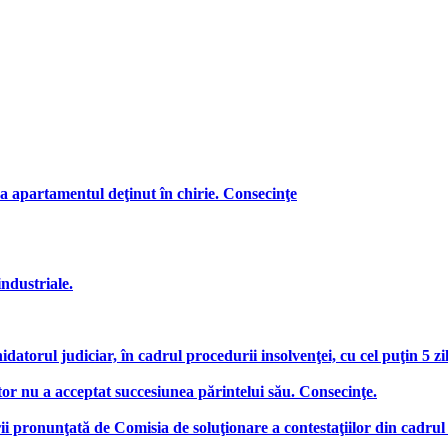
a apartamentul deţinut în chirie. Consecinţe
industriale.
hidatorul judiciar, în cadrul procedurii insolvenţei, cu cel puţin 5 z
or nu a acceptat succesiunea părintelui său. Consecinţe.
ii pronunţată de Comisia de soluţionare a contestaţiilor din cadrul