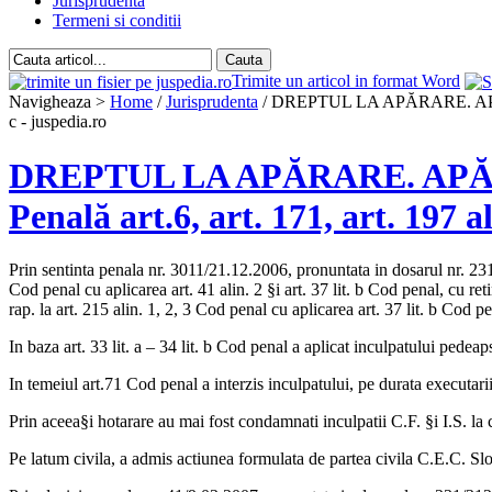
Jurisprudenta
Termeni si conditii
Trimite un articol in format Word
Navigheaza >
Home
/
Jurisprudenta
/ DREPTUL LA APĂRARE. APĂRĂTO
c - juspedia.ro
DREPTUL LA APĂRARE. APĂ
Penală art.6, art. 171, art. 197 a
Prin sentinta penala nr. 3011/21.12.2006, pronuntata in dosarul nr. 231
Cod penal cu aplicarea art. 41 alin. 2 §i art. 37 lit. b Cod penal, cu ret
rap. la art. 215 alin. 1, 2, 3 Cod penal cu aplicarea art. 37 lit. b Cod p
In baza art. 33 lit. a – 34 lit. b Cod penal a aplicat inculpatului pedea
In temeiul art.71 Cod penal a interzis inculpatului, pe durata executarii 
Prin aceea§i hotarare au mai fost condamnati inculpatii C.F. §i I.S. la
Pe latum civila, a admis actiunea formulata de partea civila C.E.C. Slob