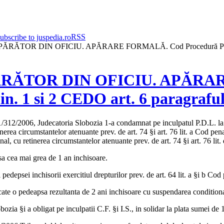
RSS
R DIN OFICIU. APĂRARE FORMALĂ. Cod Procedură Penală art.6, ar
RĂTOR DIN OFICIU. APĂRARE
lin. 1 si 2 CEDO art. 6 paragraful 
/312/2006, Judecatoria Slobozia 1-a condamnat pe inculpatul P.D.L. la 2 
inerea circumstantelor atenuante prev. de art. 74 §i art. 76 lit. a Cod pena
enal, cu retinerea circumstantelor atenuante prev. de art. 74 §i art. 76 lit
psa cea mai grea de 1 an inchisoare.
pedepsei inchisorii exercitiul drepturilor prev. de art. 64 lit. a §i b Cod
 cate o pedeapsa rezultanta de 2 ani inchisoare cu suspendarea conditiona
ozia §i a obligat pe inculpatii C.F. §i I.S., in solidar la plata sumei de