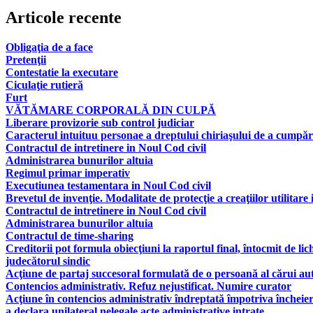
Articole recente
Obligaţia de a face
Pretenţii
Contestatie la executare
Ciculaţie rutieră
Furt
VĂTĂMARE CORPORALĂ DIN CULPĂ
Liberare provizorie sub control judiciar
Caracterul intuituu personae a dreptului chiriaşului de a cumpăr
Contractul de intretinere in Noul Cod civil
Administrarea bunurilor altuia
Regimul primar imperativ
Executiunea testamentara in Noul Cod civil
Brevetul de invenţie. Modalitate de protecţie a creaţiilor utilitare 
Contractul de intretinere in Noul Cod civil
Administrarea bunurilor altuia
Contractul de time-sharing
Creditorii pot formula obiecţiuni la raportul final, întocmit de lic
judecătorul sindic
Acţiune de partaj succesoral formulată de o persoană al cărui aut
Contencios administrativ. Refuz nejustificat. Numire curator
Acţiune în contencios administrativ îndreptată împotriva încheier
a declara unilateral nelegale acte administrative intrate