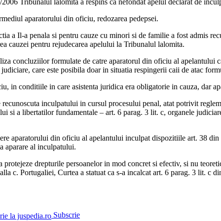
/2006 Tribunalul lalomita a respins ca nefondat apelul declarat de incul
termediul aparatorului din oficiu, redozarea pedepsei.
ia a Il-a penala si pentru cauze cu minori si de familie a fost admis recu
rea cauzei pentru rejudecarea apelului la Tribunalul lalomita.
za concluziilor formulate de catre aparatorul din oficiu al apelantului ca
 judiciare, care este posibila doar in situatia respingerii caii de atac form
u, in conditiile in care asistenta juridica era obligatorie in cauza, dar ap
ie recunoscuta inculpatului in cursul procesului penal, atat potrivit regle
 si a libertatilor fundamentale – art. 6 parag. 3 lit. c, organele judiciar
ere aparatorului din oficiu al apelantului inculpat dispozitiile art. 38 din
a aparare al inculpatului.
otejeze drepturile persoanelor in mod concret si efectiv, si nu teoretic 
lla c. Portugaliei, Curtea a statuat ca s-a incalcat art. 6 parag. 3 lit. c d
Subscrie