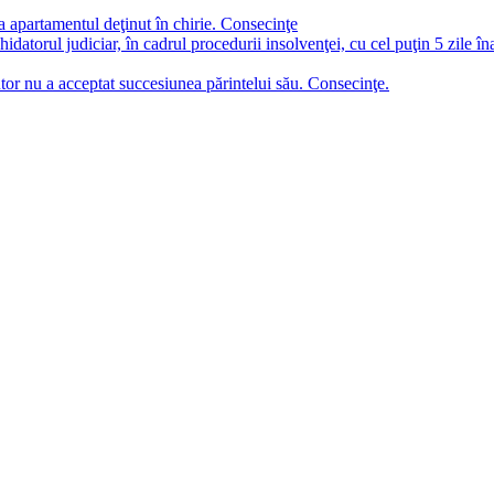
a apartamentul deţinut în chirie. Consecinţe
chidatorul judiciar, în cadrul procedurii insolvenţei, cu cel puţin 5 zile î
tor nu a acceptat succesiunea părintelui său. Consecinţe.