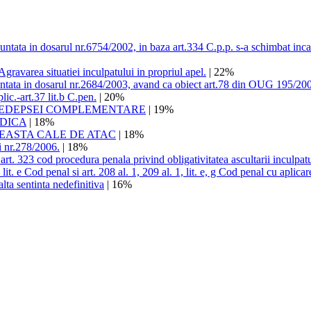
ntata in dosarul nr.6754/2002, in baza art.334 C.p.p. s-a schimbat incadr
Agravarea situatiei inculpatului in propriul apel.
| 22%
untata in dosarul nr.2684/2003, avand ca obiect art.78 din OUG 195/200
ic.-art.37 lit.b C.pen.
| 20%
 PEDEPSEI COMPLEMENTARE
| 19%
DICA
| 18%
EASTA CALE DE ATAC
| 18%
i nr.278/2006.
| 18%
 art. 323 cod procedura penala privind obligativitatea ascultarii inculpatu
 lit. e Cod penal si art. 208 al. 1, 209 al. 1, lit. e, g Cod penal cu aplica
lta sentinta nedefinitiva
| 16%