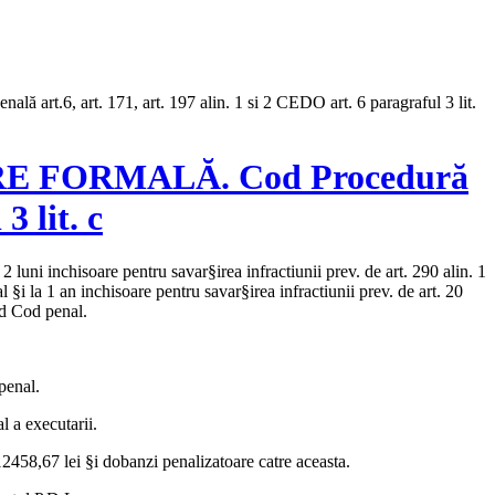
t. 171, art. 197 alin. 1 si 2 CEDO art. 6 paragraful 3 lit.
 FORMALĂ. Cod Procedură
3 lit. c
luni inchisoare pentru savar§irea infractiunii prev. de art. 290 alin. 1
l §i la 1 an inchisoare pentru savar§irea infractiunii prev. de art. 20
. d Cod penal.
 penal.
l a executarii.
 12458,67 lei §i dobanzi penalizatoare catre aceasta.