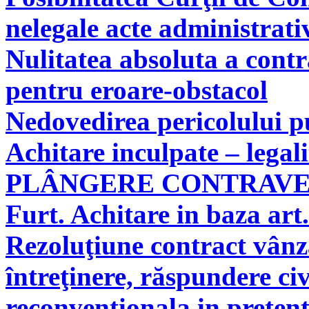
nelegale acte administrati
Nulitatea absoluta a cont
pentru eroare-obstacol
Nedovedirea pericolului pu
Achitare inculpate – legal
PLÂNGERE CONTRAV
Furt. Achitare in baza art.
Rezoluţiune contract vân
întreţinere, răspundere civ
reconvenţionala in pretenţ