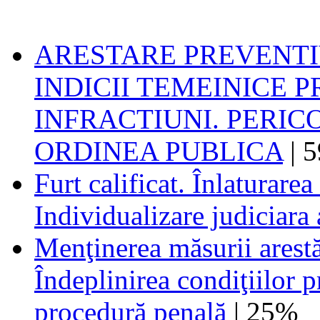
ARESTARE PREVENTIV
INDICII TEMEINICE 
INFRACTIUNI. PERI
ORDINEA PUBLICA
| 
Furt calificat. Înlaturarea
Individualizare judiciara 
Menţinerea măsurii arestăr
Îndeplinirea condiţiilor p
procedură penală
| 25%