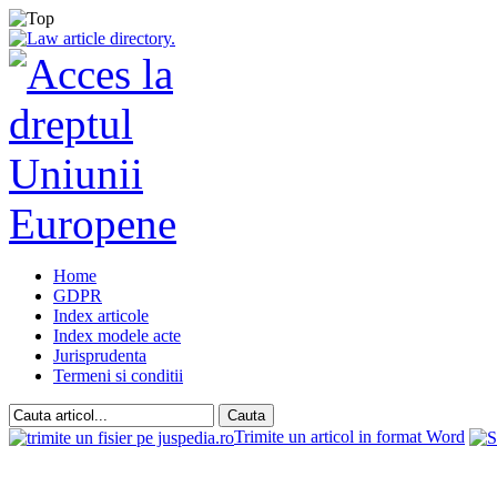
Home
GDPR
Index articole
Index modele acte
Jurisprudenta
Termeni si conditii
Trimite un articol in format Word