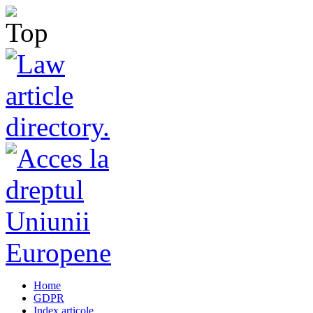
Home
GDPR
Index articole