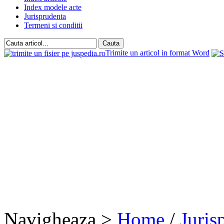
Index modele acte
Jurisprudenta
Termeni si conditii
Trimite un articol in format Word
Navigheaza >
Home
/
Juris