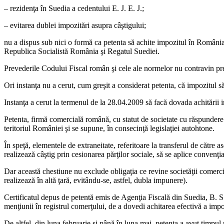
– rezidenţa în Suedia a cedentului E. J. E. J.;
– evitarea dublei impozitări asupra câştigului;
nu a dispus sub nici o formă ca petenta să achite impozitul în România,
Republica Socialistă România şi Regatul Suediei.
Prevederile Codului Fiscal român şi cele ale normelor nu contravin pr
Ori instanţa nu a cerut, cum greşit a considerat petenta, că impozitul 
Instanţa a cerut la termenul de la 28.04.2009 să facă dovada achitării 
Petenta, firmă comercială română, cu statut de societate cu răspundere li
teritoriul României şi se supune, în consecinţă legislaţiei autohtone.
În speţă, elementele de extraneitate, referitoare la transferul de către a
realizează câştig prin cesionarea părţilor sociale, să se aplice convenţ
Dar această chestiune nu exclude obligaţia ce revine societăţii comercia
realizează în altă ţară, evitându-se, astfel, dubla impunere).
Certificatul depus de petentă emis de Agenţia Fiscală din Suedia, B. S
menţiunii în registrul comerţului, de a dovedi achitarea efectivă a impo
De altfel, din luna februarie şi până în luna mai, petenta a avut timpul 