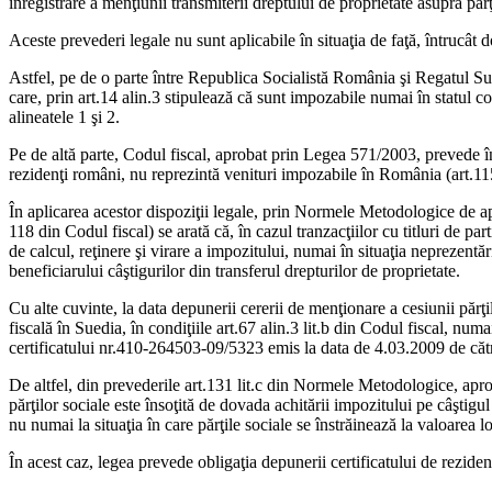
înregistrare a menţiunii transmiterii dreptului de proprietate asupra părţi
Aceste prevederi legale nu sunt aplicabile în situaţia de faţă, întrucât
Astfel, pe de o parte între Republica Socialistă România şi Regatul Sue
care, prin art.14 alin.3 stipulează că sunt impozabile numai în statul co
alineatele 1 şi 2.
Pe de altă parte, Codul fiscal, aprobat prin Legea 571/2003, prevede în m
rezidenţi români, nu reprezintă venituri impozabile în România (art.115
În aplicarea acestor dispoziţii legale, prin Normele Metodologice de ap
118 din Codul fiscal) se arată că, în cazul tranzacţiilor cu titluri de par
de calcul, reţinere şi virare a impozitului, numai în situaţia neprezentă
beneficiarului câştigurilor din transferul drepturilor de proprietate.
Cu alte cuvinte, la data depunerii cererii de menţionare a cesiunii părţil
fiscală în Suedia, în condiţiile art.67 alin.3 lit.b din Codul fiscal, num
certificatului nr.410-264503-09/5323 emis la data de 4.03.2009 de cătr
De altfel, din prevederile art.131 lit.c din Normele Metodologice, apro
părţilor sociale este însoţită de dovada achitării impozitului pe câştigu
nu numai la situaţia în care părţile sociale se înstrăinează la valoarea 
În acest caz, legea prevede obligaţia depunerii certificatului de reziden