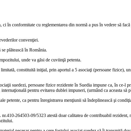
 ci în conformitate cu reglementarea din normă a pus în vedere să facă do
evederilor convenţiei.
să se plătească în România.
impozitului, unde va găsi de cuviinţă petenta.
mitată, constituită iniţial, prin aportul a 5 asociaţi (persoane fizice), 
sociaţii suedezi, persoane fizice rezidente în Suedia impune ca, în ce-l pr
ia internaţională pentru evitarea dublei impuneri, (urmând ca aceasta să p
le petente, ca pentru înregistrarea menţiunii să îndeplinească şi condiţia
. nr.410-264503-09/5323 atestă doar calitatea de contribuabil rezident, 
zitului.
material necesar pentru a cere fostului asociat suedez să îi transmită dov