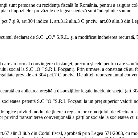
enţii sunt persoane cu rezidenţa fiscală în România, pentru a asigura colec
 plata impozitelor prevăzute de legea suedeză sunt îndeplinite sau nu.
04 pct.7 şi 9, art.304 indice 1, art.312 alin.3 C.pr.civ., art.60 alin.3 din
ursul declarat de S.C. „O.” S.R.L. şi a modificat încheierea recurată, în
 care au format convingerea instanţei, precum şi cele pentru care s-au înlă
alului social la S.C „O.” S.R.L Focşani). Prin urmare, a constatat că au fo
galitate prev. de art.304 pct.7 C.pr.civ.. De altfel, reprezentantul conven
curată cu aplicarea greşită a dispoziţiilor legale incidente speţei (art.30
 la societatea petentă S.C.”O.”S.R.L Focşani la un preţ superior valorii n
logice privind modul de ţinere a registrelor comerţului, de efectuare a î
lor privind transmiterea convenţională a părţilor sociale la societatea cu
i art.67 alin.3 lit.b din Codul fiscal, aprobată prin Legea 571/2003, cu mod