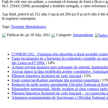
Faţă de cele mai sus-arătate, a constatat că instanţa de fond a făcut o gr
M.J. 2594/C/2008, pronunţând o hotărâre nelegală, a cărei reformare 
Aşa fiind, potrivit art.312 alin.3 rap.la art.304 pct.9 şi art.6 alin.4 din
în registrul comerţului.
Tags:
Normele Metodologice
Publicat de: pe 18 July, 2011
Categorie:
Jurisprudenta
COMERCIAL : Fuziunea prin absorbţie a două societăţi comercial
Fapta inculpatului de a înregistra în evidenţele contabile un numă
din Legea nr.87/1994.
| 14%
Acţiune privind anularea unei ordonanţe de urgenţă. Inadmisibil
Asociat minor la data modificării actelor constitutive. Autorizar
Plângere împotriva încheierii de carte funciară
| 13%
Fond comercial-Radiere mentiune din registrul comertului
| 13
Reduceri de tarife pentru operaţiunile Oficiului Naţional al Reg
Răspundere patrimonială. Medic rezident al cărui contract indivi
Plângere împotriva încheierii de carte funciară – cu consecinţa a
Adoptarea regulamentului de funcţionare a Oficiului Naţional