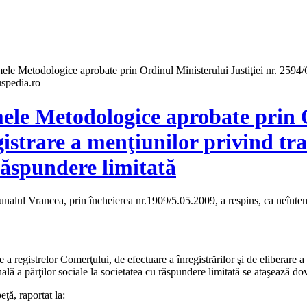
ele Metodologice aprobate prin Ordinul Ministerului Justiţiei nr. 2594/C
uspedia.ro
mele Metodologice aprobate prin O
gistrare a menţiunilor privind t
 răspundere limitată
nalul Vrancea, prin încheierea nr.1909/5.05.2009, a respins, ca neîntemei
 registrelor Comerţului, de efectuare a înregistrărilor şi de eliberare a 
lă a părţilor sociale la societatea cu răspundere limitată se ataşează dova
ţă, raportat la: