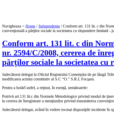
Navigheaza >
Home
/
Jurisprudenta
/ Conform art. 131 lit. c din Norm
convenţională a părţilor sociale la societatea cu răspundere limitată - j
Conform art. 131 lit. c din Nor
nr. 2594/C/2008, cererea de înre
părţilor sociale la societatea cu
Judecătorul delegat la Oficiul Registrului Comerţului de pe lângă Tribu
modificarea actului constitutiv al S.C “O.” S.R.L Focşani.
Pentru a hotărî astfel, a reţinut, în esenţă, următoarele:
Potrivit art.131 lit.c din Normele Metodologice privind modul de ţinere a
la cererea de înregistrare a menţiunilor privind transmiterea convenţiona
Judecătorul delegat, având în vedere tocmai dispoziţiile incidente în spe