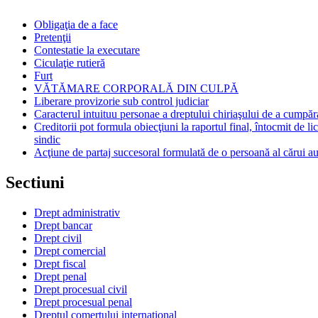
Obligaţia de a face
Pretenţii
Contestatie la executare
Ciculaţie rutieră
Furt
VĂTĂMARE CORPORALĂ DIN CULPĂ
Liberare provizorie sub control judiciar
Caracterul intuituu personae a dreptului chiriaşului de a cumpăr
Creditorii pot formula obiecţiuni la raportul final, întocmit de li
sindic
Acţiune de partaj succesoral formulată de o persoană al cărui au
Sectiuni
Drept administrativ
Drept bancar
Drept civil
Drept comercial
Drept fiscal
Drept penal
Drept procesual civil
Drept procesual penal
Dreptul comertului international