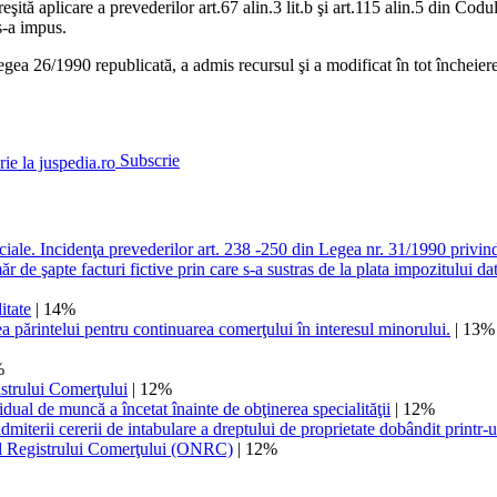
eşită aplicare a prevederilor art.67 alin.3 lit.b şi art.115 alin.5 din Cod
s-a impus.
 legea 26/1990 republicată, a admis recursul şi a modificat în tot încheierea
Subscrie
e. Incidenţa prevederilor art. 238 -250 din Legea nr. 31/1990 privind 
r de şapte facturi fictive prin care s-a sustras de la plata impozitului da
itate
| 14%
ea părintelui pentru continuarea comerţului în interesul minorului.
| 13%
%
istrului Comerţului
| 12%
dual de muncă a încetat înainte de obţinerea specialităţii
| 12%
dmiterii cererii de intabulare a dreptului de proprietate dobândit printr-
 al Registrului Comerţului (ONRC)
| 12%