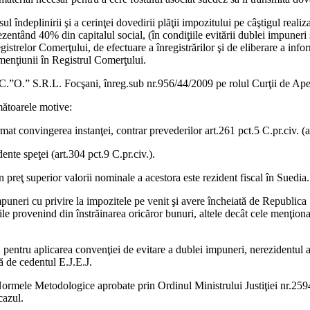
l îndeplinirii şi a cerinţei dovedirii plăţii impozitului pe câştigul reali
zentând 40% din capitalul social, (în condiţiile evitării dublei impuneri
strelor Comerţului, de efectuare a înregistrărilor şi de eliberare a infor
 menţiunii în Registrul Comerţului.
S.C.”O.” S.R.L. Focşani, înreg.sub nr.956/44/2009 pe rolul Curţii de Apel
rmătoarele motive:
at convingerea instanţei, contrar prevederilor art.261 pct.5 C.pr.civ. (ar
ente speţei (art.304 pct.9 C.pr.civ.).
un preţ superior valorii nominale a acestora este rezident fiscal în Suedia.
mpuneri cu privire la impozitele pe venit şi avere încheiată de Republica
le provenind din înstrăinarea oricăror bunuri, altele decât cele menţionat
ă, pentru aplicarea convenţiei de evitare a dublei impuneri, nerezidentul a
ză de cedentul E.J.E.J.
n Normele Metodologice aprobate prin Ordinul Ministrului Justiţiei nr.259
cazul.