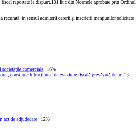
ul fiscal raportate la disp.art.131 lit.c din Normele aprobate prin Ordinul
 recurată, în sensul admiterii cererii şi înscrierii menţiunilor solicitate
societăţile comerciale
| 16%
torat, constituie infracţiunea de evaziune fiscală prevăzută de art.13
un act de adjudecare
| 12%