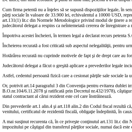
Cum firma petentă nu a înţeles să se supună dispoziţiilor legale, în sensu
părţi sociale în valoare de 33.900 lei, echivalentul a 10000 USD, repre
art.131(1) lit.c din Normele Metodologice privind modul de ţinere a regi
judecătorul delegat a respins ca neîntemeiată cererea de înregistrare a
Împotriva acestei încheieri, în termen legal a declarat recurs petenta 
Încheierea recurată a fost criticată sub aspectul nelegalităţii, pentru u
Hotărârea recurată nu cuprinde motivele de fapt şi de drept care au form
Judecătorul delegat a făcut o greşită aplicare a prevederilor legale incid
Astfel, cedentul persoană fizică care a cesionat părţile sale sociale la 
Or, potrivit art.14 paragraful 3 din Convenţia pentru evitarea dublei i
B.O.nr.104/6.11.2078 şi ratificată prin Decretul nr.432/1978), câştiguri
statul contractant al cărui rezident este cel care înstrăinează.
Din prevederile art.1 alin.4 şi art.118 alin.2 din Codul fiscal rezultă c
venitului, certificatul de rezidentă fiscală, obligaţie îndeplinită, în cau
A mai susţinut recurenta că, în ce priveşte conţinutul art.131 lit.c di
impozitului pe câştigul din transferul părţilor sociale, numai dacă este 