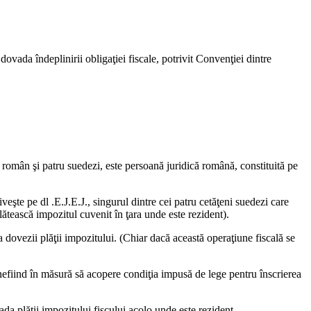
vada îndeplinirii obligaţiei fiscale, potrivit Convenţiei dintre
un român şi patru suedezi, este persoană juridică română, constituită pe
iveşte pe dl .E.J.E.J., singurul dintre cei patru cetăţeni suedezi care
lătească impozitul cuvenit în ţara unde este rezident).
 dovezii plăţii impozitului. (Chiar dacă această operaţiune fiscală se
nefiind în măsură să acopere condiţia impusă de lege pentru înscrierea
ada plăţii impozitului fiscului acolo unde este rezident.