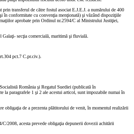
zat prin transferul de către fostul asociat E.J.E.J. a numărului de 400
 şi în conformitate cu convenţia menţionată) şi văzând dispoziţiile
maţiilor aprobate prin Ordinul nr.2594/C al Ministrului Justiţiei,
 Galaţi- secţia comercială, maritimă şi fluvială.
t.304 pct.7 C.pr.civ.).
 Socialistă România şi Regatul Suediei (publicată în
e la paragrafele 1 şi 2 ale acestui articol, sunt impozabile numai în
re obligaţia de a prezenta plătitorului de venit, în momentul realizării
4/C/2008, acesta prevede obligaţia depunerii dovezii achitării