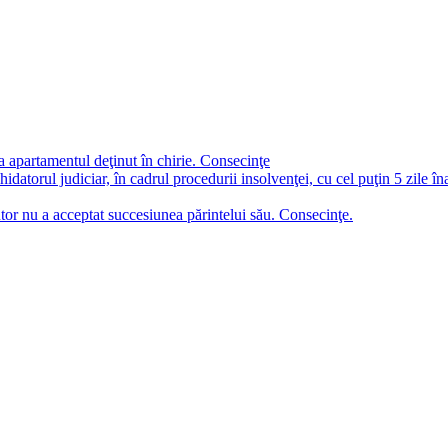
a apartamentul deţinut în chirie. Consecinţe
chidatorul judiciar, în cadrul procedurii insolvenţei, cu cel puţin 5 zile î
tor nu a acceptat succesiunea părintelui său. Consecinţe.