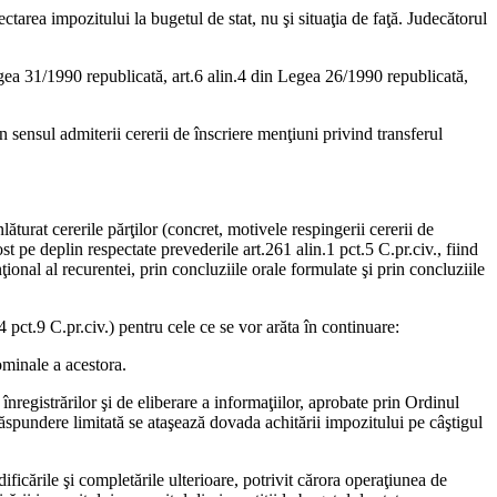
tarea impozitului la bugetul de stat, nu şi situaţia de faţă. Judecătorul
 Legea 31/1990 republicată, art.6 alin.4 din Legea 26/1990 republicată,
 sensul admiterii cererii de înscriere menţiuni privind transferul
turat cererile părţilor (concret, motivele respingerii cererii de
st pe deplin respectate prevederile art.261 alin.1 pct.5 C.pr.civ., fiind
ţional al recurentei, prin concluziile orale formulate şi prin concluziile
4 pct.9 C.pr.civ.) pentru cele ce se vor arăta în continuare:
ominale a acestora.
nregistrărilor şi de eliberare a informaţiilor, aprobate prin Ordinul
 răspundere limitată se ataşează dovada achitării impozitului pe câştigul
ificările şi completările ulterioare, potrivit cărora operaţiunea de