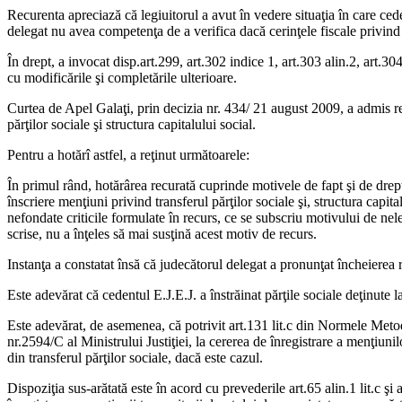
Recurenta apreciază că legiuitorul a avut în vedere situaţia în care ced
delegat nu avea competenţa de a verifica dacă cerinţele fiscale privind
În drept, a invocat disp.art.299, art.302 indice 1, art.303 alin.2, art.3
cu modificările şi completările ulterioare.
Curtea de Apel Galaţi, prin decizia nr. 434/ 21 august 2009, a admis rec
părţilor sociale şi structura capitalului social.
Pentru a hotărî astfel, a reţinut următoarele:
În primul rând, hotărârea recurată cuprinde motivele de fapt şi de drept
înscriere menţiuni privind transferul părţilor sociale şi, structura capit
nefondate criticile formulate în recurs, ce se subscriu motivului de nele
scrise, nu a înţeles să mai susţină acest motiv de recurs.
Instanţa a constatat însă că judecătorul delegat a pronunţat încheierea re
Este adevărat că cedentul E.J.E.J. a înstrăinat părţile sociale deţinute
Este adevărat, de asemenea, că potrivit art.131 lit.c din Normele Metodo
nr.2594/C al Ministrului Justiţiei, la cererea de înregistrare a menţiuni
din transferul părţilor sociale, dacă este cazul.
Dispoziţia sus-arătată este în acord cu prevederile art.65 alin.1 lit.c ş