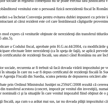
lor sociale în registrul comerţului nu se poate efectua fără justificarea vi
 dobânditorul venitului este o persoană fizică nerezidentă fiscal în Român
diei s-a încheiat Convenţia pentru evitarea dublei impuneri cu privire la
ntractant al cărui rezident este cel care înstrăinează câştigurile provenin
od expres că veniturile obţinute de nerezidenţi din transferul titlurilor 
 alin.5).
licare a Codului fiscal, aprobate prin H.G.nr.44/2004, cu modificările şi
ticipare efectuate între nerezidenţi (ca în speţa de faţă), se aplică preveder
rii certificatului de rezidenţă fiscală, sau atunci când România nu are în
or sociale, recurenta ar fi trebuit să facă dovada virării impozitului pe v
ai în situaţia în care nu s-ar fi depus certificatul de rezidenţă fiscală în
e Agenţia Fiscală din Suedia, scutea petenta de depunerea oricărei alte
bate prin Ordinul Ministrului Justiţiei nr.2594/C/2008 rezultă că cerere
l din transferul acestora (concret, impozit pe venitul din investiţii), num
lor nominală ci şi la situaţiile în care venitul impozabil fiind obţinut de
ţă fiscală, aşa cum s-a arătat mai sus, iar nu dovada plăţii impozitului căt