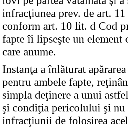
lovi pe partea vătămata şi a 
infracţiunea prev. de art. 11
conform art. 10 lit. d Cod p
fapte îi lipseşte un element 
care anume.
Instanţa a înlăturat apărare
pentru ambele fapte, reţinân
simpla deţinere a unui astfel
şi condiţia pericolului şi n
infracţiunii de folosirea ace