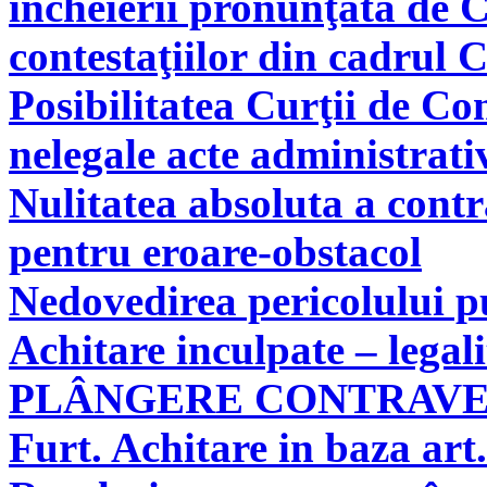
încheierii pronunţată de C
contestaţiilor din cadrul 
Posibilitatea Curţii de Co
nelegale acte administrati
Nulitatea absoluta a cont
pentru eroare-obstacol
Nedovedirea pericolului pu
Achitare inculpate – legal
PLÂNGERE CONTRAV
Furt. Achitare in baza art.