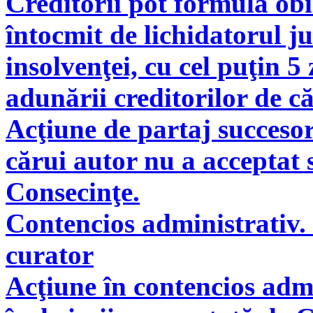
Creditorii pot formula obie
întocmit de lichidatorul ju
insolvenţei, cu cel puţin 5
adunării creditorilor de c
Acţiune de partaj succeso
cărui autor nu a acceptat 
Consecinţe.
Contencios administrativ. 
curator
Acţiune în contencios adm