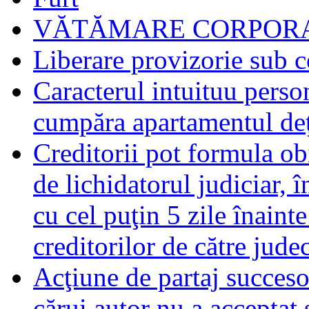
VĂTĂMARE CORPORA
Liberare provizorie sub c
Caracterul intuituu person
cumpăra apartamentul deţ
Creditorii pot formula obi
de lichidatorul judiciar, 
cu cel puţin 5 zile înaint
creditorilor de către jude
Acţiune de partaj succeso
cărui autor nu a acceptat 