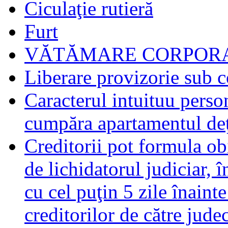
Ciculaţie rutieră
Furt
VĂTĂMARE CORPORA
Liberare provizorie sub c
Caracterul intuituu person
cumpăra apartamentul deţ
Creditorii pot formula obi
de lichidatorul judiciar, 
cu cel puţin 5 zile înaint
creditorilor de către jude