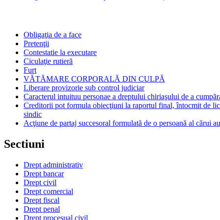
Obligaţia de a face
Pretenţii
Contestatie la executare
Ciculaţie rutieră
Furt
VĂTĂMARE CORPORALĂ DIN CULPĂ
Liberare provizorie sub control judiciar
Caracterul intuituu personae a dreptului chiriaşului de a cumpăr
Creditorii pot formula obiecţiuni la raportul final, întocmit de li
sindic
Acţiune de partaj succesoral formulată de o persoană al cărui au
Sectiuni
Drept administrativ
Drept bancar
Drept civil
Drept comercial
Drept fiscal
Drept penal
Drept procesual civil