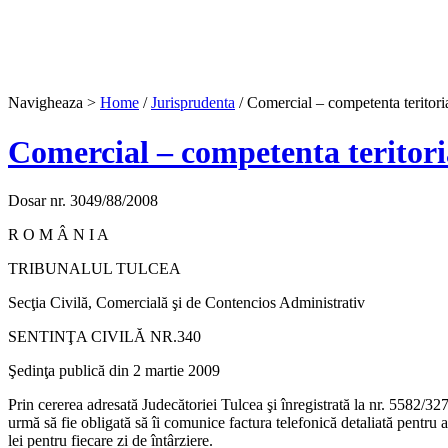
Navigheaza >
Home
/
Jurisprudenta
/ Comercial – competenta teritoria
Comercial – competenta teritori
Dosar nr. 3049/88/2008
R O M Â N I A
TRIBUNALUL TULCEA
Secţia Civilă, Comercială şi de Contencios Administrativ
SENTINŢA CIVILĂ NR.340
Şedinţa publică din 2 martie 2009
Prin cererea adresată Judecătoriei Tulcea şi înregistrată la nr. 558
urmă să fie obligată să îi comunice factura telefonică detaliată pentr
lei pentru fiecare zi de întârziere.