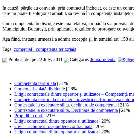
In cauză, părţile au convenit, prin contractul încheiat, ce este un contrac
care nu poate fi soluţionat amiabil, să revină în competenţa instanţelor
Cum competenţa în discuţie este una relativă, iar pârâta s-a prevalat d
Municipiului Bucureşti, prin aplicarea regulilor de prorogare convenţ
Aşa fiind, instanţa urmează a admite excepţia şi, în temeiul art. 158 a
Tags:
comercial - competenta teritoriala
Publicat de: pe 22 July, 2011
Categorie:
Jurisprudenta
Competenta teritoriala
| 31%
Comercial –plată dividente
| 28%
Litigii contractuale dintre operator şi utilizator – Competenţă ma
Competenta teritoriala in materia investirii cu formula executorie
Contestatie la executare silita. declinare de competenta
| 21%
Contestatie la executare silita. Declinare de competenta
| 21%
Prop. lib. cond.
| 21%
Litigu contractual dintre operator si utilizator
| 20%
Civil – actiune in raspundere contractuala
| 20%
Litigu contractual dintre operator si utilizator
| 20%