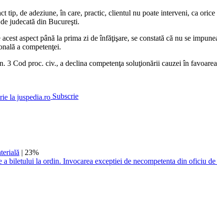
t tip, de adeziune, în care, practic, clientul nu poate interveni, ca orice 
 de judecată din Bucureşti.
e acest aspect până la prima zi de înfăţişare, se constată că nu se impune
ională a competenţei.
lin. 3 Cod proc. civ., a declina competenţa soluţionării cauzei în favoa
Subscrie
terială
| 23%
 a biletului la ordin. Invocarea exceptiei de necompetenta din oficiu de 