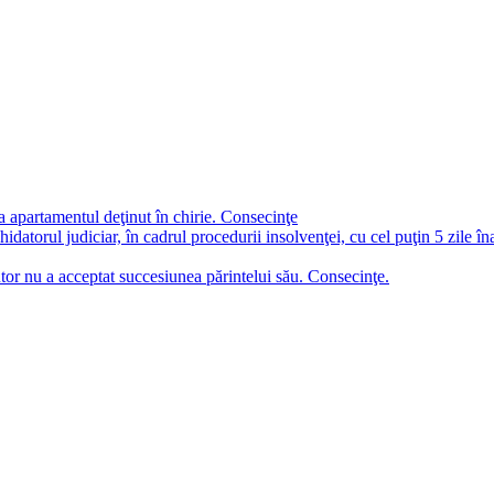
a apartamentul deţinut în chirie. Consecinţe
chidatorul judiciar, în cadrul procedurii insolvenţei, cu cel puţin 5 zile î
tor nu a acceptat succesiunea părintelui său. Consecinţe.