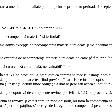
iberarea unei facturi detaliate pentru apelurile primite în perioada 19 sept
 nr. CS/SC/8625714/ACB/3 noiembrie 2008.
de necompetenţă materială şi teritorială.
s-a admis excepţia de necompetenţă materială invocată şi s-a declinat c
ţie excepţia de necompetenţă teritorială invocată de către pârâtă, prin în
estită cu o cauză comercială, neevaluabilă în bani.
art. 5 Cod proc. civilă, stabileşte că cererea se face la instanţa domicil
tanţe, unul dintre acestea fiind prevăzut în art. 10 ce instituie opt situaţi
a şi instanţa locului unde obligaţia a luat naştere sau aceea a locului plă
stanţe deopotrivă de competente revine, potrivit art. 12 Cod proc. civilă
entă să rezolve şi cereri care, în mod obişnuit, nu intră în competenţa sa
esuală permite părţilor, să deroge de la regulile de competenţă pe care le