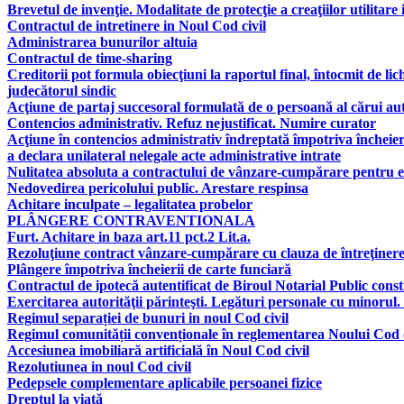
Brevetul de invenţie. Modalitate de protecţie a creaţiilor utilitare 
Contractul de intretinere in Noul Cod civil
Administrarea bunurilor altuia
Contractul de time-sharing
Creditorii pot formula obiecţiuni la raportul final, întocmit de lic
judecătorul sindic
Acţiune de partaj succesoral formulată de o persoană al cărui aut
Contencios administrativ. Refuz nejustificat. Numire curator
Acţiune în contencios administrativ îndreptată împotriva încheier
a declara unilateral nelegale acte administrative intrate
Nulitatea absoluta a contractului de vânzare-cumpărare pentru e
Nedovedirea pericolului public. Arestare respinsa
Achitare inculpate – legalitatea probelor
PLÂNGERE CONTRAVENTIONALA
Furt. Achitare in baza art.11 pct.2 Lit.a.
Rezoluţiune contract vânzare-cumpărare cu clauza de întreţinere, 
Plângere împotriva încheierii de carte funciară
Contractul de ipotecă autentificat de Biroul Notarial Public consti
Exercitarea autorităţii părinteşti. Legături personale cu minorul.
Regimul separației de bunuri in noul Cod civil
Regimul comunității convenționale în reglementarea Noului Cod c
Accesiunea imobiliară artificială în Noul Cod civil
Rezolutiunea in noul Cod civil
Pedepsele complementare aplicabile persoanei fizice
Dreptul la viaţă