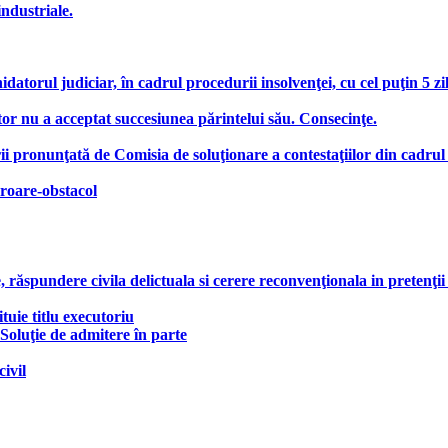
industriale.
hidatorul judiciar, în cadrul procedurii insolvenţei, cu cel puţin 5 z
or nu a acceptat succesiunea părintelui său. Consecinţe.
ii pronunţată de Comisia de soluţionare a contestaţiilor din cadrul
roare-obstacol
răspundere civila delictuala si cerere reconvenţionala in pretenţii
tuie titlu executoriu
 Soluţie de admitere în parte
ivil