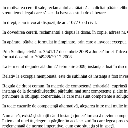
In motivarea cererii sale, reclamantul a arătat că a solicitat pârâtei el
vreun temei legal care să stea la baza acestuia de eliberare.
In drept, s-au invocat dispoziţiile art. 1077 Cod civil.
In dovedirea cererii, reclamantul a depus la dosar, în copie, adresa
In apărare, pârâta a formulat întâmpinare, prin care a invocat excepţia 
Prin Sentinţa civilă nr. 3541/17 decembrie 2008 a Judecătoriei Tulcea 
format dosarul nr. 3049/88/29.12.2008.
La termenul de judecată din 27 februarie 2009, instanţa a luat în discu
Relativ la excepţia menţionată, este de subliniat că instanţa a fost inv
Regula de drept comun, în materie de competenţă teritorială, cuprinsă în 
instanţa de la domiciliul/sediul pârâtului mai sunt competente şi alte ins
privitoare la obligaţii comerciale, la care mai sunt competente a soluţion
In toate cazurile de competenţă alternativă, alegerea între mai multe in
Numai că, există şi situaţii când instanţa judecătorească devine compet
în temeiul unei înţelegeri a părţilor, în acele cazuri în care legea proc
reglementată de norme imperative, cum este situaţia şi în speţă.