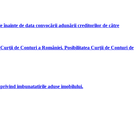
ile înainte de data convocării adunării creditorilor de către
 Curţii de Conturi a României. Posibilitatea Curţii de Conturi de
 privind imbunatatirile aduse imobilului.