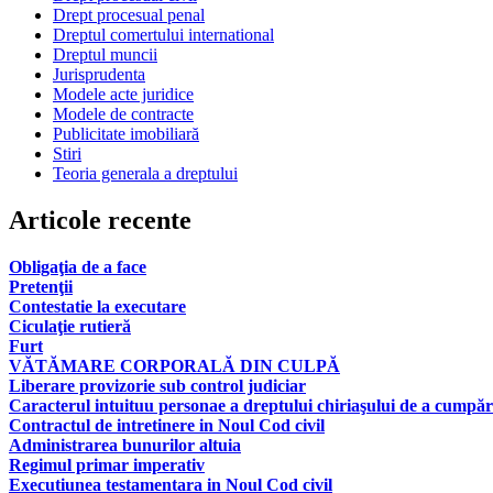
Drept procesual penal
Dreptul comertului international
Dreptul muncii
Jurisprudenta
Modele acte juridice
Modele de contracte
Publicitate imobiliară
Stiri
Teoria generala a dreptului
Articole recente
Obligaţia de a face
Pretenţii
Contestatie la executare
Ciculaţie rutieră
Furt
VĂTĂMARE CORPORALĂ DIN CULPĂ
Liberare provizorie sub control judiciar
Caracterul intuituu personae a dreptului chiriaşului de a cumpăr
Contractul de intretinere in Noul Cod civil
Administrarea bunurilor altuia
Regimul primar imperativ
Executiunea testamentara in Noul Cod civil