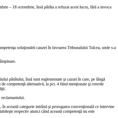
embrie – 18 octombrie, însă pârâta a refuzat acest lucru, fără a invoca
ompetenţa soluţionării cauzei în favoarea Tribunalului Tulcea, unde s-a
tâmpinare.
iului pârâtului, însă sunt reglementate şi cazuri în care, pe lângă
i de competenţă alternativă, la pct. 4 fiind menţionate şi cererile
ţii.
, reclamantului.
, în această categorie intrând şi prorogarea convenţională ce intervine
 stabileşte respectiv atunci când această competenţă nu este