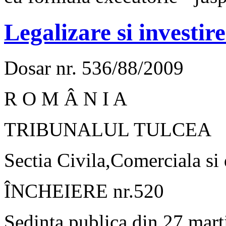
Legalizare si investir
Dosar nr. 536/88/2009
R O M Â N I A
TRIBUNALUL TULCEA
Sectia Civila,Comerciala si
ÎNCHEIERE nr.520
Sedinta publica din 27 mart