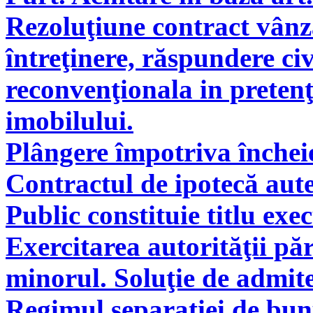
Rezoluţiune contract vân
întreţinere, răspundere civ
reconvenţionala in pretenţ
imobilului.
Plângere împotriva încheie
Contractul de ipotecă aute
Public constituie titlu exe
Exercitarea autorităţii pă
minorul. Soluţie de admite
Regimul separației de bunu