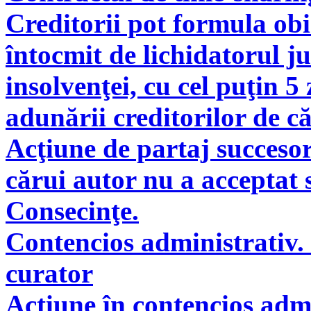
Creditorii pot formula obie
întocmit de lichidatorul ju
insolvenţei, cu cel puţin 5
adunării creditorilor de c
Acţiune de partaj succeso
cărui autor nu a acceptat 
Consecinţe.
Contencios administrativ. 
curator
Acţiune în contencios adm