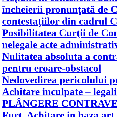
încheierii pronunţată de C
contestaţiilor din cadrul 
Posibilitatea Curţii de Co
nelegale acte administrati
Nulitatea absoluta a cont
pentru eroare-obstacol
Nedovedirea pericolului pu
Achitare inculpate – legal
PLÂNGERE CONTRAV
Furt. Achitare in baza art.