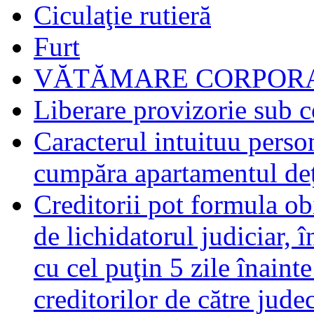
Ciculaţie rutieră
Furt
VĂTĂMARE CORPORA
Liberare provizorie sub c
Caracterul intuituu person
cumpăra apartamentul deţ
Creditorii pot formula obi
de lichidatorul judiciar, 
cu cel puţin 5 zile înaint
creditorilor de către jude