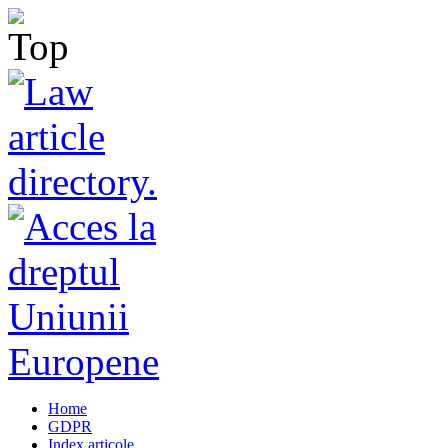
Home
GDPR
Index articole