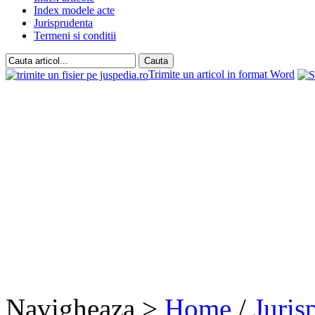
Index modele acte
Jurisprudenta
Termeni si conditii
Trimite un articol in format Word
Navigheaza >
Home
/
Juris