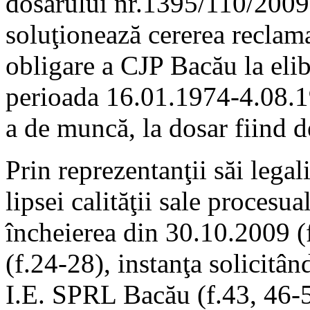
dosarului nr.1395/110/2009 (
soluţionează cererea reclam
obligare a CJP Bacău la eli
perioada 16.01.1974-4.08.19
a de muncă, la dosar fiind d
Prin reprezentanţii săi lega
lipsei calităţii sale procesua
încheierea din 30.10.2009 (f
(f.24-28), instanţa solicitând
I.E. SPRL Bacău (f.43, 46-5