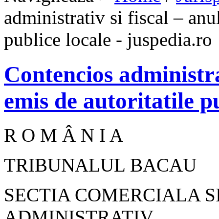
administrativ si fiscal – anu
publice locale - juspedia.ro
Contencios administrat
emis de autoritatile p
R O M Â N I A
TRIBUNALUL BACAU
SECTIA COMERCIALA S
ADMINISTRATIV