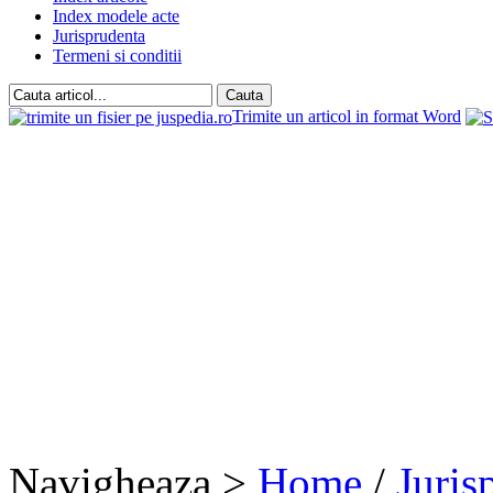
Index modele acte
Jurisprudenta
Termeni si conditii
Trimite un articol in format Word
Navigheaza >
Home
/
Juris