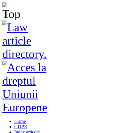
Home
GDPR
Index articole