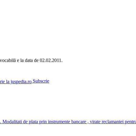
evocabilă e la data de 02.02.2011.
Subscrie
e. Modalitati de plata prin instrumente bancare , virate reclamantei pen