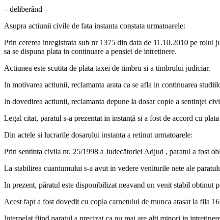
– deliberând –
Asupra actiunii civile de fata instanta constata urmatoarele:
Prin cererea inregistrata sub nr 1375 din data de 11.10.2010 pe rolul 
sa se dispuna plata in continuare a pensiei de intretinere.
Actiunea este scutita de plata taxei de timbru si a timbrului judiciar.
In motivarea actiunii, reclamanta arata ca se afla in continuarea studiilo
In dovedirea actiunii, reclamanta depune la dosar copie a sentinţei civi
Legal citat, paratul s-a prezentat in instanţă si a fost de accord cu plata
Din actele si lucrarile dosarului instanta a retinut urmatoarele:
Prin sentinta civila nr. 25/1998 a Judecătoriei Adjud , paratul a fost ob
La stabilirea cuantumului s-a avut in vedere veniturile nete ale paratulu
In prezent, pâratul este disponibilizat neavand un venit stabil obtinut
Acest fapt a fost dovedit cu copia carnetului de munca atasat la fila 16
Interpelat fiind paratul a precizat ca nu mai are alti minori in intretiner