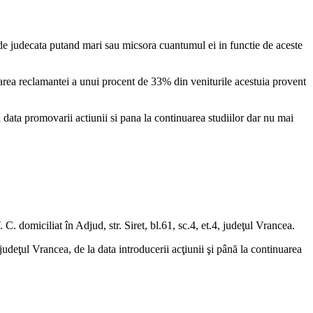
ta de judecata putand mari sau micsora cuantumul ei in functie de aceste
avoarea reclamantei a unui procent de 33% din veniturile acestuia provent
a data promovarii actiunii si pana la continuarea studiilor dar nu mai
 domiciliat în Adjud, str. Siret, bl.61, sc.4, et.4, judeţul Vrancea.
udeţul Vrancea, de la data introducerii acţiunii şi până la continuarea