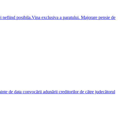
ei nefiind posibila.Vina exclusiva a paratului. Majorare pensie de
nainte de data convocării adunării creditorilor de către judecătorul