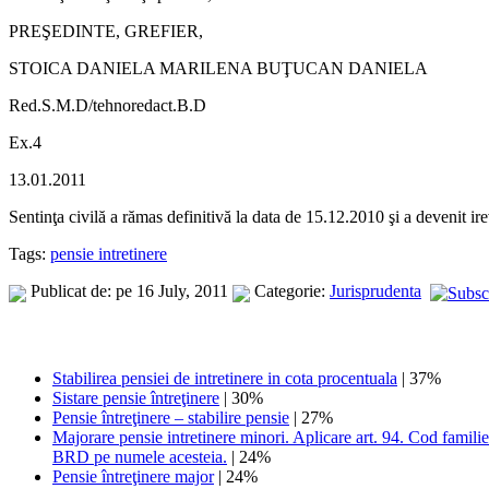
PREŞEDINTE, GREFIER,
STOICA DANIELA MARILENA BUŢUCAN DANIELA
Red.S.M.D/tehnoredact.B.D
Ex.4
13.01.2011
Sentinţa civilă a rămas definitivă la data de 15.12.2010 şi a devenit ir
Tags:
pensie intretinere
Publicat de: pe 16 July, 2011
Categorie:
Jurisprudenta
Stabilirea pensiei de intretinere in cota procentuala
| 37%
Sistare pensie întreţinere
| 30%
Pensie întreţinere – stabilire pensie
| 27%
Majorare pensie intretinere minori. Aplicare art. 94. Cod famili
BRD pe numele acesteia.
| 24%
Pensie întreţinere major
| 24%