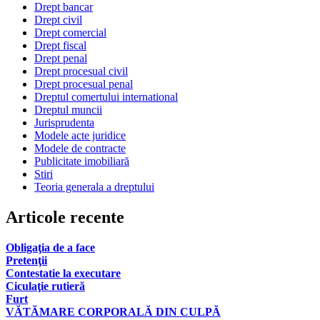
Drept bancar
Drept civil
Drept comercial
Drept fiscal
Drept penal
Drept procesual civil
Drept procesual penal
Dreptul comertului international
Dreptul muncii
Jurisprudenta
Modele acte juridice
Modele de contracte
Publicitate imobiliară
Stiri
Teoria generala a dreptului
Articole recente
Obligaţia de a face
Pretenţii
Contestatie la executare
Ciculaţie rutieră
Furt
VĂTĂMARE CORPORALĂ DIN CULPĂ