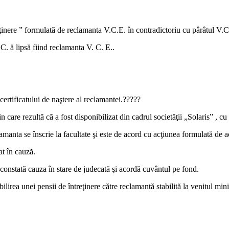
ţinere ” formulată de reclamanta V.C.E. în contradictoriu cu pârâtul V.C
C. ă lipsă fiind reclamanta V. C. E..
 certificatului de naştere al reclamantei.?????
 care rezultă că a fost disponibilizat din cadrul societăţii „Solaris” , c
amanta se înscrie la facultate şi este de acord cu acţiunea formulată de a
at în cauză.
 constată cauza în stare de judecată şi acordă cuvântul pe fond.
bilirea unei pensii de întreţinere către reclamantă stabilită la venitul m