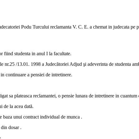
judecatoriei Podu Turcului reclamanta V. C. E. a chemat in judecata pe p
r fiind studenta in anul I la facultate.
le nr.25 /13.01. 1998 a Judecătoriei Adjud şi adeverinta de studenta ambe
 in continuare a pensiei de intretinere.
ligat sa plateasca reclamantei, o pensie lunara de intretinere in cuantum 
i de la acea dată.
 pe baza unui contract individual de munca .
 din dosar .
e.