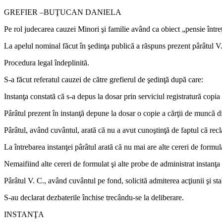
GREFIER –BUŢUCAN DANIELA
Pe rol judecarea cauzei Minori şi familie având ca obiect „pensie între
La apelul nominal făcut în şedinţa publică a răspuns prezent pârâtul V.
Procedura legal îndeplinită.
S-a făcut referatul cauzei de către grefierul de şedinţă după care:
Instanţa constată că s-a depus la dosar prin serviciul registratură copia
Pârâtul prezent în instanţă depune la dosar o copie a cărţii de muncă din
Pârâtul, având cuvântul, arată că nu a avut cunoştinţă de faptul că recl
La întrebarea instanţei pârâtul arată că nu mai are alte cereri de formul
Nemaifiind alte cereri de formulat şi alte probe de administrat instanţa
Pârâtul V. C., având cuvântul pe fond, solicită admiterea acţiunii şi sta
S-au declarat dezbaterile închise trecându-se la deliberare.
INSTANŢA