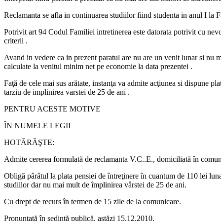
Reclamanta se afla in continuarea studiilor fiind studenta in anul I la
Potrivit art 94 Codul Familiei intretinerea este datorata potrivit cu ne
criterii .
Avand in vedere ca in prezent paratul are nu are un venit lunar si nu ma
calculate la venitul minim net pe economie la data prezentei .
Faţă de cele mai sus arătate, instanţa va admite acţiunea si dispune pla
tarziu de implinirea varstei de 25 de ani .
PENTRU ACESTE MOTIVE
ÎN NUMELE LEGII
HOTĂRĂŞTE:
Admite cererea formulată de reclamanta V.C..E., domiciliată în comuna P
Obligă pârâtul la plata pensiei de întreţinere în cuantum de 110 lei lun
studiilor dar nu mai mult de împlinirea vârstei de 25 de ani.
Cu drept de recurs în termen de 15 zile de la comunicare.
Pronunţată în şedinţă publică, astăzi 15.12.2010.