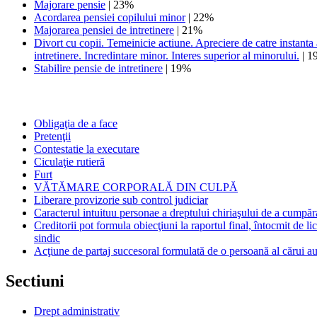
Majorare pensie
| 23%
Acordarea pensiei copilului minor
| 22%
Majorarea pensiei de intretinere
| 21%
Divort cu copii. Temeinicie actiune. Apreciere de catre instanta 
intretinere. Incredintare minor. Interes superior al minorului.
| 1
Stabilire pensie de intretinere
| 19%
Obligaţia de a face
Pretenţii
Contestatie la executare
Ciculaţie rutieră
Furt
VĂTĂMARE CORPORALĂ DIN CULPĂ
Liberare provizorie sub control judiciar
Caracterul intuituu personae a dreptului chiriaşului de a cumpăr
Creditorii pot formula obiecţiuni la raportul final, întocmit de li
sindic
Acţiune de partaj succesoral formulată de o persoană al cărui au
Sectiuni
Drept administrativ