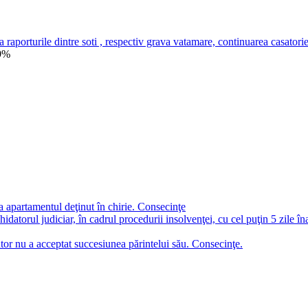
a raporturile dintre soti , respectiv grava vatamare, continuarea casatori
9%
a apartamentul deţinut în chirie. Consecinţe
chidatorul judiciar, în cadrul procedurii insolvenţei, cu cel puţin 5 zile î
tor nu a acceptat succesiunea părintelui său. Consecinţe.