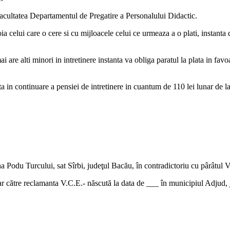
 Facultatea Departamentul de Pregatire a Personalului Didactic.
voia celui care o cere si cu mijloacele celui ce urmeaza a o plati, instan
i are alti minori in intretinere instanta va obliga paratul la plata in f
ta in continuare a pensiei de intretinere in cuantum de 110 lei lunar de l
odu Turcului, sat Sîrbi, judeţul Bacău, în contradictoriu cu pârâtul V. C.
ar către reclamanta V.C.E.- născută la data de ___ în municipiul Adjud, j