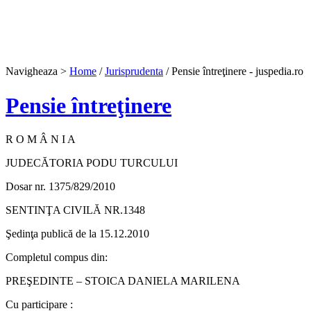
Navigheaza >
Home
/
Jurisprudenta
/ Pensie întreţinere - juspedia.ro
Pensie întreţinere
R O M Â N I A
JUDECĂTORIA PODU TURCULUI
Dosar nr. 1375/829/2010
SENTINŢA CIVILĂ NR.1348
Şedinţa publică de la 15.12.2010
Completul compus din:
PREŞEDINTE – STOICA DANIELA MARILENA
Cu participare :