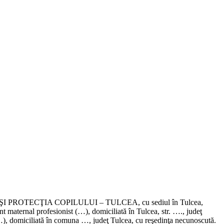
LĂ ŞI PROTECŢIA COPILULUI – TULCEA, cu sediul în Tulcea,
t maternal profesionist (…), domiciliată în Tulcea, str. …., judeţ
 (…), domiciliată în comuna …, judeţ Tulcea, cu reşedinţa necunoscută.