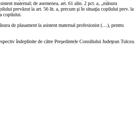
asistent maternal; de asemenea, art. 61 alin. 2 pct. a, „măsura
lului prevăzut la art. 56 lit. a, precum şi în situaţia copilului prev. la
a copilului.
ăsura de plasament la asistent maternal profesionist (…), pentru
 respectiv îndeplinite de către Preşedintele Consiliului Judeţean Tulcea.