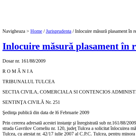
Navigheaza >
Home
/
Jurisprudenta
/ Inlocuire măsură plasament în r
Inlocuire măsură plasament în 
Dosar nr. 161/88/2009
R O M Â N I A
TRIBUNALUL TULCEA
SECTIA CIVILA, COMERCIALA SI CONTENCIOS ADMINIS
SENTINŢA CIVILĂ Nr. 251
Şedinţa publică din data de l6 Februarie 2009
Prin cererea adresată acestei instanţe şi înregistrată sub n
strada Gavrilov Corneliu nr. 120, judeţ Tulcea a solicitat înlocuirea m
Tulcea, cu atestat nr. 42/17 iulie 2007 al C.P.C. Tulcea, pentru minora