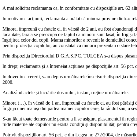
A mai solicitat reclamanta ca, în conformitate cu dispoziţiile art. 62 al
In motivarea acţiunii, reclamanta a arătat că minora provine dintr-o rel
Minora, împreună cu fratele ei, în vârstă de 2 ani, au fost abandonaţi 
localitate, fără a se preocupa de faptul că minorii sunt lăsaţi în frig ş
îngrijirea celor doi copii. Mama minorilor a revenit la domiciliul conc
pentru protecţia copilului, au constatat că minorii prezentau o stare feb
Prin dispoziţia Directorului D.G.A.S.P.C. TULCEA s-a dispus plasamentu
In drept, reclamanta şi-a întemeiat acţiunea pe dispoziţiile art. 56 pct. c,
In dovedirea cererii, s-au depus următoarele înscrisuri: dispoziţia dir
2008.
Analizând actele şi lucrările dosarului, instanţa reţine următoarele:
Minora (…), în vârstă de 1 an, împreună cu fratele ei, au fost părăsiţi 
în grija unei mătuşi din partea mamei copiilor care, la rândul său, a sesi
S-au făcut toate demersurile pentru a li se asigura plasamentul în regi
rude materne ale copiilor nu există condiţii şi disponibilităţi pentru cr
Potrivit dispoziţiilor art. 56 pct., c din Legea nr. 272/2004, de măsurile