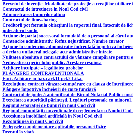
Brevetul de invenţie. Modalitate de protecţie a creaţiilor utilitare 
Contractul de intretinere in Noul Cod civil
Administrarea bunurilor altuia
Contractul de time-sharing
Creditorii pot formula obiecţiuni la raportul final, întocmit de lic
judecătorul sindic
Acţiune de partaj succesoral formulată de o persoană al cărui aut
Contencios administrativ. Refuz nejustificat. Numire curator
Acţiune în contencios administrativ îndreptată împotriva încheier
a declara unilateral nelegale acte administrative intrate
Nulitatea absoluta a contractului de vânzare-cumpărare pentru e
Nedovedirea pericolului public. Arestare respinsa
Achitare inculpate – legalitatea probelor
PLÂNGERE CONTRAVENTIONALA
Furt. Achitare in baza art.11 pct.2 Lit.a.
Rezoluţiune contract vânzare-cumpărare cu clauza de întreţinere, 
Plângere împotriva încheierii de carte funciară
Contractul de ipotecă autentificat de Biroul Notarial Public consti
Exercitarea autorităţii părinteşti. Legături personale cu minorul.
Regimul separației de bunuri in noul Cod civil
Regimul comunității convenționale în reglementarea Noului Cod c
Accesiunea imobiliară artificială în Noul Cod civil
Rezolutiunea in noul Cod civil
Pedepsele complementare aplicabile persoanei fizice
Dreptul la viaţă