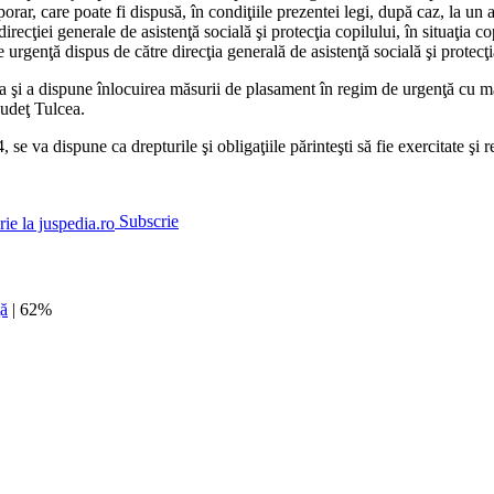
rar, care poate fi dispusă, în condiţiile prezentei legi, după caz, la un 
recţiei generale de asistenţă socială şi protecţia copilului, în situaţia copi
 urgenţă dispus de către direcţia generală de asistenţă socială şi protecţi
a şi a dispune înlocuirea măsurii de plasament în regim de urgenţă cu m
judeţ Tulcea.
 se va dispune ca drepturile şi obligaţiile părinteşti să fie exercitate şi
Subscrie
ţă
| 62%