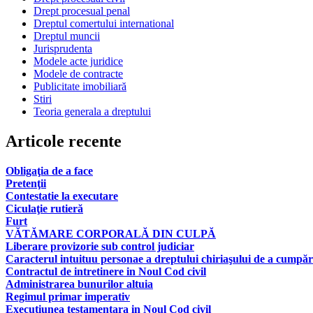
Drept procesual penal
Dreptul comertului international
Dreptul muncii
Jurisprudenta
Modele acte juridice
Modele de contracte
Publicitate imobiliară
Stiri
Teoria generala a dreptului
Articole recente
Obligaţia de a face
Pretenţii
Contestatie la executare
Ciculaţie rutieră
Furt
VĂTĂMARE CORPORALĂ DIN CULPĂ
Liberare provizorie sub control judiciar
Caracterul intuituu personae a dreptului chiriaşului de a cumpăr
Contractul de intretinere in Noul Cod civil
Administrarea bunurilor altuia
Regimul primar imperativ
Executiunea testamentara in Noul Cod civil