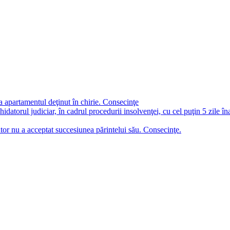
a apartamentul deţinut în chirie. Consecinţe
chidatorul judiciar, în cadrul procedurii insolvenţei, cu cel puţin 5 zile î
tor nu a acceptat succesiunea părintelui său. Consecinţe.