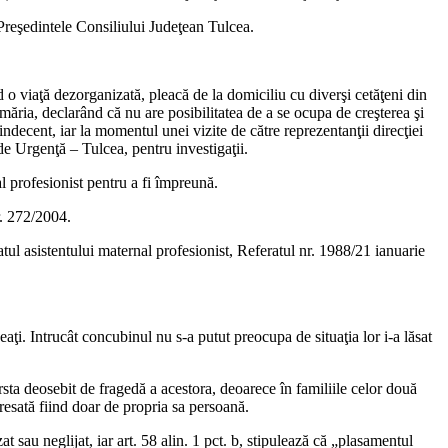
e Preşedintele Consiliului Judeţean Tulcea.
 o viaţă dezorganizată, pleacă de la domiciliu cu diverşi cetăţeni din
imăria, declarând că nu are posibilitatea de a se ocupa de creşterea şi
decent, iar la momentul unei vizite de către reprezentanţii direcţiei
 de Urgenţă – Tulcea, pentru investigaţii.
 profesionist pentru a fi împreună.
nr. 272/2004.
tul asistentului maternal profesionist, Referatul nr. 1988/21 ianuarie
aţi. Intrucât concubinul nu s-a putut preocupa de situaţia lor i-a lăsat
rsta deosebit de fragedă a acestora, deoarece în familiile celor două
eresată fiind doar de propria sa persoană.
t sau neglijat, iar art. 58 alin. 1 pct. b, stipulează că „plasamentul