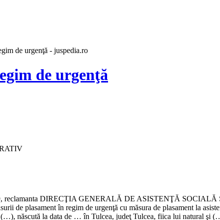
egim de urgenţă - juspedia.ro
regim de urgenţă
TRATIV
r.161/88/2009, reclamanta DIRECŢIA GENERALĂ DE ASISTENŢĂ SOCIA
ăsurii de plasament în regim de urgenţă cu măsura de plasament la asisten
 (…), născută la data de … în Tulcea, judeţ Tulcea, fiica lui natural şi