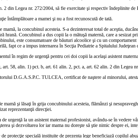
in. 2 din Legea nr. 272/2004, să fie exercitate şi respectiv îndeplinite d
aţie întâmplătoare a mamei şi nu a fost recunoscută de tată.
de mamă, la concubinul acesteia. S-a dezinteresat total de aceştia, ducând
i fără hrană. Concubinul a dus copii la o mătuşă maternă, care a sesizat pr
ubinului, este consumatoare de băuturi alcoolice şi cu un comportament in
rilă, fapt ce a impus internarea în Secţia Pediatrie a Spitalului Judeţean
l în regim de urgenţă pentru cei doi copii la acelaşi asistent maternal
 art. 58, alin. 1) pct. b, art. 61 alin. 2, pct. a, art. 62 alin. 2 din Legea 
ectorului D.G.A.S.P.C. TULCEA, certificat de naştere al minorului, atesta
de mamă şi lăsaţi în grija concubinului acesteia, flămânzi şi nesupraveghe
zat reprezentanţii direcţiei.
m de urgenţă la un asistent maternal profesionist, avându-se în vedere vâ
eşterea şi dezvoltarea lor iar mama nu doreşte să ştie nimic despre ei, int
 de protecţie specială instituite de prezenta lege beneficiază copilul abuza