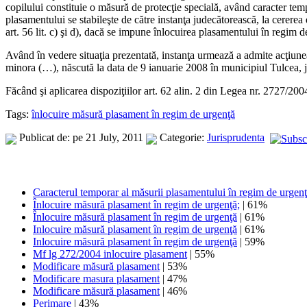
copilului constituie o măsură de protecţie specială, având caracter tempo
plasamentului se stabileşte de către instanţa judecătorească, la cererea di
art. 56 lit. c) şi d), dacă se impune înlocuirea plasamentului în regim de
Având în vedere situaţia prezentată, instanţa urmează a admite acţiune
minora (…), născută la data de 9 ianuarie 2008 în municipiul Tulcea, 
Făcând şi aplicarea dispoziţiilor art. 62 alin. 2 din Legea nr. 2727/2004,
Tags:
înlocuire măsură plasament în regim de urgenţă
Publicat de: pe 21 July, 2011
Categorie:
Jurisprudenta
Caracterul temporar al măsurii plasamentului în regim de urgen
Înlocuire măsură plasament în regim de urgenţă;
| 61%
Înlocuire măsură plasament în regim de urgenţă
| 61%
Inlocuire măsură plasament în regim de urgenţă
| 61%
Inlocuire măsură plasament în regim de urgenţă
| 59%
Mf lg 272/2004 inlocuire plasament
| 55%
Modificare măsură plasament
| 53%
Modificare masura plasament
| 47%
Modificare măsură plasament
| 46%
Perimare
| 43%