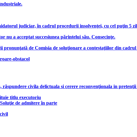
industriale.
hidatorul judiciar, în cadrul procedurii insolvenţei, cu cel puţin 5 z
or nu a acceptat succesiunea părintelui său. Consecinţe.
ii pronunţată de Comisia de soluţionare a contestaţiilor din cadrul
roare-obstacol
răspundere civila delictuala si cerere reconvenţionala in pretenţii
tuie titlu executoriu
 Soluţie de admitere în parte
ivil