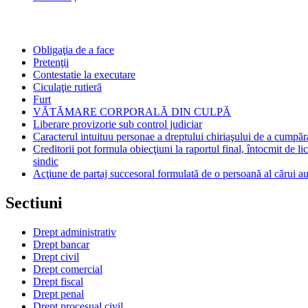
Obligaţia de a face
Pretenţii
Contestatie la executare
Ciculaţie rutieră
Furt
VĂTĂMARE CORPORALĂ DIN CULPĂ
Liberare provizorie sub control judiciar
Caracterul intuituu personae a dreptului chiriaşului de a cumpăr
Creditorii pot formula obiecţiuni la raportul final, întocmit de li
sindic
Acţiune de partaj succesoral formulată de o persoană al cărui au
Sectiuni
Drept administrativ
Drept bancar
Drept civil
Drept comercial
Drept fiscal
Drept penal
Drept procesual civil