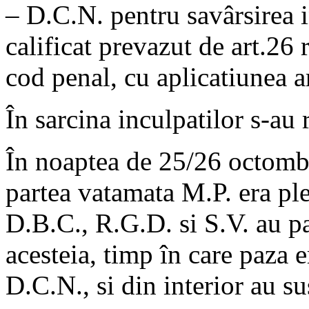
– D.C.N. pentru savârsirea i
calificat prevazut de art.26 r
cod penal, cu aplicatiunea a
În sarcina inculpatilor s-au 
În noaptea de 25/26 octombr
partea vatamata M.P. era ple
D.B.C., R.G.D. si S.V. au pat
acesteia, timp în care paza 
D.C.N., si din interior au s