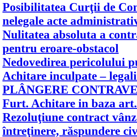
Posibilitatea Curţii de Co
nelegale acte administrati
Nulitatea absoluta a cont
pentru eroare-obstacol
Nedovedirea pericolului pu
Achitare inculpate – legal
PLÂNGERE CONTRAV
Furt. Achitare in baza art.
Rezoluţiune contract vân
întreţinere, răspundere civ