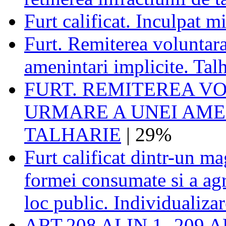
Furt calificat. Inculpat m
Furt. Remiterea voluntara
amenintari implicite. Talh
FURT. REMITEREA V
URMARE A UNEI AMEN
TALHARIE
| 29%
Furt calificat dintr-un m
formei consumate si a agra
loc public. Individualizar
ART.208 ALIN.1 -209 