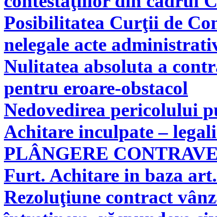
contestaţiilor din cadrul 
Posibilitatea Curţii de Co
nelegale acte administrati
Nulitatea absoluta a cont
pentru eroare-obstacol
Nedovedirea pericolului pu
Achitare inculpate – legal
PLÂNGERE CONTRAV
Furt. Achitare in baza art.
Rezoluţiune contract vân