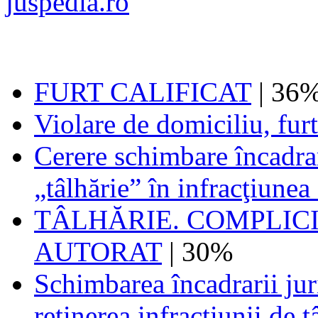
FURT CALIFICAT
| 36
Violare de domiciliu, furt 
Cerere schimbare încadrar
„tâlhărie” în infracţiunea 
TÂLHĂRIE. COMPLICI
AUTORAT
| 30%
Schimbarea încadrarii juri
retinerea infractiunii de t