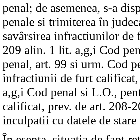
penal; de asemenea, s-a disp
penale si trimiterea în judec
savârsirea infractiunilor de f
209 alin. 1 lit. a,g,i Cod pen
penal, art. 99 si urm. Cod p
infractiunii de furt calificat,
a,g,i Cod penal si L.O., pent
calificat, prev. de art. 208-2
inculpatii cu datele de stare 
În esenta, situatia de fapt re