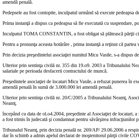
amendă penală.
Pedepsele au fost contopite, inculpatul urmând să execute pedeapsa 
Prima instanţă a dispus ca pedeapsa să fie executată cu suspendare, pot
Inculpatul TOMA CONSTANTIN, a fost obligat să plătească părţii c
Pentru a pronunţa aceasta hotărâre , prima instanţă a reţinut că par
Prin decizia preşedintelui asociaţiei numitul Micu Vasile, s-a dispus d
Ulterior prin sentinţa civilă nr. 355 din 19.o9. 2003 a Tribunalului Neam
salariale pe perioada desfacerii contractului de muncă.
Preşedintele asociaţiei de locatari Micu Vasile, a refuzat punerea în
amendă penală în sumă de 3.000.000 lei amendă penală.
Ulterior prin sentinţa civilă nr. 20/C/2005 a Tribunalului Neamţ, Asociaţ
Neamţ.
începând cu data de ol.o4.2004, preşedinte al Asociaţiei de locata
a fost trimis în judecată şi condamnat pentru săvârşirea infracţiunilor 
Tribunalul Neamţ, prin decizia penală nr. 269/AP/ 29.06.2006 a res
dar în schimb a admis apelul declarat de moştenitorul părţii civile 