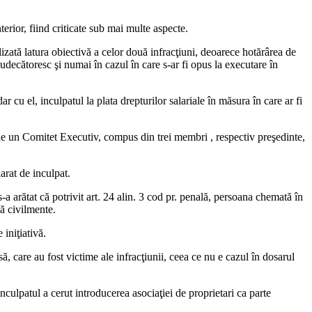
rior, fiind criticate sub mai multe aspecte.
izată latura obiectivă a celor două infracţiuni, deoarece hotărârea de
ecătoresc şi numai în cazul în care s-ar fi opus la executare în
r cu el, inculpatul la plata drepturilor salariale în măsura în care ar fi
e de un Comitet Executiv, compus din trei membri , respectiv preşedinte,
arat de inculpat.
s-a arătat că potrivit art. 24 alin. 3 cod pr. penală, persoana chemată în
lă civilmente.
 iniţiativă.
ă, care au fost victime ale infracţiunii, ceea ce nu e cazul în dosarul
inculpatul a cerut introducerea asociaţiei de proprietari ca parte