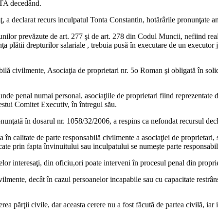
ETA decedând.
 declarat recurs inculpatul Tonta Constantin, hotărârile pronunţate ante
unilor prevăzute de art. 277 şi de art. 278 din Codul Muncii, nefiind real
ii drepturilor salariale , trebuia pusă în executare de un executor jud
ilă civilmente, Asociaţia de proprietari nr. 5o Roman şi obligată în solida
spunde penal numai personal, asociaţiile de proprietari fiind reprezentat
estui Comitet Executiv, în întregul său.
unţată în dosarul nr. 1058/32/2006, a respins ca nefondat recursul decl
 în calitate de parte responsabilă civilmente a asociaţiei de proprietari, 
cate prin fapta învinuitului sau inculpatului se numeşte parte responsabi
or interesaţi, din oficiu,ori poate interveni în procesul penal din proprie
vilmente, decât în cazul persoanelor incapabile sau cu capacitate restrâns
a părţii civile, dar aceasta cerere nu a fost făcută de partea civilă, iar 