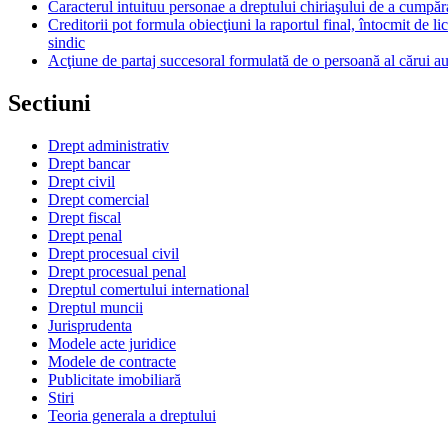
Caracterul intuituu personae a dreptului chiriaşului de a cumpăr
Creditorii pot formula obiecţiuni la raportul final, întocmit de li
sindic
Acţiune de partaj succesoral formulată de o persoană al cărui au
Sectiuni
Drept administrativ
Drept bancar
Drept civil
Drept comercial
Drept fiscal
Drept penal
Drept procesual civil
Drept procesual penal
Dreptul comertului international
Dreptul muncii
Jurisprudenta
Modele acte juridice
Modele de contracte
Publicitate imobiliară
Stiri
Teoria generala a dreptului