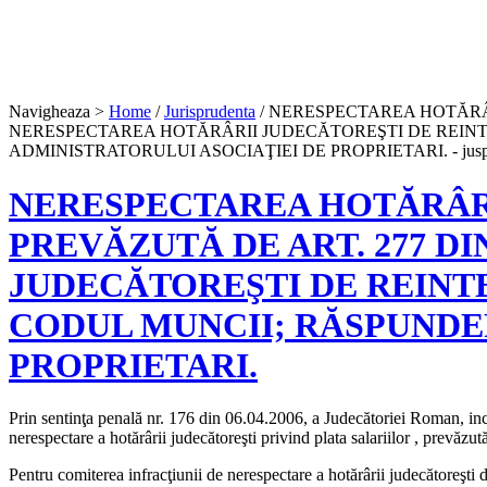
Navigheaza >
Home
/
Jurisprudenta
/ NERESPECTAREA HOTĂRÂR
NERESPECTAREA HOTĂRÂRII JUDECĂTOREŞTI DE REINT
ADMINISTRATORULUI ASOCIAŢIEI DE PROPRIETARI. - juspe
NERESPECTAREA HOTĂRÂRI
PREVĂZUTĂ DE ART. 277 D
JUDECĂTOREŞTI DE REINTE
CODUL MUNCII; RĂSPUNDE
PROPRIETARI.
Prin sentinţa penală nr. 176 din 06.04.2006, a Judecătoriei Roman, i
nerespectare a hotărârii judecătoreşti privind plata salariilor , prevăz
Pentru comiterea infracţiunii de nerespectare a hotărârii judecător