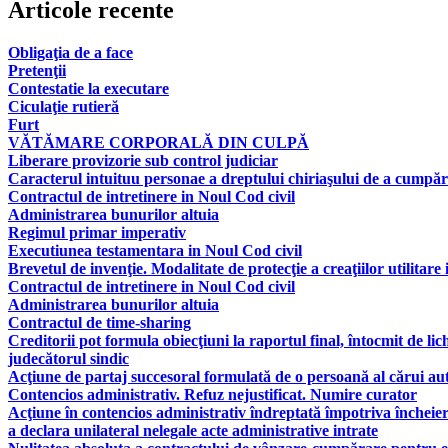
Articole recente
Obligaţia de a face
Pretenţii
Contestatie la executare
Ciculaţie rutieră
Furt
VĂTĂMARE CORPORALĂ DIN CULPĂ
Liberare provizorie sub control judiciar
Caracterul intuituu personae a dreptului chiriaşului de a cumpăr
Contractul de intretinere in Noul Cod civil
Administrarea bunurilor altuia
Regimul primar imperativ
Executiunea testamentara in Noul Cod civil
Brevetul de invenţie. Modalitate de protecţie a creaţiilor utilitare 
Contractul de intretinere in Noul Cod civil
Administrarea bunurilor altuia
Contractul de time-sharing
Creditorii pot formula obiecţiuni la raportul final, întocmit de lic
judecătorul sindic
Acţiune de partaj succesoral formulată de o persoană al cărui aut
Contencios administrativ. Refuz nejustificat. Numire curator
Acţiune în contencios administrativ îndreptată împotriva încheier
a declara unilateral nelegale acte administrative intrate