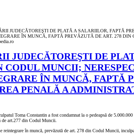
II JUDECĂTOREŞTI DE PLATĂ A SALARIILOR, FAPTĂ PRE
EGRARE ÎN MUNCĂ, FAPTĂ PREVĂZUTĂ DE ART. 278 DIN
dia.ro
I JUDECĂTOREŞTI DE PLATĂ
IN CODUL MUNCII; NERESP
GRARE ÎN MUNCĂ, FAPTĂ PR
REA PENALĂ A ADMINISTRA
nculpatul Toma Constantin a fost condamnat la o pedeapsă de 5.000.000 
ută de art.277 din Codul Muncii.
eşti de reintegrare în muncă, prevăzută de art. 278 din Codul Muncii,