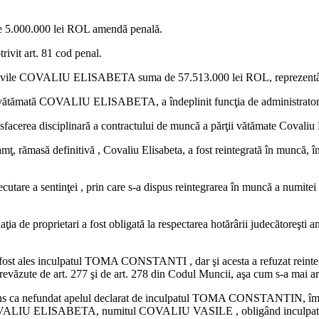
de 5.000.000 lei ROL amendă penală.
rivit art. 81 cod penal.
ivile COVALIU ELISABETA suma de 57.513.000 lei ROL, reprezentând d
tea vătămată COVALIU ELISABETA, a îndeplinit funcţia de administrator 
esfacerea disciplinară a contractului de muncă a părţii vătămate Covaliu 
ţ, rămasă definitivă , Covaliu Elisabeta, a fost reintegrată în muncă, în f
 executare a sentinţei , prin care s-a dispus reintegrarea în muncă a 
ia de proprietari a fost obligată la respectarea hotărârii judecătoreşti an
ri, a fost ales inculpatul TOMA CONSTANTI , dar şi acesta a refuzat r
prevăzute de art. 277 şi de art. 278 din Codul Muncii, aşa cum s-a mai ar
pins ca nefundat apelul declarat de inculpatul TOMA CONSTANTIN, împo
COVALIU ELISABETA, numitul COVALIU VASILE , obligând inculpatul la pl