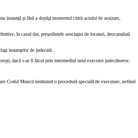
ma instanţă şi fără a depăşi momentul citirii actului de sesizare,
nitive, în cazul dat, preşedintele asociaţiei de locatari, deocamdată
 faţa instanţelor de judecată .
oreşti, dacă s-ar fi făcut prin intermediul unui executor judecătoresc.
mare Codul Muncii instituind o procedură specială de executare, nefiind