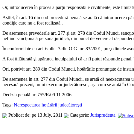
Or, introducerea în proces a părţii responsabile civilmente, este limitat
Astfel, în art. 16 din cod procedură penală se arată că introducerea părţ
condiţie care nu a fost realizată .
De asemenea prevederile art. 277 şi art. 278 din Codul Muncii sancţione
nefiind sancţionată persona juridică, din punct de vedere al răspunderi
În conformitate cu art. 6 alin. 3 din O.G. nr. 83/2001, preşedintele asocia
A fost înlăturată şi apărarea inculpatului că ar fi putut răspunde penal,
Ori, potrivit art. 289 din Codul Muncii, hotărârile pronunţate de instanţ
De asemenea în art. 277 din Codul Muncii, se arată că neexecutarea une
necesară prezenţa unui executor judecătoresc , aşa cum se arată în Cod
Decizia penală nr. 755/R/09.11.2006.
Tags:
Nerespectarea hotărârii judecătoreşti
Publicat de: pe 13 July, 2011
Categorie:
Jurisprudenta