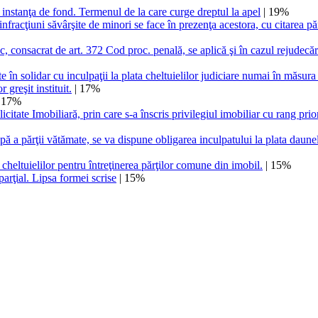
a instanţa de fond. Termenul de la care curge dreptul la apel
| 19%
cţiuni săvârşite de minori se face în prezenţa acestora, cu citarea părţilor
ac, consacrat de art. 372 Cod proc. penală, se aplică şi în cazul rejudecăr
te în solidar cu inculpaţii la plata cheltuielilor judiciare numai în măsura
greşit instituit.
| 17%
 17%
citate Imobiliară, prin care s-a înscris privilegiul imobiliar cu rang pri
ă a părţii vătămate, se va dispune obligarea inculpatului la plata daunelor
 cheltuielilor pentru întreţinerea părţilor comune din imobil.
| 15%
arţial. Lipsa formei scrise
| 15%