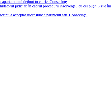
a apartamentul deţinut în chirie. Consecinţe
chidatorul judiciar, în cadrul procedurii insolvenţei, cu cel puţin 5 zile î
tor nu a acceptat succesiunea părintelui său. Consecinţe.