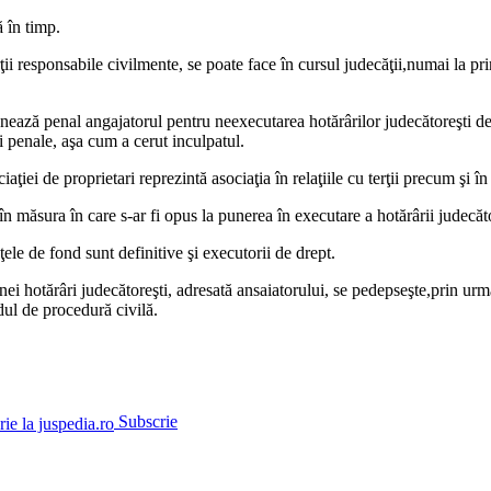
ă în timp.
ii responsabile civilmente, se poate face în cursul judecăţii,numai la pri
ază penal angajatorul pentru neexecutarea hotărârilor judecătoreşti defi
i penale, aşa cum a cerut inculpatul.
ţiei de proprietari reprezintă asociaţia în relaţiile cu terţii precum şi în
 în măsura în care s-ar fi opus la punerea în executare a hotărârii judecăt
ele de fond sunt definitive şi executorii de drept.
i hotărâri judecătoreşti, adresată ansaiatorului, se pedepseşte,prin ur
ul de procedură civilă.
Subscrie