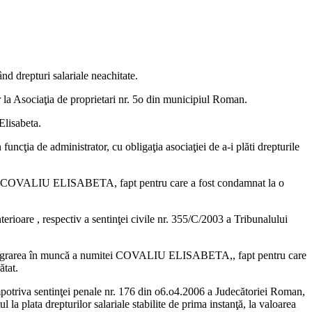
repturi salariale neachitate.
la Asociaţia de proprietari nr. 5o din municipiul Roman.
Elisabeta.
uncţia de administrator, cu obligaţia asociaţiei de a-i plăti drepturile
numitei COVALIU ELISABETA, fapt pentru care a fost condamnat la o
terioare , respectiv a sentinţei civile nr. 355/C/2003 a Tribunalului
eintegrarea în muncă a numitei COVALIU ELISABETA,, fapt pentru care
ătat.
triva sentinţei penale nr. 176 din o6.o4.2006 a Judecătoriei Roman,
ata drepturilor salariale stabilite de prima instanţă, la valoarea