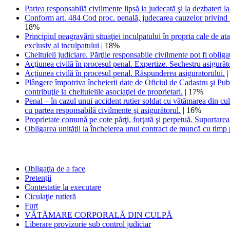
Partea responsabilă civilmente lipsă la judecată şi la dezbateri l
Conform art. 484 Cod proc. penală, judecarea cauzelor privind infra
18%
Principiul neagravării situaţiei inculpatului în propria cale de at
exclusiv al inculpatului
| 18%
Cheltuieli judiciare. Părţile responsabile civilmente pot fi obliga
Acţiunea civilă în procesul penal. Expertize. Sechestru asigurător 
Acţiunea civilă în procesul penal. Răspunderea asiguratorului.
|
Plângere împotriva încheierii date de Oficiul de Cadastru şi Publi
contribuţie la cheltuielile asociaţiei de proprietari.
| 17%
Penal – în cazul unui accident rutier soldat cu vătămarea din culp
cu partea responsabilă civilmente şi asigurătorul.
| 16%
Proprietate comună pe cote părţi, forţată şi perpetuă. Suportarea
Obligarea unităţii la încheierea unui contract de muncă cu timp p
Obligaţia de a face
Pretenţii
Contestatie la executare
Ciculaţie rutieră
Furt
VĂTĂMARE CORPORALĂ DIN CULPĂ
Liberare provizorie sub control judiciar