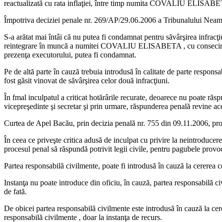
reactualizată cu rata inflaţiei, între timp numita COVALIU ELISAB
Împotriva deciziei penale nr. 269/AP/29.06.2006 a Tribunalului Neamţ, a
S-a arătat mai întâi că nu putea fi condamnat pentru săvârşirea infracţi
reintegrare în muncă a numitei COVALIU ELISABETA , cu consecinţa plăt
prezenţa executorului, putea fi condamnat.
Pe de altă parte în cauză trebuia introdusă în calitate de parte responsab
fost găsit vinovat de săvârşirea celor două infracţiuni.
În fmal inculpatul a criticat hotărârile recurate, deoarece nu poate ră
vicepreşedinte şi secretar şi prin urmare, răspunderea penală revine ac
Curtea de Apel Bacău, prin decizia penală nr. 755 din 09.11.2006, pron
În ceea ce priveşte critica adusă de inculpat cu privire la neintroducerea
procesul penal să răspundă potrivit legii civile, pentru pagubele provo
Partea responsabilă civilmente, poate fi introdusă în cauză la cererea cel
Instanţa nu poate introduce din oficiu, în cauză, partea responsabilă ci
de fată.
De obicei partea responsabilă civilmente este introdusă în cauză la cerere
responsabilă civilmente , doar la instanţa de recurs.