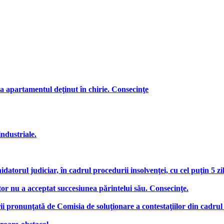
a apartamentul deţinut în chirie. Consecinţe
industriale.
hidatorul judiciar, în cadrul procedurii insolvenţei, cu cel puţin 5 z
or nu a acceptat succesiunea părintelui său. Consecinţe.
ii pronunţată de Comisia de soluţionare a contestaţiilor din cadrul