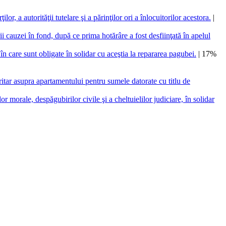
, a autorităţii tutelare şi a părinţilor ori a înlocuitorilor acestora.
|
ii cauzei în fond, după ce prima hotărâre a fost desfiinţată în apelul
 în care sunt obligate în solidar cu aceştia la repararea pagubei.
| 17%
oritar asupra apartamentului pentru sumele datorate cu titlu de
 morale, despăgubirilor civile şi a cheltuielilor judiciare, în solidar