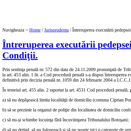
Navigheaza >
Home
/
Jurisprudenta
/ Întreruperea executării pedepsei 
Întreruperea executării pedepsei 
Condiţii.
Prin sentinţa penală nr. 572 din data de 24.11.2009 pronunţată de Trib
la art. 453 alin. 1 lit. a Cod procedură penală s-a dispus întrerupere
definitivă prin decizia penală nr. 1059 din 24 februarie 2004 a I.C.C.J.
În temeiul art. 455 alin. 2 raportat la art. 4531 Cod procedură penală, p
a) să nu depăşească limita localităţii de domiciliu (comuna Ciprian Por
b) să se prezinte la organul de poliţie din localitatea de domiciliu co
c) să nu-şi schimbe locuinţa fără încuviinţarea Tribunalului Botoşani;
d) să nu deţină, să nu folosească şi să nu poarte nici o categorie de ar