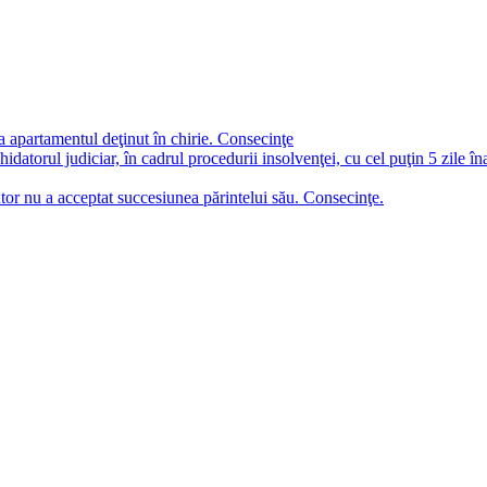
a apartamentul deţinut în chirie. Consecinţe
chidatorul judiciar, în cadrul procedurii insolvenţei, cu cel puţin 5 zile î
tor nu a acceptat succesiunea părintelui său. Consecinţe.