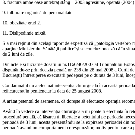
8. fractură ambe oase antebraţ stâng – 2003 agresiune, operată (2004) 
9. tulburare organică de personalitate
10. obezitate grad 2.
11. Dislipedimie mixtă.
S-a mai reţinut din acelaşi raport de expertiză că „patologia vertebro-me
aparţine Ministerului Sănătăţii publice”şi se concluzionează că în situa
de 2 luni de zile.
Din actele şi lucrările dosarului nr.1166/40/2007 al Tribunalului Botoşa
dispunându-se prin decizia penală nr. 238 din 28 mai 2008 a Curţii de
Bucureşti) întreruperea executării pedepsei pe o durată de 3 luni, înc
Condamnatul nu a efectuat intervenţia chirurgicală în această perioadă 
reîncarcerat în penitenciar la data de 25 august 2008.
A arătat petentul de asemenea, că doreşte să efectueze operaţia recoman
Având în vedere că intervenţia chirurgicală nu poate fi efectuată în reţe
procedură penală, că lăsarea în libertate a petentului pe perioada neces
perioadă de 3 luni, acesta prezentându-se la expirarea perioadei din no
perioadă având un comportament corespunzător, motiv pentru care a p