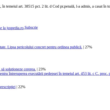
 în temeiul art. 38515 pct. 2 lit. d Cod pr.penală, l-a admis, a casat în t
Subscrie
ate. Lipsa pericolului concret pentru ordinea publică.
| 27%
 să soluţioneze cererea.
| 23%
ntru întreruperea executării pedepsei în temeiul art. 453 lit. c C. proc. p
rescripţiei
| 22%