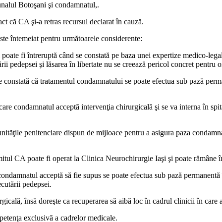
bunalul Botoşani şi condamnatul,.
act că CA şi-a retras recursul declarat în cauză.
ste întemeiat pentru următoarele considerente:
rii poate fi întreruptă când se constată pe baza unei expertize medico-le
rii pedepsei şi lăsarea în libertate nu se creează pericol concret pentru 
e constată că tratamentul condamnatului se poate efectua sub pază perman
care condamnatul acceptă intervenţia chirurgicală şi se va interna în spit
ile penitenciare dispun de mijloace pentru a asigura paza condamnatulu
tul CA poate fi operat la Clinica Neurochirurgie Iaşi şi poate rămâne în 
e condamnatul acceptă să fie supus se poate efectua sub pază permanentă 
cutării pedepsei.
icală, însă doreşte ca recuperarea să aibă loc în cadrul clinicii în care a
petenţa exclusivă a cadrelor medicale.