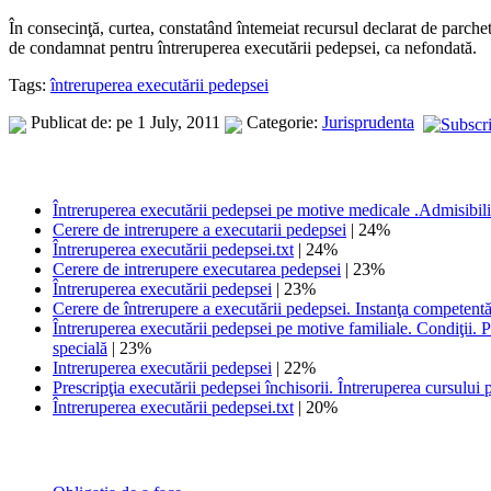
În consecinţă, curtea, constatând întemeiat recursul declarat de parchet,
de condamnat pentru întreruperea executării pedepsei, ca nefondată.
Tags:
întreruperea executării pedepsei
Publicat de: pe 1 July, 2011
Categorie:
Jurisprudenta
Întreruperea executării pedepsei pe motive medicale .Admisibilit
Cerere de intrerupere a executarii pedepsei
| 24%
Întreruperea executării pedepsei.txt
| 24%
Cerere de intrerupere executarea pedepsei
| 23%
Întreruperea executării pedepsei
| 23%
Cerere de întrerupere a executării pedepsei. Instanţa competentă
Întreruperea executării pedepsei pe motive familiale. Condiţii. Pe
specială
| 23%
Intreruperea executării pedepsei
| 22%
Prescripţia executării pedepsei închisorii. Întreruperea cursului p
Întreruperea executării pedepsei.txt
| 20%