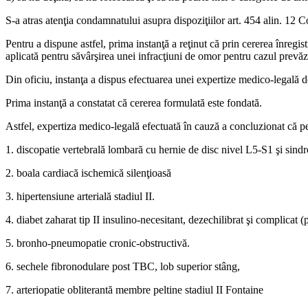
S-a atras atenţia condamnatului asupra dispoziţiilor art. 454 alin. 12 C
Pentru a dispune astfel, prima instanţă a reţinut că prin cererea înregi
aplicată pentru săvârşirea unei infracţiuni de omor pentru cazul prevăzu
Din oficiu, instanţa a dispus efectuarea unei expertize medico-legală 
Prima instanţă a constatat că cererea formulată este fondată.
Astfel, expertiza medico-legală efectuată în cauză a concluzionat că pe
1. discopatie vertebrală lombară cu hernie de disc nivel L5-S1 şi sin
2. boala cardiacă ischemică silenţioasă
3. hipertensiune arterială stadiul II.
4. diabet zaharat tip II insulino-necesitant, dezechilibrat şi complicat (
5. bronho-pneumopatie cronic-obstructivă.
6. sechele fibronodulare post TBC, lob superior stâng,
7. arteriopatie obliterantă membre peltine stadiul II Fontaine