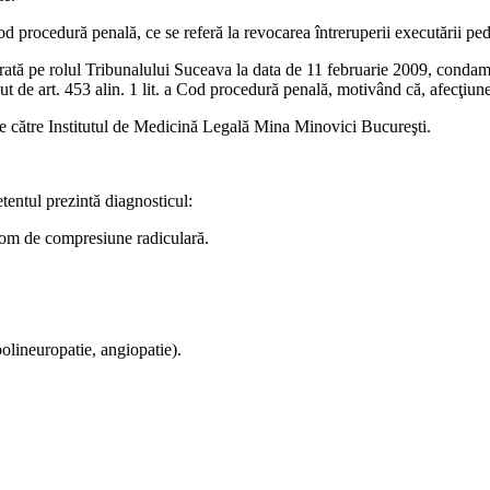
od procedură penală, ce se referă la revocarea întreruperii executării ped
strată pe rolul Tribunalului Suceava la data de 11 februarie 2009, condam
t de art. 453 alin. 1 lit. a Cod procedură penală, motivând că, afecţiunea
de către Institutul de Medicină Legală Mina Minovici Bucureşti.
tentul prezintă diagnosticul:
drom de compresiune radiculară.
polineuropatie, angiopatie).