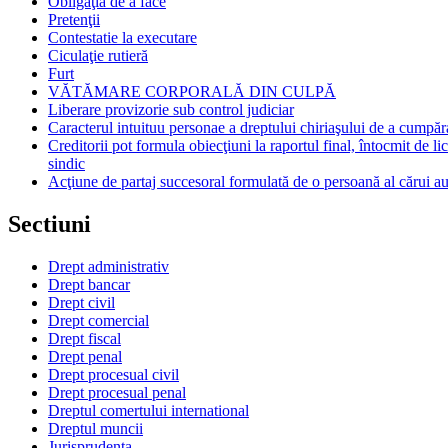
Obligaţia de a face
Pretenţii
Contestatie la executare
Ciculaţie rutieră
Furt
VĂTĂMARE CORPORALĂ DIN CULPĂ
Liberare provizorie sub control judiciar
Caracterul intuituu personae a dreptului chiriaşului de a cumpăr
Creditorii pot formula obiecţiuni la raportul final, întocmit de li
sindic
Acţiune de partaj succesoral formulată de o persoană al cărui au
Sectiuni
Drept administrativ
Drept bancar
Drept civil
Drept comercial
Drept fiscal
Drept penal
Drept procesual civil
Drept procesual penal
Dreptul comertului international
Dreptul muncii
Jurisprudenta