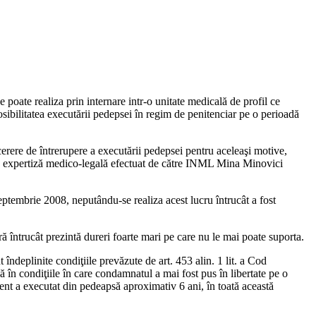
e poate realiza prin internare intr-o unitate medicală de profil ce
osibilitatea executării pedepsei în regim de penitenciar pe o perioadă
cerere de întrerupere a executării pedepsei pentru aceleaşi motive,
 de expertiză medico-legală efectuat de către INML Mina Minovici
eptembrie 2008, neputându-se realiza acest lucru întrucât a fost
ă întrucât prezintă dureri foarte mari pe care nu le mai poate suporta.
 îndeplinite condiţiile prevăzute de art. 453 alin. 1 lit. a Cod
ă în condiţiile în care condamnatul a mai fost pus în libertate pe o
ent a executat din pedeapsă aproximativ 6 ani, în toată această