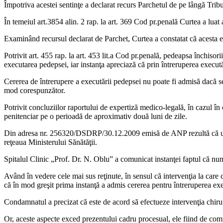
Împotriva acestei sentinţe a declarat recurs Parchetul de pe lângă Tri
În temeiul art.3854 alin. 2 rap. la art. 369 Cod pr.penală Curtea a luat 
Examinând recursul declarat de Parchet, Curtea a constatat că acesta e
Potrivit art. 455 rap. la art. 453 lit.a Cod pr.penală, pedeapsa închiso
executarea pedepsei, iar instanţa apreciază că prin întreruperea execută
Cererea de întrerupere a executării pedepsei nu poate fi admisă dacă s
mod corespunzător.
Potrivit concluziilor raportului de expertiză medico-legală, în cazul în 
penitenciar pe o perioadă de aproximativ două luni de zile.
Din adresa nr. 256320/DSDRP/30.12.2009 emisă de ANP rezultă că unităţ
reţeaua Ministerului Sănătăţii.
Spitalul Clinic „Prof. Dr. N. Oblu” a comunicat instanţei faptul că numi
Având în vedere cele mai sus reţinute, în sensul că intervenţia la car
că în mod greşit prima instanţă a admis cererea pentru întreruperea exe
Condamnatul a precizat că este de acord să efectueze intervenţia chirurg
Or, aceste aspecte exced prezentului cadru procesual, ele fiind de com