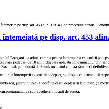
întemeiată pe disp. art. 453 alin. 1 lit. a Cod procedură penală. Condiţii
întemeiată pe disp. art. 453 alin
unalul Botoşani s-a admis cererea pentru întreruperea executării pedepse
a executării pedepsei de 18 ani închisoare aplicată condamnatului prin se
 Bucureşti, pe o durată de 3 luni, începând cu data rămânerii definitive 
e durata întreruperii executării pedepsei, s-a dispus ca petentul să respe
umbescu, judeţul Suceava) decât în cazul deplasării la o instituţie medic
nform programului de supraveghere întocmit de acesta;
me.