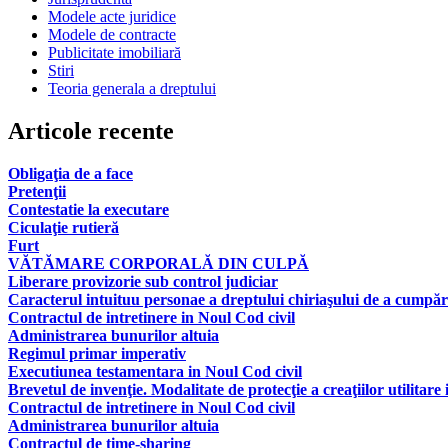
Modele acte juridice
Modele de contracte
Publicitate imobiliară
Stiri
Teoria generala a dreptului
Articole recente
Obligaţia de a face
Pretenţii
Contestatie la executare
Ciculaţie rutieră
Furt
VĂTĂMARE CORPORALĂ DIN CULPĂ
Liberare provizorie sub control judiciar
Caracterul intuituu personae a dreptului chiriaşului de a cumpăr
Contractul de intretinere in Noul Cod civil
Administrarea bunurilor altuia
Regimul primar imperativ
Executiunea testamentara in Noul Cod civil
Brevetul de invenţie. Modalitate de protecţie a creaţiilor utilitare 
Contractul de intretinere in Noul Cod civil
Administrarea bunurilor altuia
Contractul de time-sharing