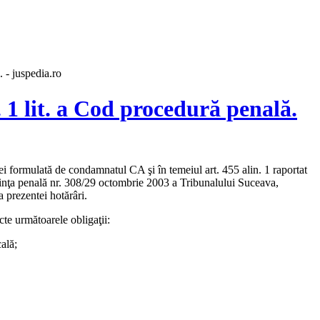
. - juspedia.ro
. 1 lit. a Cod procedură penală.
i formulată de condamnatul CA şi în temeiul art. 455 alin. 1 raportat
ntinţa penală nr. 308/29 octombrie 2003 a Tribunalului Suceava,
a prezentei hotărâri.
cte următoarele obligaţii:
ală;