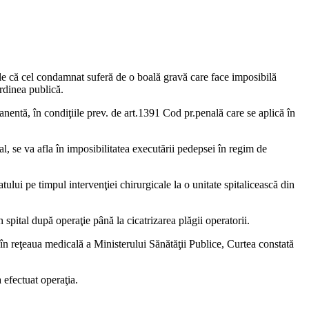
gale că cel condamnat suferă de o boală gravă care face imposibilă
ordinea publică.
entă, în condiţiile prev. de art.1391 Cod pr.penală care se aplică în
al, se va afla în imposibilitatea executării pedepsei în regim de
i pe timpul intervenţiei chirurgicale la o unitate spitalicească din
spital după operaţie până la cicatrizarea plăgii operatorii.
în reţeaua medicală a Ministerului Sănătăţii Publice, Curtea constată
 efectuat operaţia.