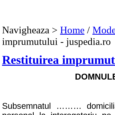
Navigheaza >
Home
/
Model
imprumutului - juspedia.ro
Restituirea imprumut
DOMNULE
Subsemnatul ……… domicili