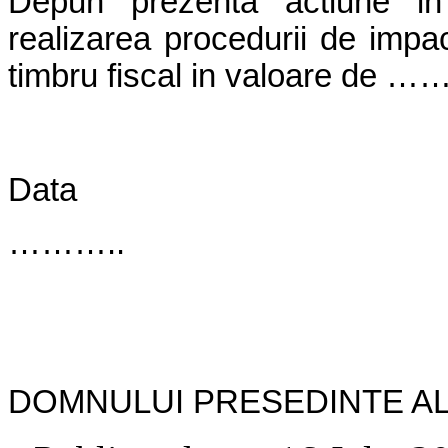
Depun prezenta actiune in
realizarea procedurii de impac
timbru fiscal in valoare de ……
Data
………..
DOMNULUI PRESEDINTE A