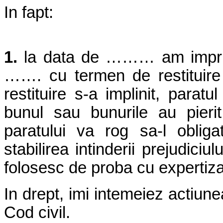
In fapt:
1.
la data de ……… am imprum
……. cu termen de restituir
restituire s-a implinit, paratu
bunul sau bunurile au pieri
paratului va rog sa-l obligat
stabilirea intinderii prejudici
folosesc de proba cu expertiza
In drept, imi intemeiez actiune
Cod civil.