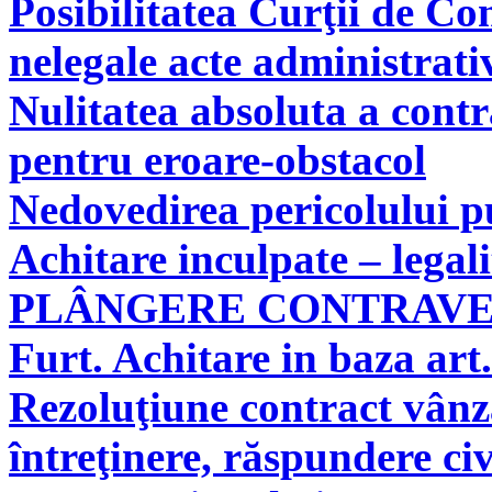
Posibilitatea Curţii de Co
nelegale acte administrati
Nulitatea absoluta a cont
pentru eroare-obstacol
Nedovedirea pericolului pu
Achitare inculpate – legal
PLÂNGERE CONTRAV
Furt. Achitare in baza art.
Rezoluţiune contract vân
întreţinere, răspundere civ