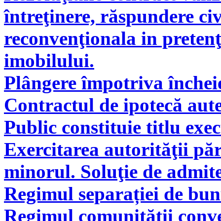
întreţinere, răspundere civ
reconvenţionala in pretenţ
imobilului.
Plângere împotriva încheie
Contractul de ipotecă aute
Public constituie titlu exe
Exercitarea autorităţii pă
minorul. Soluţie de admite
Regimul separației de bunu
Regimul comunității conve