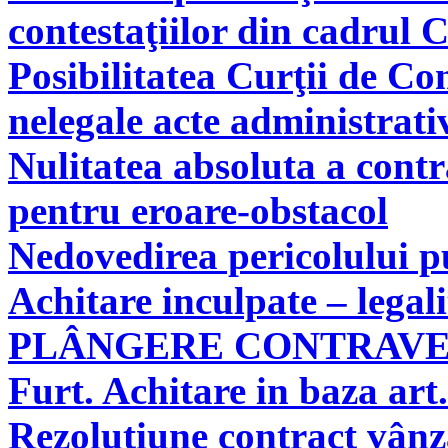
contestaţiilor din cadrul 
Posibilitatea Curţii de Co
nelegale acte administrati
Nulitatea absoluta a cont
pentru eroare-obstacol
Nedovedirea pericolului pu
Achitare inculpate – legal
PLÂNGERE CONTRAV
Furt. Achitare in baza art.
Rezoluţiune contract vân