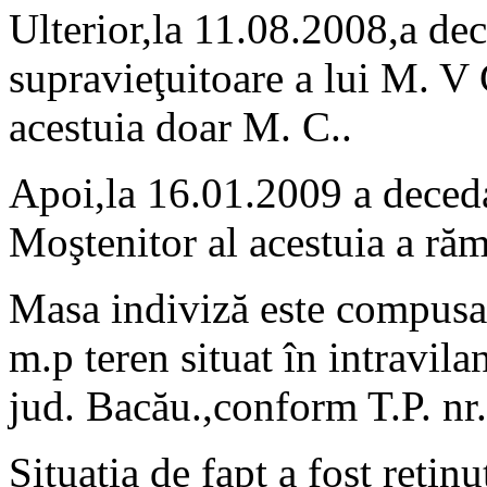
Ulterior,la 11.08.2008,a dec
supravieţuitoare a lui M. V
acestuia doar M. C..
Apoi,la 16.01.2009 a decedat
Moştenitor al acestuia a răm
Masa indiviză este compusa 
m.p teren situat în intravila
jud. Bacău.,conform T.P. n
Situaţia de fapt a fost reţin