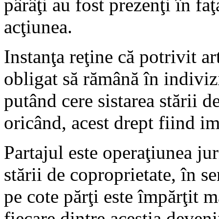
pârâţi au fost prezenţi în faţ
acţiunea.
Instanţa reţine că potrivit a
obligat să rămână în indiviz
putând cere sistarea stării d
oricând, acest drept fiind im
Partajul este operaţiunea ju
stării de coproprietate, în s
pe cote părţi este împărţit m
fiecare dintre aceştia deven