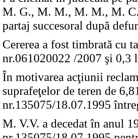
M. G., M. M., M. M., M. C.,
partaj succesoral după defu
Cererea a fost timbrată cu t
nr.061020022 /2007 şi 0,3 le
În motivarea acţiunii reclama
suprafeţelor de teren de 6,8
nr.135075/18.07.1995 întreg
M. V.V. a decedat în anul 197
nr.135075/18.07.1995 pentru