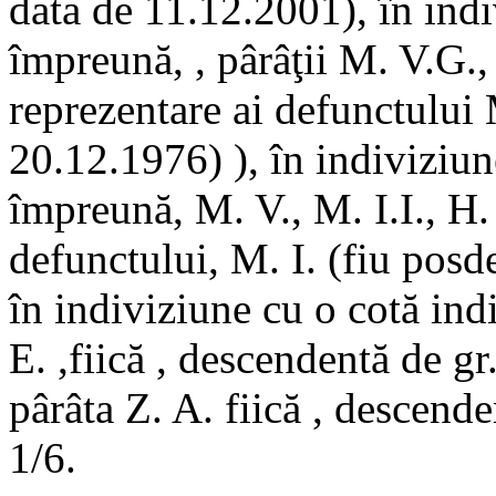
data de 11.12.2001), în indi
împreună, , pârâţii M. V.G.,
reprezentare ai defunctului 
20.12.1976) ), în indiviziun
împreună, M. V., M. I.I., H.
defunctului, M. I. (fiu posd
în indiviziune cu o cotă in
E. ,fiică , descendentă de gr
pârâta Z. A. fiică , descende
1/6.