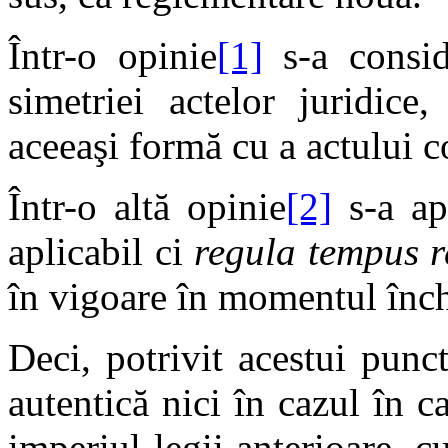
Într-o opinie
[1]
s-a conside
simetriei actelor juridice
aceeaşi formă cu a actului co
Într-o altă opinie
[2]
s-a apr
aplicabil ci
regula tempus
r
în vigoare în momentul înche
Deci, potrivit acestui pun
autentică nici în cazul în ca
imperiul legii anterioare, c