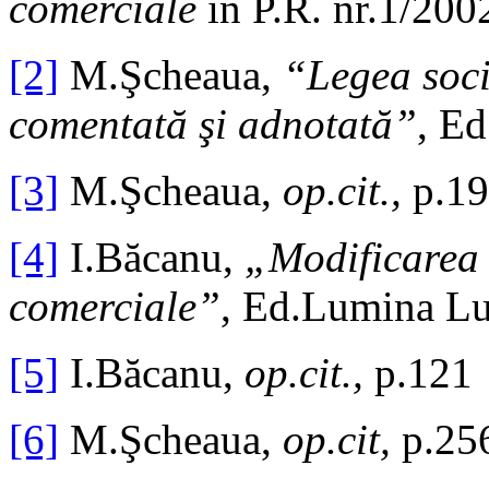
comerciale
în P.R. nr.1/200
[2]
M.Şcheaua,
“Legea soci
comentată şi adnotată”
, Ed
[3]
M.Şcheaua,
op.cit.,
p.1
[4]
I.Băcanu,
„Modificarea c
comerciale”
, Ed.Lumina Lu
[5]
I.Băcanu,
op.cit.,
p.121
[6]
M.Şcheaua,
op.cit,
p.25