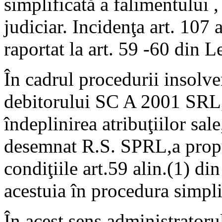
simplificată a falimentului ,
judiciar. Incidenţa art. 107 al
raportat la art. 59 -60 din 
În cadrul procedurii insolve
debitorului SC A 2001 SRL,
îndeplinirea atribuţiilor sal
desemnat R.S. SPRL,a propus
condiţiile art.59 alin.(1) di
acestuia în procedura simpli
În acest sens,administratorul