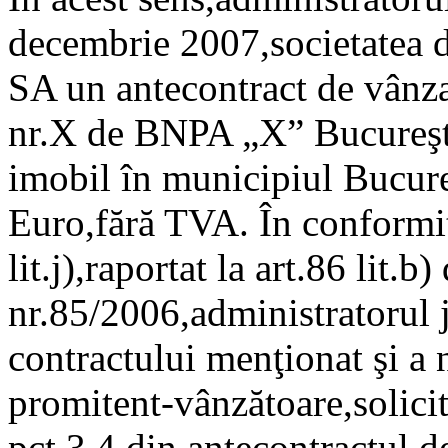
decembrie 2007,societatea d
SA un antecontract de vânza
nr.X de BNPA „X” Bucureşti,
imobil în municipiul Bucureş
Euro,fără TVA. În conformita
lit.j),raportat la art.86 lit.b
nr.85/2006,administratorul 
contractului menţionat şi a n
promitent-vânzătoare,solicit
pct.3.4 din antecontractul d