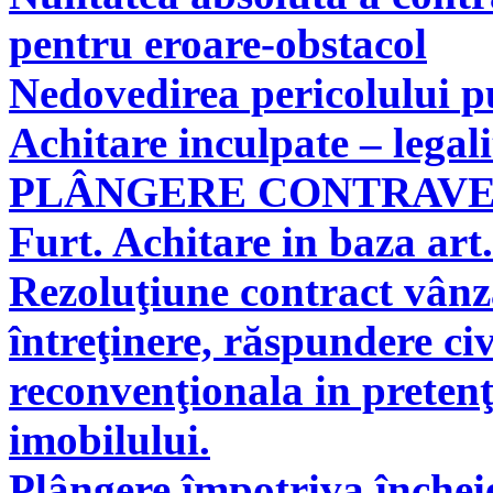
pentru eroare-obstacol
Nedovedirea pericolului pu
Achitare inculpate – legal
PLÂNGERE CONTRAV
Furt. Achitare in baza art.
Rezoluţiune contract vân
întreţinere, răspundere civ
reconvenţionala in pretenţ
imobilului.
Plângere împotriva încheie