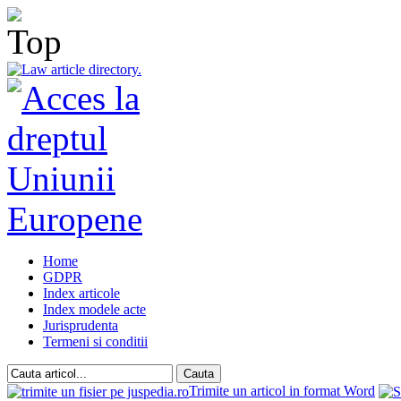
Home
GDPR
Index articole
Index modele acte
Jurisprudenta
Termeni si conditii
Trimite un articol in format Word