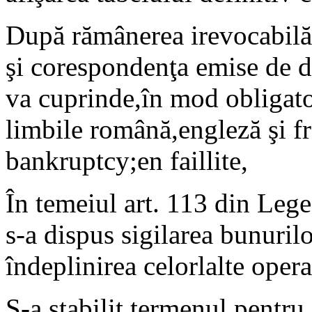
După rămânerea irevocabilă a
şi corespondenţa emise de de
va cuprinde,în mod obligator
limbile română,engleză şi f
bankruptcy;en faillite,
În temeiul art. 113 din Lege
s-a dispus sigilarea bunurilo
îndeplinirea celorlalte opera
S-a stabilit termenul pentru