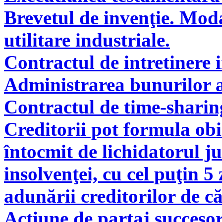
Brevetul de invenţie. Modal
utilitare industriale.
Contractul de intretinere 
Administrarea bunurilor a
Contractul de time-sharin
Creditorii pot formula obie
întocmit de lichidatorul ju
insolvenţei, cu cel puţin 5
adunării creditorilor de c
Acţiune de partaj succeso