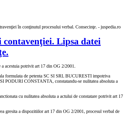
ravenţiei în conţinutul procesului verbal. Consecinţe. - juspedia.ro
 contavenţiei. Lipsa datei
ţe.
e a acestuia potrivit art 17 din OG 2/2001.
ntionala formulata de petenta SC SI SRL BUCURESTI impotriva
I SI PODURI CONSTANTA, constatandu-se nulitatea absoluta a
nctionata cu nulitatea absoluta a actului de constatare potrivit art 17
a gresita a dispozitiilor art 17 din OG 2/2001, procesul verbal de