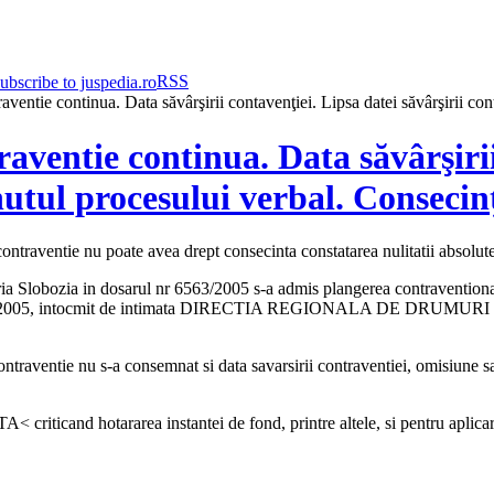
RSS
ventie continua. Data săvârşirii contavenţiei. Lipsa datei săvârşirii cont
ventie continua. Data săvârşirii
nutul procesului verbal. Consecin
contraventie nu poate avea drept consecinta constatarea nulitatii absolut
atoria Slobozia in dosarul nr 6563/2005 s-a admis plangerea contrave
n 04.10.2005, intocmit de intimata DIRECTIA REGIONALA DE DRUMUR
ontraventie nu s-a consemnat si data savarsirii contraventiei, omisiune sa
riticand hotararea instantei de fond, printre altele, si pentru aplicare