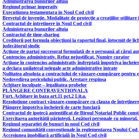
Administrarea bunurilor altuia
Regimul primar imperativ
Executiunea testamentara in Noul Cod civil
Brevetul de invenţie. Modalitate de protecţie a creaţiilor utilitare 
Contractul de intretinere in Noul Cod civil
Administrarea bunurilor altuia
Contractul de time-sharing
Creditorii pot formula obiecţiuni la raportul final, întocmit de lic
judecătorul sindic
Acţiune de partaj succesoral formulată de o persoană al cărui aut
Contencios administrativ. Refuz nejustificat. Numire curator
Acţiune în contencios administrativ îndreptată împotriva încheier
a declara unilateral nelegale acte administrative intrate
Nulitatea absoluta a contractului de vânzare-cumpărare pentru e
Nedovedirea pericolului public. Arestare respinsa
Achitare inculpate – legalitatea probelor
PLÂNGERE CONTRAVENTIONALA
Furt. Achitare in baza art.11 pct.2 Lit.a.
Rezoluţiune contract vânzare-cumpărare cu clauza de întreţinere, 
Plângere împotriva încheierii de carte funciară
Contractul de ipotecă autentificat de Biroul Notarial Public consti
Exercitarea autorităţii părinteşti. Legături personale cu minorul.
Regimul separației de bunuri in noul Cod civil
Regimul comunității convenționale în reglementarea Noului Cod c
Accesiunea imobiliară artificială în Noul Cod civil