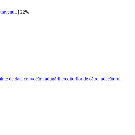
traventii.
| 22%
nainte de data convocării adunării creditorilor de către judecătorul