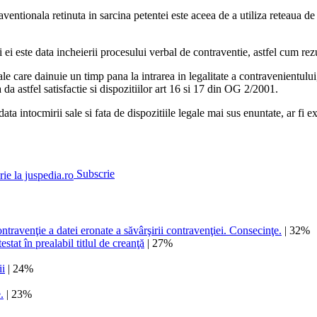
ventionala retinuta in sarcina petentei este aceea de a utiliza reteaua de
ii ei este data incheierii procesului verbal de contraventie, astfel cum r
care dainuie un timp pana la intrarea in legalitate a contravenientului, as
da astfel satisfactie si dispozitiilor art 16 si 17 din OG 2/2001.
ta intocmirii sale si fata de dispozitiile legale mai sus enuntate, ar fi e
Subscrie
travenţie a datei eronate a săvârşirii contravenţiei. Consecinţe.
| 32%
stat în prealabil titlul de creanţă
| 27%
ii
| 24%
.
| 23%