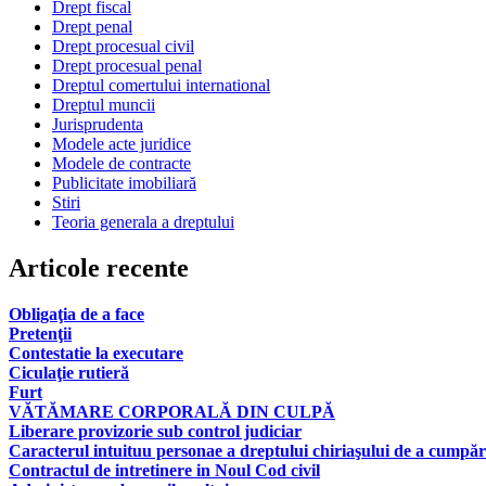
Drept fiscal
Drept penal
Drept procesual civil
Drept procesual penal
Dreptul comertului international
Dreptul muncii
Jurisprudenta
Modele acte juridice
Modele de contracte
Publicitate imobiliară
Stiri
Teoria generala a dreptului
Articole recente
Obligaţia de a face
Pretenţii
Contestatie la executare
Ciculaţie rutieră
Furt
VĂTĂMARE CORPORALĂ DIN CULPĂ
Liberare provizorie sub control judiciar
Caracterul intuituu personae a dreptului chiriaşului de a cumpăr
Contractul de intretinere in Noul Cod civil