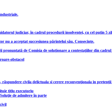
industriale.
hidatorul judiciar, în cadrul procedurii insolvenţei, cu cel puţin 5 z
or nu a acceptat succesiunea părintelui său. Consecinţe.
ii pronunţată de Comisia de soluţionare a contestaţiilor din cadrul
roare-obstacol
răspundere civila delictuala si cerere reconvenţionala in pretenţii
tuie titlu executoriu
 Soluţie de admitere în parte
ivil