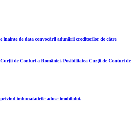
ile înainte de data convocării adunării creditorilor de către
 Curţii de Conturi a României. Posibilitatea Curţii de Conturi de
 privind imbunatatirile aduse imobilului.