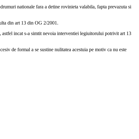
 drumuri nationale fara a detine rovinieta valabila, fapta prevazuta si
ezulta din art 13 din OG 2/2001.
tfel incat s-a simtit nevoia interventiei legiuitorului potrivit art 13
xcesiv de formal a se sustine nulitatea acestuia pe motiv ca nu este