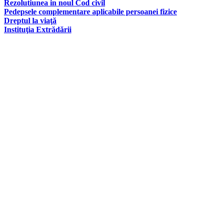
Rezolutiunea in noul Cod civil
Pedepsele complementare aplicabile persoanei fizice
Dreptul la viaţă
Instituţia Extrădării