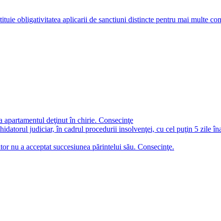
tuie obligativitatea aplicarii de sanctiuni distincte pentru mai multe con
a apartamentul deţinut în chirie. Consecinţe
chidatorul judiciar, în cadrul procedurii insolvenţei, cu cel puţin 5 zile î
tor nu a acceptat succesiunea părintelui său. Consecinţe.