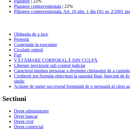
Plangere
| 22%
Plangere contraventionala
| 22%
Plângere contraventionala. Art. 10 alin. 1 din OG nr. 2/2001 insti
Obligaţia de a face
Pretenţii
Contestatie la executare
Ciculaţie rutieră
Furt
VĂTĂMARE CORPORALĂ DIN CULPĂ
Liberare provizorie sub control judiciar
Caracterul intuituu personae a dreptului chiriaşului de a cumpăr
Creditorii pot formula obiecţiuni la raportul final, întocmit de li
sindic
Acţiune de partaj succesoral formulată de o persoană al cărui au
Sectiuni
Drept administrativ
Drept bancar
Drept civil
Drept comercial