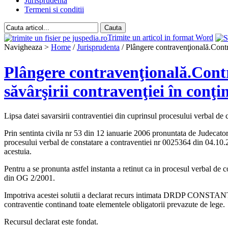
Jurisprudenta
Termeni si conditii
Trimite un articol in format Word
Navigheaza >
Home
/
Jurisprudenta
/ Plângere contravenţională.Contra
Plângere contravenţională.Contra
săvârşirii contravenţiei în conţi
Lipsa datei savarsirii contraventiei din cuprinsul procesului verbal de 
Prin sentinta civila nr 53 din 12 ianuarie 2006 pronuntata de Judec
procesului verbal de constatare a contraventiei nr 0025364 di
acestuia.
Pentru a se pronunta astfel instanta a retinut ca in procesul verbal de c
din OG 2/2001.
Impotriva acestei solutii a declarat recurs intimata DRDP CONSTANTA< c
contraventie continand toate elementele obligatorii prevazute de lege.
Recursul declarat este fondat.