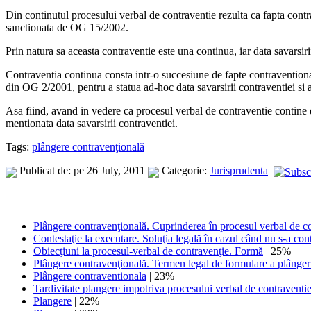
Din continutul procesului verbal de contraventie rezulta ca fapta contra
sanctionata de OG 15/2002.
Prin natura sa aceasta contraventie este una continua, iar data savarsir
Contraventia continua consta intr-o succesiune de fapte contraventionale 
din OG 2/2001, pentru a statua ad-hoc data savarsirii contraventiei si a 
Asa fiind, avand in vedere ca procesul verbal de contraventie contine da
mentionata data savarsirii contraventiei.
Tags:
plângere contravenţională
Publicat de: pe 26 July, 2011
Categorie:
Jurisprudenta
Plângere contravenţională. Cuprinderea în procesul verbal de con
Contestaţie la executare. Soluţia legală în cazul când nu s-a conte
Obiecţiuni la procesul-verbal de contravenţie. Formă
| 25%
Plângere contravenţională. Termen legal de formulare a plânger
Plângere contraventionala
| 23%
Tardivitate plangere impotriva procesului verbal de contraventie
Plangere
| 22%