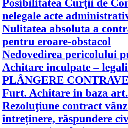
Posibilitatea Curţii de Co
nelegale acte administrati
Nulitatea absoluta a cont
pentru eroare-obstacol
Nedovedirea pericolului pu
Achitare inculpate – legal
PLÂNGERE CONTRAV
Furt. Achitare in baza art.
Rezoluţiune contract vân
întreţinere, răspundere civ