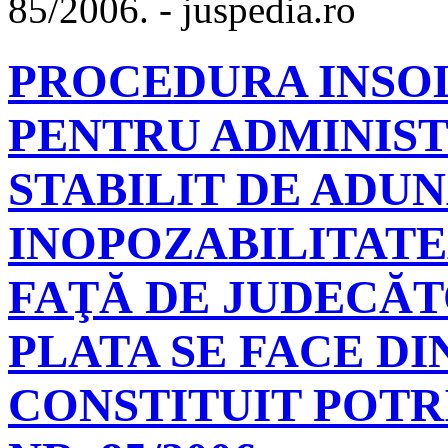
85/2006. - juspedia.ro
PROCEDURA INSO
PENTRU ADMINIST
STABILIT DE ADU
INOPOZABILITATE
FAŢĂ DE JUDECĂT
PLATA SE FACE D
CONSTITUIT POTRI