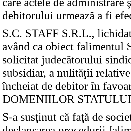
care actele de administrare ş
debitorului urmează a fi efec
S.C. STAFF S.R.L., lichidat
având ca obiect falimentu
solicitat judecătorului sindi
subsidiar, a nulităţii relati
încheiat de debitor în fav
DOMENIILOR STATULUI, l
S-a susţinut că faţă de socie
declanşarea procedurii falime