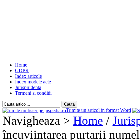
Home
GDPR
Index articole
Index modele acte
Jurisprudenta
Termeni si conditii
Trimite un articol in format Word
Navigheaza >
Home
/
Juris
încuviintarea purtarii numelu