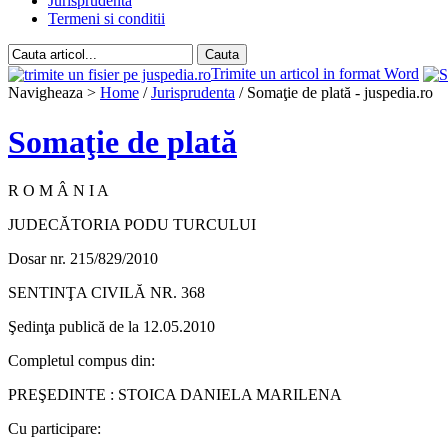
Jurisprudenta
Termeni si conditii
Trimite un articol in format Word
Navigheaza >
Home
/
Jurisprudenta
/ Somaţie de plată - juspedia.ro
Somaţie de plată
R O M Â N I A
JUDECĂTORIA PODU TURCULUI
Dosar nr. 215/829/2010
SENTINŢA CIVILĂ NR. 368
Şedinţa publică de la 12.05.2010
Completul compus din:
PREŞEDINTE : STOICA DANIELA MARILENA
Cu participare: