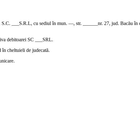
a S.C. ___S.R.L, cu sediul în mun. —, str. ______nr. 27, jud. Bacău în 
riva debitoarei SC ___SRL.
 în cheltuieli de judecată.
unicare.