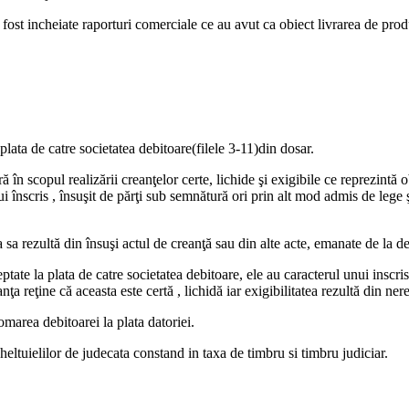
u fost incheiate raporturi comerciale ce au avut ca obiect livrarea de pro
a plata de catre societatea debitoare(filele 3-11)din dosar.
 în scopul realizării creanţelor certe, lichide şi exigibile ce reprezintă 
ui înscris , însuşit de părţi sub semnătură ori prin alt mod admis de lege ş
a sa rezultă din însuşi actul de creanţă sau din alte acte, emanate de la de
cceptate la plata de catre societatea debitoare, ele au caracterul unui insc
nţa reţine că aceasta este certă , lichidă iar exigibilitatea rezultă din ne
omarea debitoarei la plata datoriei.
eltuielilor de judecata constand in taxa de timbru si timbru judiciar.