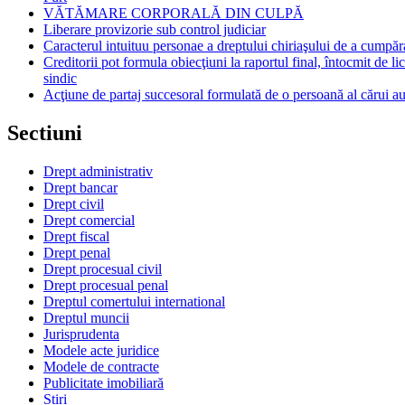
VĂTĂMARE CORPORALĂ DIN CULPĂ
Liberare provizorie sub control judiciar
Caracterul intuituu personae a dreptului chiriaşului de a cumpăr
Creditorii pot formula obiecţiuni la raportul final, întocmit de li
sindic
Acţiune de partaj succesoral formulată de o persoană al cărui au
Sectiuni
Drept administrativ
Drept bancar
Drept civil
Drept comercial
Drept fiscal
Drept penal
Drept procesual civil
Drept procesual penal
Dreptul comertului international
Dreptul muncii
Jurisprudenta
Modele acte juridice
Modele de contracte
Publicitate imobiliară
Stiri