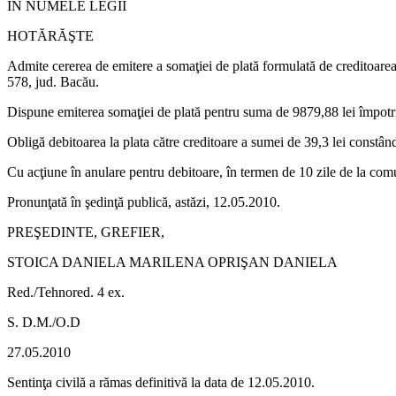
ÎN NUMELE LEGII
HOTĂRĂŞTE
Admite cererea de emitere a somaţiei de plată formulată de creditoare
578, jud. Bacău.
Dispune emiterea somaţiei de plată pentru suma de 9879,88 lei împot
Obligă debitoarea la plata către creditoare a sumei de 39,3 lei constând
Cu acţiune în anulare pentru debitoare, în termen de 10 zile de la com
Pronunţată în şedinţă publică, astăzi, 12.05.2010.
PREŞEDINTE, GREFIER,
STOICA DANIELA MARILENA OPRIŞAN DANIELA
Red./Tehnored. 4 ex.
S. D.M./O.D
27.05.2010
Sentinţa civilă a rămas definitivă la data de 12.05.2010.