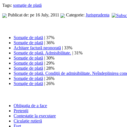
Tags:
somaţie de plată
Publicat de: pe 16 July, 2011
Categorie:
Jurisprudenta
Somaţie de plată
| 37%
Somaţie de plată
| 36%
Achitare factură neonorată
| 33%
Somaţie de plată. Admisibilitate.
| 31%
Somaţie de plată
| 30%
Somaţie de plată
| 29%
Somaţie de plată
| 28%
Somaţie de plată. Condiţii de admisibilitate. Neîndeplinirea condi
Somaţie de plată
| 26%
Somaţie de plată
| 26%
Obligaţia de a face
Pretenţii
Contestatie la executare
Ciculaţie rutieră
Furt