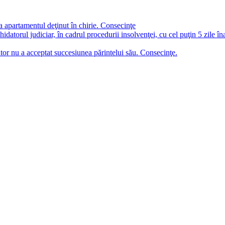
a apartamentul deţinut în chirie. Consecinţe
chidatorul judiciar, în cadrul procedurii insolvenţei, cu cel puţin 5 zile î
tor nu a acceptat succesiunea părintelui său. Consecinţe.