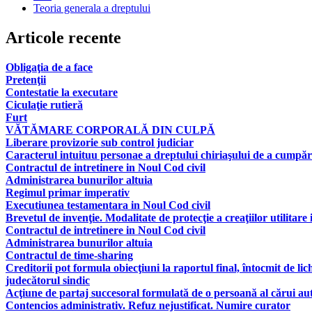
Teoria generala a dreptului
Articole recente
Obligaţia de a face
Pretenţii
Contestatie la executare
Ciculaţie rutieră
Furt
VĂTĂMARE CORPORALĂ DIN CULPĂ
Liberare provizorie sub control judiciar
Caracterul intuituu personae a dreptului chiriaşului de a cumpăr
Contractul de intretinere in Noul Cod civil
Administrarea bunurilor altuia
Regimul primar imperativ
Executiunea testamentara in Noul Cod civil
Brevetul de invenţie. Modalitate de protecţie a creaţiilor utilitare 
Contractul de intretinere in Noul Cod civil
Administrarea bunurilor altuia
Contractul de time-sharing
Creditorii pot formula obiecţiuni la raportul final, întocmit de lic
judecătorul sindic
Acţiune de partaj succesoral formulată de o persoană al cărui aut
Contencios administrativ. Refuz nejustificat. Numire curator