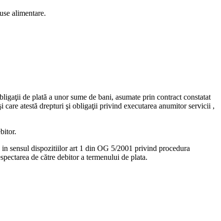
duse alimentare.
obligaţii de plată a unor sume de bani, asumate prin contract constatat
i care atestă drepturi şi obligaţii privind executarea anumitor servicii ,
bitor.
ris in sensul dispozitiilor art 1 din OG 5/2001 privind procedura
respectarea de către debitor a termenului de plata.