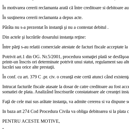
În motivarea cererii reclamanta arată că între creditoare si debitoare a
În susţinerea cererii reclamanta a depus acte.
Pârâta nu s-a prezentat în instanţă şi nu a contestat debitul .
Din actele şi lucrările dosarului instanţa reţine:
Între părţi s-au relatii comerciale atestate de facturi fiscale acceptate l
Potrivit art.1 din OG. Nr.5/2001, procedura somaţiei plată se desfăşoară
printr-un înscris ori determinate potrivit unui statut, regulament sau alt
lucrări sau orice alte prestaţii.
În conf. cu art. 379 C .pr. civ. o creanţă este certă atunci când existenţ
Intrucat facturile fiscale atasate la dosar de catre creditoare au fost a
somatiei de plata. Analizând înscrisurile constatatoare ale creanţei insta
Faţă de cele mai sus arătate instanţa, va admite cererea si va dispune s
In baza art 274 Cod Procedura Civila va obliga debitoarea si la plata ch
PENTRU ACESTE MOTIVE,