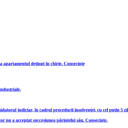
a apartamentul deţinut în chirie. Consecinţe
industriale.
hidatorul judiciar, în cadrul procedurii insolvenţei, cu cel puţin 5 z
or nu a acceptat succesiunea părintelui său. Consecinţe.