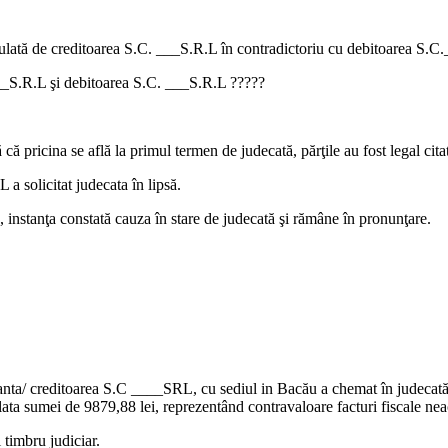
mulată de creditoarea S.C. ___S.R.L în contradictoriu cu debitoarea S.C
 ___S.R.L şi debitoarea S.C. ___S.R.L ?????
 că pricina se află la primul termen de judecată, părţile au fost legal cita
 a solicitat judecata în lipsă.
, instanţa constată cauza în stare de judecată şi rămâne în pronunţare.
manta/ creditoarea S.C ____SRL, cu sediul in Bacău a chemat în judeca
lata sumei de 9879,88 lei, reprezentând contravaloare facturi fiscale nea
 timbru judiciar.