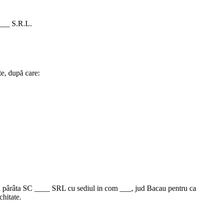
.___ S.R.L.
te, după care:
tă pârâta SC ____ SRL cu sediul in com ___, jud Bacau pentru ca
chitate.