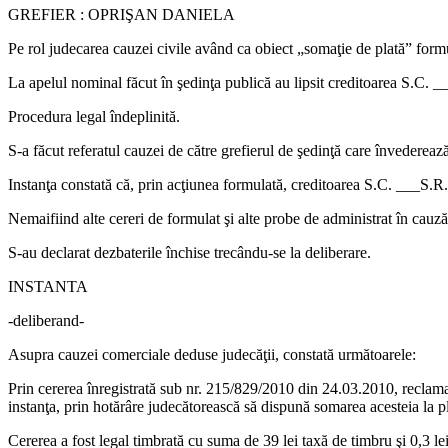
GREFIER : OPRIŞAN DANIELA
Pe rol judecarea cauzei civile având ca obiect „somaţie de plată” for
La apelul nominal făcut în şedinţa publică au lipsit creditoarea S.C.
Procedura legal îndeplinită.
S-a făcut referatul cauzei de către grefierul de şedinţă care învederează
Instanţa constată că, prin acţiunea formulată, creditoarea S.C. ___S.R.L
Nemaifiind alte cereri de formulat şi alte probe de administrat în cauză
S-au declarat dezbaterile închise trecându-se la deliberare.
INSTANTA
-deliberand-
Asupra cauzei comerciale deduse judecăţii, constată următoarele:
Prin cererea înregistrată sub nr. 215/829/2010 din 24.03.2010, recla
instanţa, prin hotărâre judecătorească să dispună somarea acesteia la p
Cererea a fost legal timbrată cu suma de 39 lei taxă de timbru şi 0,3 lei