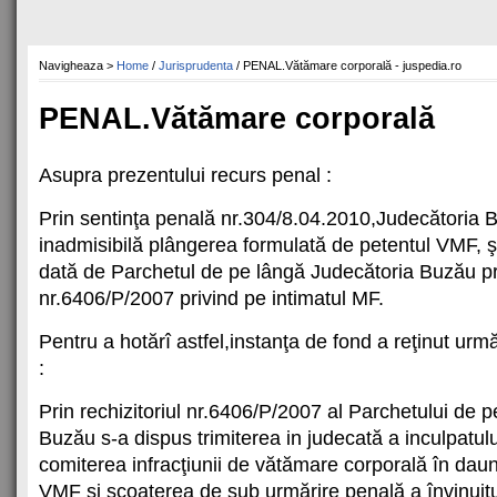
Navigheaza >
Home
/
Jurisprudenta
/ PENAL.Vătămare corporală - juspedia.ro
PENAL.Vătămare corporală
Asupra prezentului recurs penal :
Prin sentinţa penală nr.304/8.04.2010,Judecătoria 
inadmisibilă plângerea formulată de petentul VMF, şi
dată de Parchetul de pe lângă Judecătoria Buzău pri
nr.6406/P/2007 privind pe intimatul MF.
Pentru a hotărî astfel,instanţa de fond a reţinut urm
:
Prin rechizitoriul nr.6406/P/2007 al Parchetului de 
Buzău s-a dispus trimiterea in judecată a inculpatu
comiterea infracţiunii de vătămare corporală în daun
VMF şi scoaterea de sub urmărire penală a învinuit