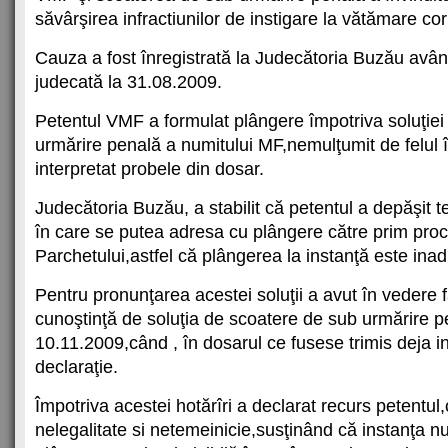
săvârşirea infractiunilor de instigare la vătămare cor
Cauza a fost înregistrată la Judecătoria Buzău avâ
judecată la 31.08.2009.
Petentul VMF a formulat plângere împotriva soluţie
urmărire penală a numitului MF,nemulţumit de felul 
interpretat probele din dosar.
Judecătoria Buzău, a stabilit că petentul a depăşit 
în care se putea adresa cu plângere către prim proc
Parchetului,astfel că plângerea la instanţă este inad
Pentru pronunţarea acestei soluţii a avut în vedere 
cunoştinţă de soluţia de scoatere de sub urmărire p
10.11.2009,când , în dosarul ce fusese trimis deja ins
declaraţie.
Împotriva acestei hotărîri a declarat recurs petentul,
nelegalitate si netemeinicie,susţinând că instanţa n