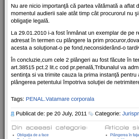
Nu are nicio importanţă că partea vătămată a aflat d
momentul audierii sale atât timp cât procurorul nu ş
obligaţie legală.
La 29.01.2010 i-a fost înmânat un exemplar de pe rec
adresat în termen cu plângere la prim procuror,dovad
acesta a soluţionat-o pe fond,neconsiderând-o tardi
În concluzie,cum cele 2 plângeri au fost făcute în t
art.38515 pct.2 lit.c cod pr.penală,Tribunalul va adm
sentinţa si va trimite cauza la prima instanţă pentru
plângerea petentului împotriva soluţiei de netrimiter
Tags:
PENAL.Vatamare corporala
Publicat de: pe 20 July, 2011
Categorie:
Jurisp
Obligaţia de a face
Plângerea în faţa