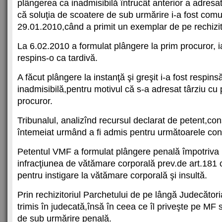
plângerea ca inadmisibilă întrucât anterior a adresat
că soluţia de scoatere de sub urmărire i-a fost comu
29.01.2010,când a primit un exemplar de pe rechizit
La 6.02.2010 a formulat plângere la prim procuror, i
respins-o ca tardivă.
A făcut plângere la instanţă şi greşit i-a fost respins
inadmisibilă,pentru motivul că s-a adresat târziu cu
procuror.
Tribunalul, analizînd recursul declarat de petent,co
întemeiat urmând a fi admis pentru următoarele con
Petentul VMF a formulat plângere penală împotriva
infracţiunea de vătămare corporală prev.de art.181
pentru instigare la vătămare corporală şi insultă.
Prin rechizitoriul Parchetului de pe lângă Judecăto
trimis în judecată,însă în ceea ce îl priveşte pe MF
de sub urmărire penală.