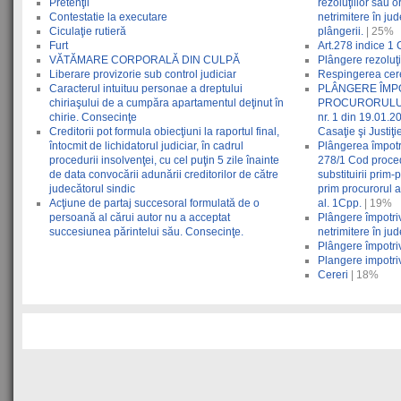
Pretenţii
rezoluţiilor sau 
Contestatie la executare
netrimitere în ju
Ciculaţie rutieră
plângerii.
| 25%
Furt
Art.278 indice 1 
VĂTĂMARE CORPORALĂ DIN CULPĂ
Plângere rezoluţi
Liberare provizorie sub control judiciar
Respingerea cerer
Caracterul intuituu personae a dreptului
PLÂNGERE ÎMPO
chiriaşului de a cumpăra apartamentul deţinut în
PROCURORULUI (A
chirie. Consecinţe
nr. 1 din 19.01.2
Creditorii pot formula obiecţiuni la raportul final,
Casaţie şi Justiţi
întocmit de lichidatorul judiciar, în cadrul
Plângerea împotri
procedurii insolvenţei, cu cel puţin 5 zile înainte
278/1 Cod proced
de data convocării adunării creditorilor de către
substituirii prim-
judecătorul sindic
prim procurorul a
Acţiune de partaj succesoral formulată de o
al. 1Cpp.
| 19%
persoană al cărui autor nu a acceptat
Plângere împotriv
succesiunea părintelui său. Consecinţe.
netrimitere în ju
Plângere împotriv
Plangere impotriv
Cereri
| 18%