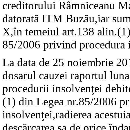
creditorului Râmniceanu Ma
datorată ITM Buzău,iar suma
X,în temeiul art.138 alin.(1) 
85/2006 privind procedura i
La data de 25 noiembrie 201
dosarul cauzei raportul luna
procedurii insolvenţei debito
(1) din Legea nr.85/2006 p
insolvenţei,radierea acestuia
descărcarea sa de orice îndat