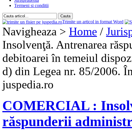
Jurisprudenta
Termeni si conditii
Trimite un articol in format Word
Navigheaza >
Home
/
Juris
Insolvenţă. Antrenarea răspu
debitoarei în temeiul dispoziţi
d) din Legea nr. 85/2006. În
juspedia.ro
COMERCIAL : Insolv
răspunderii administr