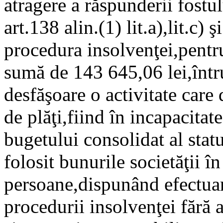
atragere a răspunderii fostul
art.138 alin.(1) lit.a),lit.c
procedura insolvenţei,pentru
sumă de 143 645,06 lei,întru
desfăşoare o activitate care
de plăţi,fiind în incapacitat
bugetului consolidat al statul
folosit bunurile societăţii în
persoane,dispunând efectuare
procedurii insolvenţei fără 