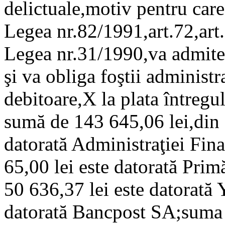
delictuale,motiv pentru care,
Legea nr.82/1991,art.72,art.8
Legea nr.31/1990,va admite 
şi va obliga foştii administra
debitoare,X la plata întregul
sumă de 143 645,06 lei,din 
datorată Administraţiei Fin
65,00 lei este datorată Pri
50 636,37 lei este datorată 
datorată Bancpost SA;suma d