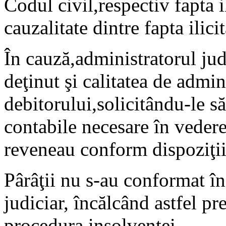
Codul civil,respectiv fapta i
cauzalitate dintre fapta ilici
În cauză,administratorul judi
deţinut şi calitatea de admini
debitorului,solicitându-le s
contabile necesare în vederea
reveneau conform dispoziţii
Pârâţii nu s-au conformat în
judiciar, încălcând astfel p
procedura insolvenţei.