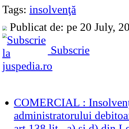
Tags:
insolvenţă
Publicat de: pe 20 July, 
Subscrie
COMERCIAL : Insolvenţă
administratorului debitoar
art.138 lit . a) şi d) din