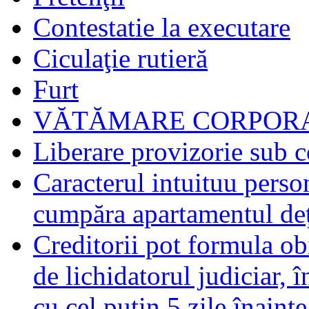
Contestatie la executare
Ciculaţie rutieră
Furt
VĂTĂMARE CORPORA
Liberare provizorie sub c
Caracterul intuituu person
cumpăra apartamentul deţ
Creditorii pot formula obi
de lichidatorul judiciar, 
cu cel puţin 5 zile înaint