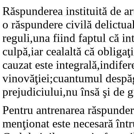
Răspunderea instituită de a
o răspundere civilă delictua
reguli,una fiind faptul că i
culpă,iar cealaltă că obligaţ
cauzat este integrală,indifer
vinovăţiei;cuantumul despăg
prejudiciului,nu însă şi de 
Pentru antrenarea răspunderi
menţionat este necesară într