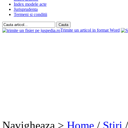
Index modele acte
Jurisprudenta
Termeni si conditii
Trimite un articol in format Word
Navigheaza >
Home
/
Stiri
/