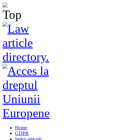
Home
GDPR
Index articole