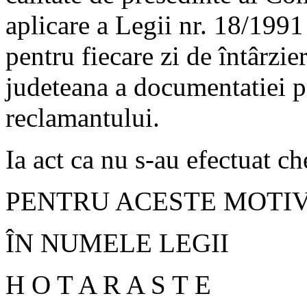
aplicare a Legii nr. 18/1991
pentru fiecare zi de întârzie
judeteana a documentatiei p
reclamantului.
Ia act ca nu s-au efectuat ch
PENTRU ACESTE MOTI
ÎN NUMELE LEGII
H O T A R A S T E