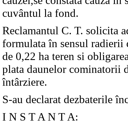
cauzei,se constata cauza în s
cuvântul la fond.
Reclamantul C. T. solicita a
formulata în sensul radieri
de 0,22 ha teren si obligarea
plata daunelor cominatorii d
întârziere.
S-au declarat dezbaterile în
I N S T A N T A: