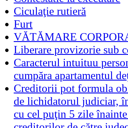
Ciculaţie rutieră
Furt
VĂTĂMARE CORPORA
Liberare provizorie sub c
Caracterul intuituu person
cumpăra apartamentul deţ
Creditorii pot formula obi
de lichidatorul judiciar, 
cu cel puţin 5 zile înaint
creditorilor de către jude