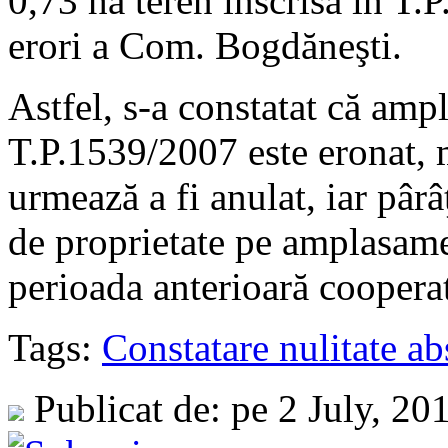
0,73 ha teren înscrisă în T.P
erori a Com. Bogdăneşti.
Astfel, s-a constatat că amp
T.P.1539/2007 este eronat, m
urmează a fi anulat, iar pârâţ
de proprietate pe amplasamen
perioada anterioară cooperat
Tags:
Constatare nulitate abs
Publicat de: pe 2 July, 20