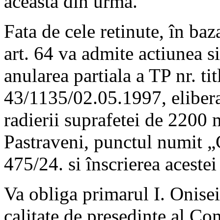
aceasta din urma.
Fata de cele retinute, în ba
art. 64 va admite actiunea s
anularea partiala a TP nr. tit
43/1135/02.05.1997, elibera
radierii suprafetei de 2200 
Pastraveni, punctul numit „
475/24. si înscrierea acestei
Va obliga primarul I. Onisei
calitate de presedinte al Co